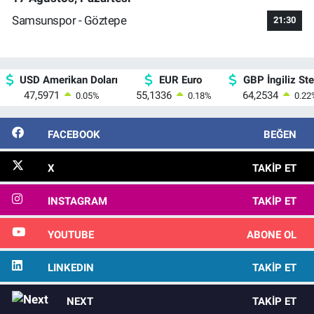
Samsunspor - Göztepe
21:30
USD Amerikan Doları
EUR Euro
GBP İngiliz Ster
47,5971
55,1336
64,2534
0.05
%
0.18
%
0.22
FACEBOOK
BEĞEN
X
TAKIP ET
INSTAGRAM
TAKIP ET
YOUTUBE
ABONE OL
LINKEDIN
TAKIP ET
NEXT
TAKIP ET