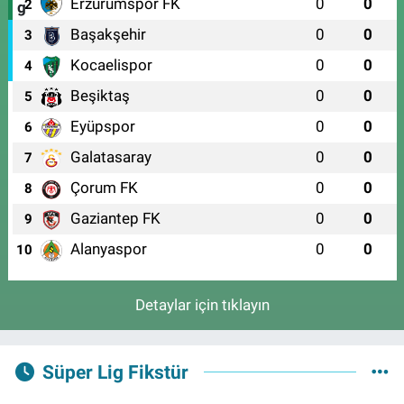
Erzurumspor FK
0
0
2
Başakşehir
0
0
3
Kocaelispor
0
0
4
Beşiktaş
0
0
5
Eyüpspor
0
0
6
Galatasaray
0
0
7
Çorum FK
0
0
8
Gaziantep FK
0
0
9
Alanyaspor
0
0
10
Detaylar için tıklayın
Süper Lig Fikstür