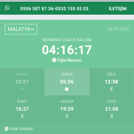
0506 587 87 36-0532 155 92 03
İLETIŞIM
MALATYA
06.08.2026
SONRAKI VAKTE KALAN
04:16:15
Öğle Namazı
İMSAK
GÜNEŞ
ÖĞLE
03:51
05:26
12:38
İKINDI
AKŞAM
YATSI
16:27
19:39
21:08
Aylık Vakitler