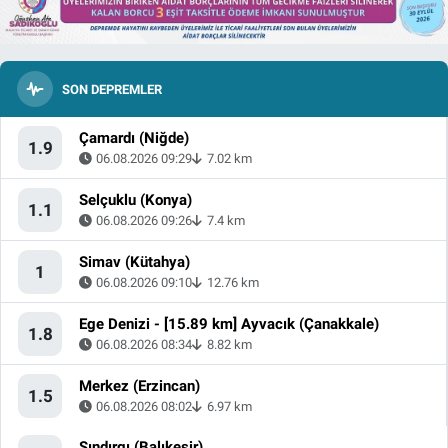
SON DEPREMLER
Çamardı (Niğde)
1.9
06.08.2026 09:29
7.02 km
Selçuklu (Konya)
1.1
06.08.2026 09:26
7.4 km
Simav (Kütahya)
1
06.08.2026 09:10
12.76 km
Ege Denizi - [15.89 km] Ayvacık (Çanakkale)
1.8
06.08.2026 08:34
8.82 km
Merkez (Erzincan)
1.5
06.08.2026 08:02
6.97 km
Sındırgı (Balıkesir)