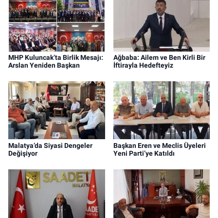
MHP Kuluncak’ta Birlik Mesajı:
Ağbaba: Ailem ve Ben Kirli Bir
Arslan Yeniden Başkan
İftirayla Hedefteyiz
Malatya’da Siyasi Dengeler
Başkan Eren ve Meclis Üyeleri
Değişiyor
Yeni Parti’ye Katıldı