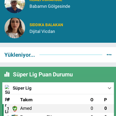
Babamın Gölgesinde
SIDDIKA BALAKAN
Dijital Vicdan
Yükleniyor...
Süper Lig Puan Durumu
Süper Lig
#
Takım
O
P
Amed
0
0
1