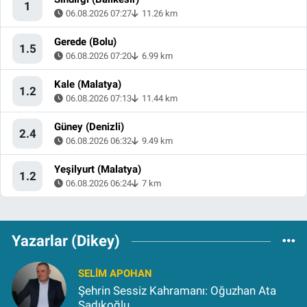
1
06.08.2026 07:27
11.26 km
Gerede (Bolu)
1.5
06.08.2026 07:20
6.99 km
Kale (Malatya)
1.2
06.08.2026 07:13
11.44 km
Güney (Denizli)
2.4
06.08.2026 06:32
9.49 km
Yeşilyurt (Malatya)
1.2
06.08.2026 06:24
7 km
Yazarlar (Dikey)
SELIM APOHAN
Şehrin Sessiz Kahramanı: Oğuzhan Ata
Sadıkoğlu