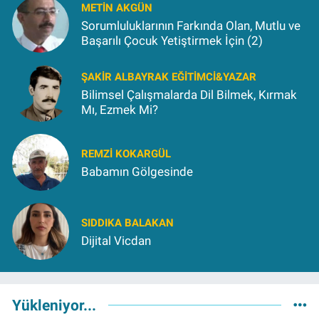
METIN AKGÜN
Sorumluluklarının Farkında Olan, Mutlu ve
Başarılı Çocuk Yetiştirmek İçin (2)
ŞAKIR ALBAYRAK EĞITIMCI&YAZAR
Bilimsel Çalışmalarda Dil Bilmek, Kırmak
Mı, Ezmek Mi?
REMZI KOKARGÜL
Babamın Gölgesinde
SIDDIKA BALAKAN
Dijital Vicdan
Yükleniyor...