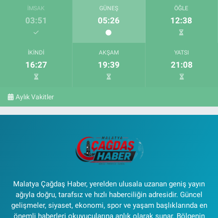
İMSAK
GÜNEŞ
ÖĞLE
03:51
05:26
12:38
İKINDI
AKŞAM
YATSI
16:27
19:39
21:08
Aylık Vakitler
Malatya Çağdaş Haber, yerelden ulusala uzanan geniş yayın
ağıyla doğru, tarafsız ve hızlı haberciliğin adresidir. Güncel
gelişmeler, siyaset, ekonomi, spor ve yaşam başlıklarında en
önemli haberleri okuyucularına anlık olarak sunar. Bölgenin