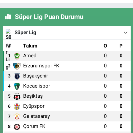
Süper Lig Puan Durumu
Süper Lig
#
Takım
O
P
Amed
0
0
1
Erzurumspor FK
0
0
2
Başakşehir
0
0
3
Kocaelispor
0
0
4
Beşiktaş
0
0
5
Eyüpspor
0
0
6
Galatasaray
0
0
7
Çorum FK
0
0
8