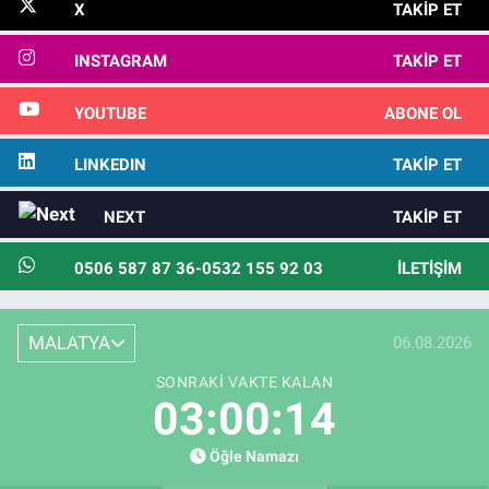
X
TAKIP ET
INSTAGRAM
TAKIP ET
YOUTUBE
ABONE OL
LINKEDIN
TAKIP ET
NEXT
TAKIP ET
0506 587 87 36-0532 155 92 03
İLETIŞIM
MALATYA
06.08.2026
SONRAKI VAKTE KALAN
03:00:13
Öğle Namazı