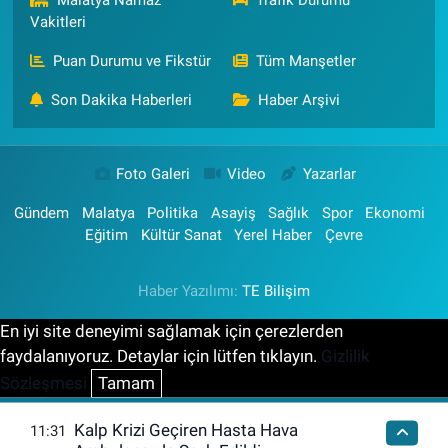
Vakitleri
Puan Durumu ve Fikstür
Tüm Manşetler
Son Dakika Haberleri
Haber Arşivi
Foto Galeri
Video
Yazarlar
Gündem
Malatya
Politika
Asayiş
Sağlık
Spor
Ekonomi
Eğitim
Kültür Sanat
Yerel Haber
Çevre
Haber Yazılımı:
TE Bilişim
En iyi site deneyimi sağlamak için çerezlerden
faydalanıyoruz. Detaylar için lütfen tıklayın.
Gizlilik
Sözleşmesi
Tamam
Kalp Krizi Geçiren Hasta Hava
11:31