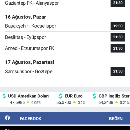
Gaziantep FK - Alanyaspor
21:30
16 Ağustos, Pazar
Başakşehir - Kocaelispor
19:00
Beşiktaş - Eyüpspor
21:30
Amed - Erzurumspor FK
21:30
17 Ağustos, Pazartesi
Samsunspor - Göztepe
21:30
USD Amerikan Doları
EUR Euro
GBP İngiliz Sterl
47,5986
55,0700
64,2438
0.06
%
0.1
%
0.21
%
FACEBOOK
BEĞEN