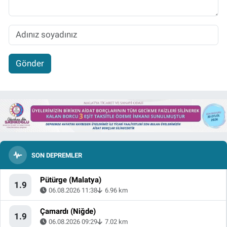
Gönder
SON DEPREMLER
Pütürge (Malatya)
1.9
06.08.2026 11:38
6.96 km
Çamardı (Niğde)
1.9
06.08.2026 09:29
7.02 km