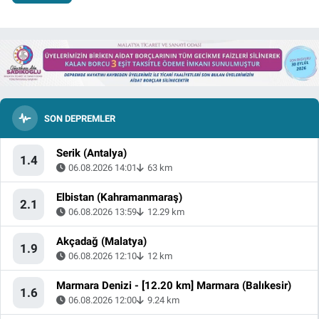
SON DEPREMLER
Serik (Antalya)
1.4
06.08.2026 14:01
63 km
Elbistan (Kahramanmaraş)
2.1
06.08.2026 13:59
12.29 km
Akçadağ (Malatya)
1.9
06.08.2026 12:10
12 km
Marmara Denizi - [12.20 km] Marmara (Balıkesir)
1.6
06.08.2026 12:00
9.24 km