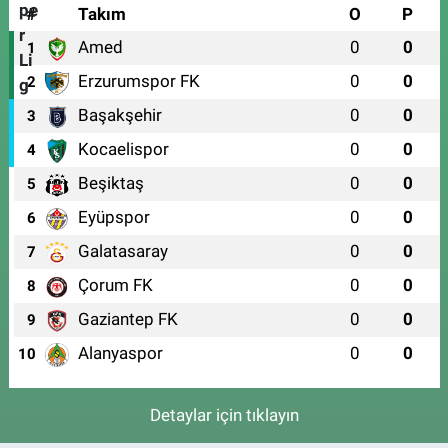
#
Takım
O
P
Amed
0
0
1
Erzurumspor FK
0
0
2
Başakşehir
0
0
3
Kocaelispor
0
0
4
Beşiktaş
0
0
5
Eyüpspor
0
0
6
Galatasaray
0
0
7
Çorum FK
0
0
8
Gaziantep FK
0
0
9
Alanyaspor
0
0
10
Detaylar için tıklayın