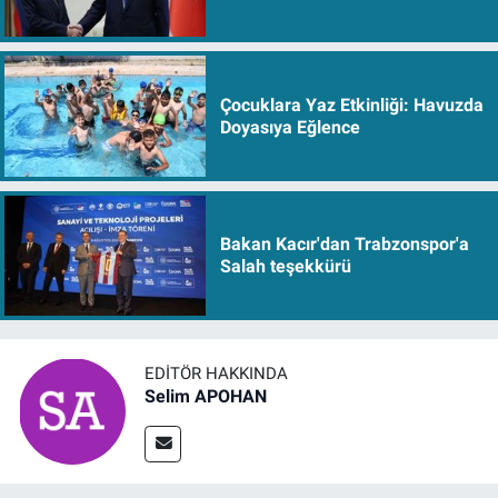
Çocuklara Yaz Etkinliği: Havuzda
Doyasıya Eğlence
Bakan Kacır'dan Trabzonspor'a
Salah teşekkürü
EDITÖR HAKKINDA
Selim APOHAN