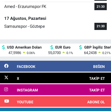
Amed - Erzurumspor FK
21:30
17 Ağustos, Pazartesi
Samsunspor - Göztepe
21:30
USD Amerikan Doları
EUR Euro
GBP İngiliz Sterl
47,5986
55,0700
64,2438
0.06
%
0.1
%
0.21
%
FACEBOOK
BEĞEN
X
TAKIP ET
INSTAGRAM
TAKIP ET
YOUTUBE
ABONE OL