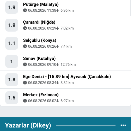
Pütürge (Malatya)
1.9
06.08.2026 11:38
6.96 km
Çamardı (Niğde)
1.9
06.08.2026 09:29
7.02 km
Selçuklu (Konya)
1.1
06.08.2026 09:26
7.4 km
Simav (Kütahya)
1
06.08.2026 09:10
12.76 km
Ege Denizi - [15.89 km] Ayvacık (Çanakkale)
1.8
06.08.2026 08:34
8.82 km
Merkez (Erzincan)
1.5
06.08.2026 08:02
6.97 km
Yazarlar (Dikey)