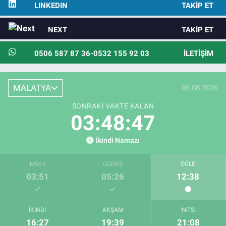
LINKEDIN
TAKIP ET
NEXT
TAKIP ET
0506 587 87 36-0532 155 92 03
İLETIŞIM
MALATYA
06.08.2026
SONRAKI VAKTE KALAN
03:48:46
İkindi Namazı
İMSAK
GÜNEŞ
ÖĞLE
03:51
05:26
12:38
İKINDI
AKŞAM
YATSI
16:27
19:39
21:08