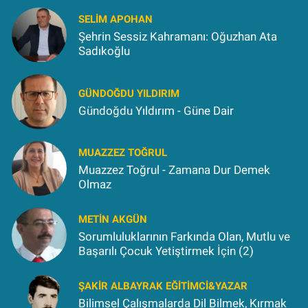
SELIM APOHAN
Şehrin Sessiz Kahramanı: Oğuzhan Ata
Sadıkoğlu
GÜNDOĞDU YILDIRIM
Gündoğdu Yıldırım - Güne Dair
MUAZZEZ TOĞRUL
Muazzez Toğrul - Zamana Dur Demek
Olmaz
METIN AKGÜN
Sorumluluklarının Farkında Olan, Mutlu ve
Başarılı Çocuk Yetiştirmek İçin (2)
ŞAKIR ALBAYRAK EĞITIMCI&YAZAR
Bilimsel Çalışmalarda Dil Bilmek, Kırmak