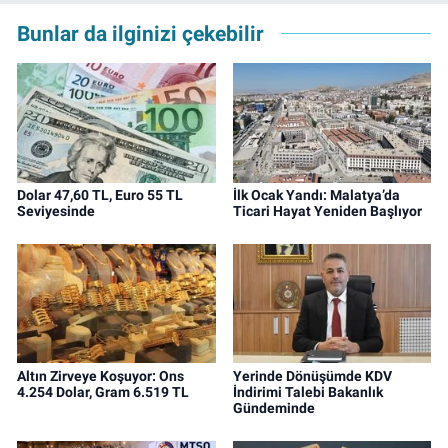
Bunlar da ilginizi çekebilir
Dolar 47,60 TL, Euro 55 TL
İlk Ocak Yandı: Malatya’da
Seviyesinde
Ticari Hayat Yeniden Başlıyor
Altın Zirveye Koşuyor: Ons
Yerinde Dönüşümde KDV
4.254 Dolar, Gram 6.519 TL
İndirimi Talebi Bakanlık
Gündeminde