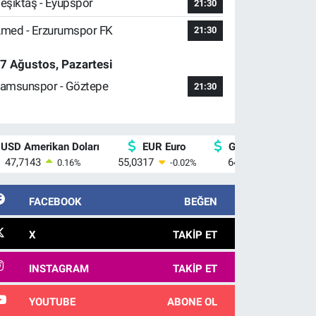
eşiktaş - Eyüpspor
21:30
med - Erzurumspor FK
21:30
7 Ağustos, Pazartesi
amsunspor - Göztepe
21:30
USD Amerikan Doları
EUR Euro
GBP İngiliz Sterlin
47,7143
55,0317
64,2463
0.16
%
-0.02
%
0.07
%
FACEBOOK
BEĞEN
X
TAKIP ET
INSTAGRAM
TAKIP ET
YOUTUBE
ABONE OL