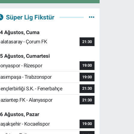
Süper Lig Fikstür
4 Ağustos, Cuma
alatasaray - Çorum FK
21:30
5 Ağustos, Cumartesi
onyaspor - Rizespor
19:00
asımpaşa - Trabzonspor
19:00
ençlerbirliği S.K. - Fenerbahçe
21:30
aziantep FK - Alanyaspor
21:30
6 Ağustos, Pazar
aşakşehir - Kocaelispor
19:00