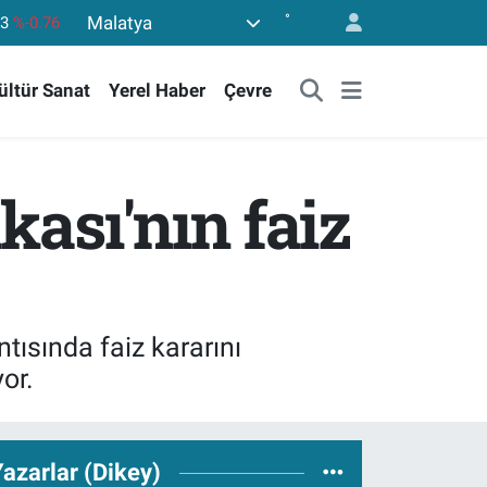
°
Malatya
43
%0.16
17
%-0.02
ültür Sanat
Yerel Haber
Çevre
63
%0.07
81
%1.44
.799
%70
ası'nın faiz
53
%-0.76
ısında faiz kararını
or.
azarlar (Dikey)