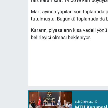
faiz kararı saat 14.00'te kamuoyuyla
Mart ayında yapılan son toplantıda p
tutulmuştu. Bugünkü toplantıda da b
Kararın, piyasaların kısa vadeli yönü 
belirleyici olması bekleniyor.
EDITÖRÜN SEÇTIĞI
MTÜ Kurumsal A