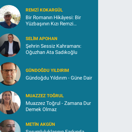
REMZI KOKARGÜL
Bir Romanın Hikâyesi: Bir
Yüzbaşının Kızı Remzi
Kokargül
SELIM APOHAN
Şehrin Sessiz Kahramanı:
Oğuzhan Ata Sadıkoğlu
GÜNDOĞDU YILDIRIM
Gündoğdu Yıldırım - Güne Dair
MUAZZEZ TOĞRUL
Muazzez Toğrul - Zamana Dur
Demek Olmaz
METIN AKGÜN
Sorumluluklarının Farkında