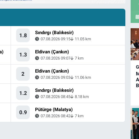
Sındırgı (Balıkesir)
1.8
07.08.2026 09:15
11.05 km
a)
Eldivan (Çankırı)
1.3
07.08.2026 09:07
7 km
Eldivan (Çankırı)
M
2
07.08.2026 09:03
11.06 km
A
B
Sındırgı (Balıkesir)
1.2
07.08.2026 08:45
8.18 km
Pütürge (Malatya)
0.9
07.08.2026 08:42
7 km