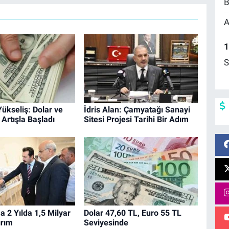
B
A
1
S
ükseliş: Dolar ve
İdris Alan: Çamyatağı Sanayi
Artışla Başladı
Sitesi Projesi Tarihi Bir Adım
 2 Yılda 1,5 Milyar
Dolar 47,60 TL, Euro 55 TL
ırım
Seviyesinde