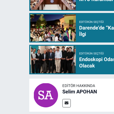
EDITÖRÜN SEÇTIĞI
Darende’de “Ka
İlgi
EDITÖRÜN SEÇTIĞI
Endoskopi Odas
Olacak
EDITÖR HAKKINDA
Selim APOHAN