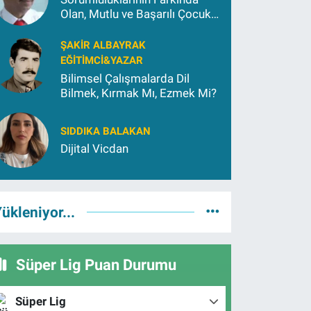
Olan, Mutlu ve Başarılı Çocuk
Yetiştirmek İçin (2)
ŞAKIR ALBAYRAK
EĞITIMCI&YAZAR
Bilimsel Çalışmalarda Dil
Bilmek, Kırmak Mı, Ezmek Mi?
SIDDIKA BALAKAN
Dijital Vicdan
ükleniyor...
Süper Lig Puan Durumu
Süper Lig