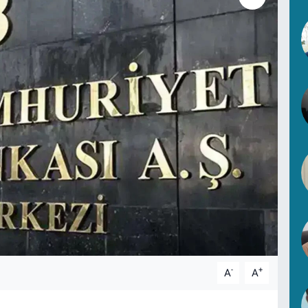
-
+
A
A