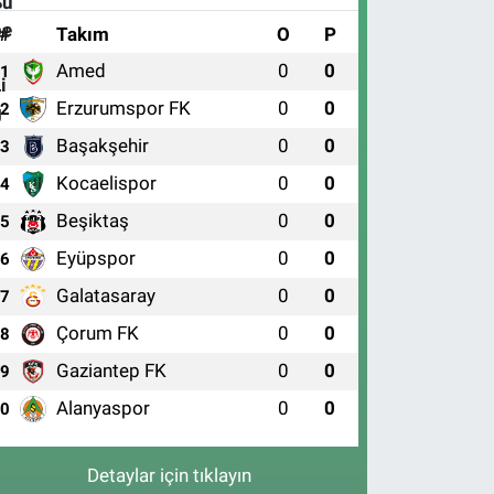
#
Takım
O
P
Amed
0
0
1
Erzurumspor FK
0
0
2
Başakşehir
0
0
3
Kocaelispor
0
0
4
Beşiktaş
0
0
5
Eyüpspor
0
0
6
Galatasaray
0
0
7
Çorum FK
0
0
8
Gaziantep FK
0
0
9
Alanyaspor
0
0
10
Detaylar için tıklayın