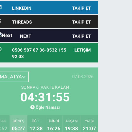
LINKEDIN
TAKIP ET
THREADS
TAKIP ET
NEXT
TAKIP ET
0506 587 87 36-0532 155
İLETIŞIM
92 03
MALATYA
07.08.2026
SONRAKI VAKTE KALAN
04:31:54
Öğle Namazı
SAK
GÜNEŞ
ÖĞLE
İKINDI
AKŞAM
YATSI
:52
05:27
12:38
16:26
19:38
21:07