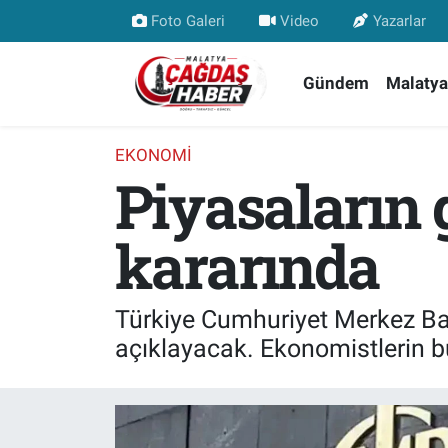
Foto Galeri
Video
Yazarlar
Nöbetçi Eczaneler
Gündem
Malatya
Hava Durumu
EKONOMI
Piyasaların 
Malatya Namaz Vakitleri
Trafik Durumu
kararında
Süper Lig Puan Durumu ve Fikstür
Türkiye Cumhuriyet Merkez Ban
Tüm Manşetler
açıklayacak. Ekonomistlerin b
Son Dakika Haberleri
Haber Arşivi