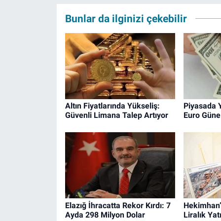
Bunlar da ilginizi çekebilir
Altın Fiyatlarında Yükseliş:
Piyasada Y
Güvenli Limana Talep Artıyor
Euro Güne 
Elazığ İhracatta Rekor Kırdı: 7
Hekimhan’a
Ayda 298 Milyon Dolar
Liralık Yat