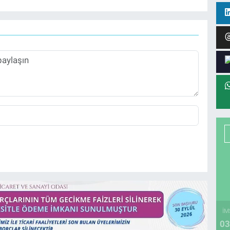
İM
03