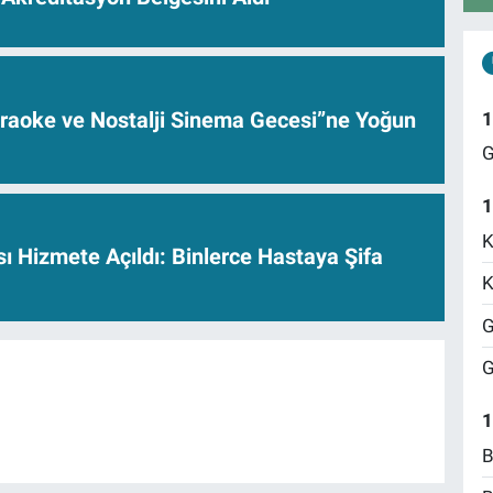
raoke ve Nostalji Sinema Gecesi”ne Yoğun
1
G
1
K
ı Hizmete Açıldı: Binlerce Hastaya Şifa
K
G
G
1
B