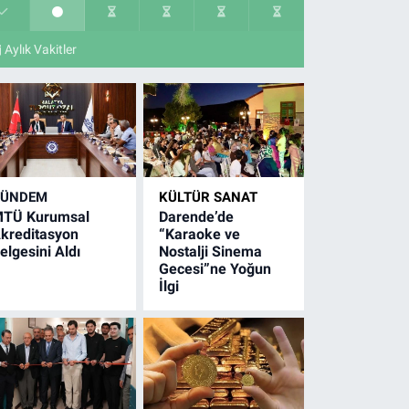
Aylık Vakitler
GÜNDEM
KÜLTÜR SANAT
TÜ Kurumsal
Darende’de
kreditasyon
“Karaoke ve
elgesini Aldı
Nostalji Sinema
Gecesi”ne Yoğun
İlgi