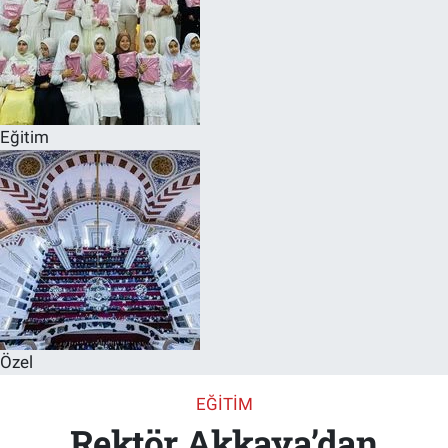
Eğitim
Özel
EĞITIM
Rektör Akkaya’dan