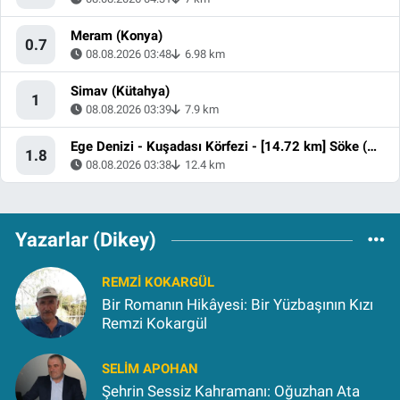
Meram (Konya)
0.7
08.08.2026 03:48
6.98 km
Simav (Kütahya)
1
08.08.2026 03:39
7.9 km
Ege Denizi - Kuşadası Körfezi - [14.72 km] Söke (Aydın)
1.8
08.08.2026 03:38
12.4 km
Yazarlar (Dikey)
REMZI KOKARGÜL
Bir Romanın Hikâyesi: Bir Yüzbaşının Kızı
Remzi Kokargül
SELIM APOHAN
Şehrin Sessiz Kahramanı: Oğuzhan Ata