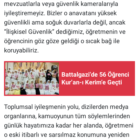
mevzuatlarla veya güvenlik kameralarıyla
iyileştiremeyiz. Bizler o anavatanı yüksek
güvenlikli ama soğuk duvarlarla değil, ancak
“İlişkisel Güvenlik” dediğimiz, öğretmenin ve
öğrencinin göz göze geldiği o sıcak bağ ile
koruyabiliriz.
Battalgazi’de 56 Öğrenci
Kur’an-ı Kerim’e Geçti
Toplumsal iyileşmenin yolu, dizilerden medya
organlarına, kamuoyunun tüm söylemlerinden
günlük hayatımıza kadar her alanda, öğretmeni
o eski itibarlı ve sarsılmaz konumuna yeniden