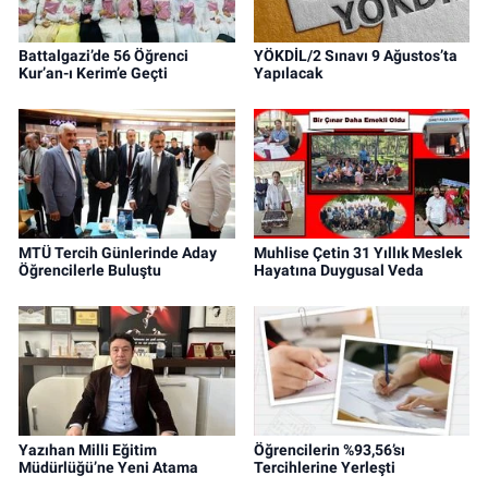
Battalgazi’de 56 Öğrenci
YÖKDİL/2 Sınavı 9 Ağustos’ta
Kur’an-ı Kerim’e Geçti
Yapılacak
MTÜ Tercih Günlerinde Aday
Muhlise Çetin 31 Yıllık Meslek
Öğrencilerle Buluştu
Hayatına Duygusal Veda
Yazıhan Milli Eğitim
Öğrencilerin %93,56’sı
Müdürlüğü’ne Yeni Atama
Tercihlerine Yerleşti