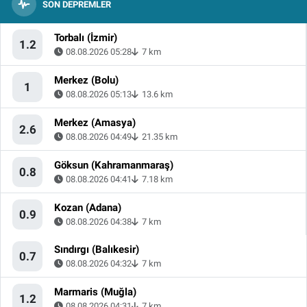
SON DEPREMLER
Torbalı (İzmir)
1.2
08.08.2026 05:28
7 km
Merkez (Bolu)
1
08.08.2026 05:13
13.6 km
Merkez (Amasya)
2.6
08.08.2026 04:49
21.35 km
Göksun (Kahramanmaraş)
0.8
08.08.2026 04:41
7.18 km
Kozan (Adana)
0.9
08.08.2026 04:38
7 km
Sındırgı (Balıkesir)
0.7
08.08.2026 04:32
7 km
Marmaris (Muğla)
1.2
08.08.2026 04:31
7 km