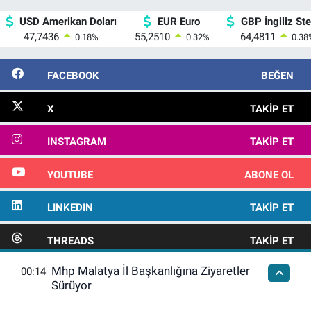
USD Amerikan Doları
EUR Euro
GBP İngiliz Ster
47,7436
55,2510
64,4811
0.18
%
0.32
%
0.38
FACEBOOK
BEĞEN
X
TAKIP ET
INSTAGRAM
TAKIP ET
YOUTUBE
ABONE OL
LINKEDIN
TAKIP ET
THREADS
TAKIP ET
Mhp Malatya İl Başkanlığına Ziyaretler
00:14
NEXT
TAKIP ET
Sürüyor
0506 587 87 36-0532 155 92 03
İLETIŞIM