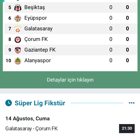
Beşiktaş
0
0
5
Eyüpspor
0
0
6
Galatasaray
0
0
7
Çorum FK
0
0
8
Gaziantep FK
0
0
9
Alanyaspor
0
0
10
Detaylar için tıklayın
Süper Lig Fikstür
14 Ağustos, Cuma
Galatasaray - Çorum FK
21:30