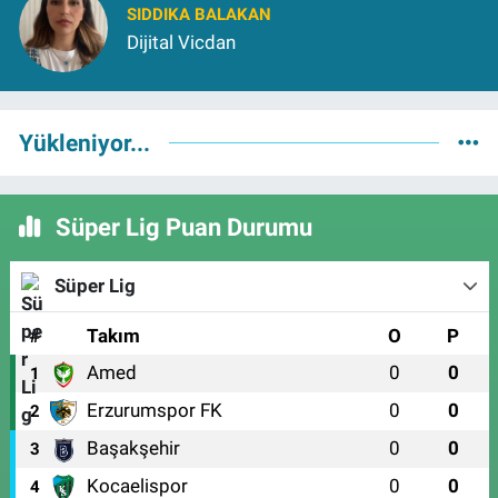
SIDDIKA BALAKAN
Dijital Vicdan
Yükleniyor...
Süper Lig Puan Durumu
Süper Lig
#
Takım
O
P
Amed
0
0
1
Erzurumspor FK
0
0
2
Başakşehir
0
0
3
Kocaelispor
0
0
4