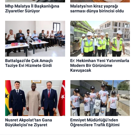
Mhp Malatya İl Başkanlığına
Malatya'nın kiraz yaprağı
Ziyaretler Sürüyor
sarması dünya birincisi oldu
Battalgazi’de Çok Amaçlı
Er: Hekimhan Yeni Yatırımlarla
Taziye Evi Hizmete Girdi
Modern Bir Görünüme
Kavuşacak
Nusret Akpolat’tan Gana
Emniyet Müdürlüğü’nden
Büyükelçisi’ne Ziyaret
Öğrencilere Trafik Eğitimi