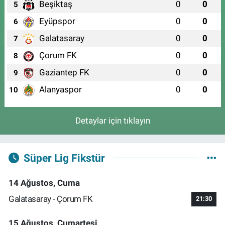
Beşiktaş
0
0
5
Eyüpspor
0
0
6
Galatasaray
0
0
7
Çorum FK
0
0
8
Gaziantep FK
0
0
9
Alanyaspor
0
0
10
Detaylar için tıklayın
Süper Lig Fikstür
14 Ağustos, Cuma
Galatasaray - Çorum FK
21:30
15 Ağustos, Cumartesi