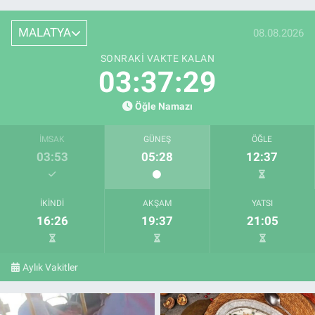
MALATYA
08.08.2026
SONRAKI VAKTE KALAN
03:37:27
Öğle Namazı
İMSAK
GÜNEŞ
ÖĞLE
03:53
05:28
12:37
İKINDI
AKŞAM
YATSI
16:26
19:37
21:05
Aylık Vakitler