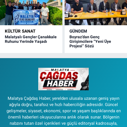
KÜLTÜR SANAT
GÜNDEM
Malatyalı Gençler Çanakkale
Boyraz’dan Genç
Ruhunu Yerinde Yaşadı
Girişimcilere “Yeni Üye
Projesi” Sözü
Malatya Çağdaş Haber, yerelden ulusala uzanan geniş yayın
ağıyla doğru, tarafsız ve hızlı haberciliğin adresidir. Güncel
gelişmeler, siyaset, ekonomi, spor ve yaşam başlıklarında en
önemli haberleri okuyucularına anlık olarak sunar. Bölgenin
nabzını tutan özel içerikleri ve güçlü editoryal kadrosuyla,