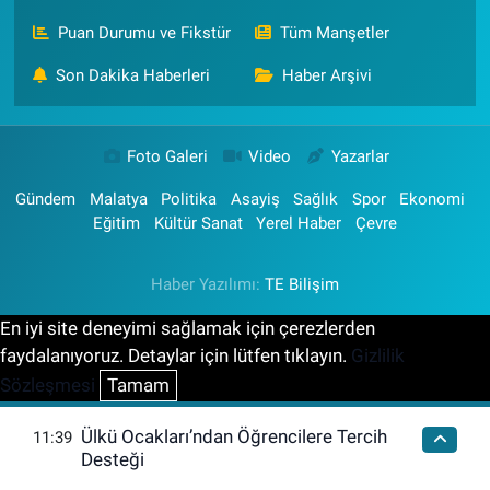
Puan Durumu ve Fikstür
Tüm Manşetler
Son Dakika Haberleri
Haber Arşivi
Foto Galeri
Video
Yazarlar
Gündem
Malatya
Politika
Asayiş
Sağlık
Spor
Ekonomi
Eğitim
Kültür Sanat
Yerel Haber
Çevre
Haber Yazılımı:
TE Bilişim
En iyi site deneyimi sağlamak için çerezlerden
faydalanıyoruz. Detaylar için lütfen tıklayın.
Gizlilik
Sözleşmesi
Tamam
Ülkü Ocakları’ndan Öğrencilere Tercih
11:39
Desteği