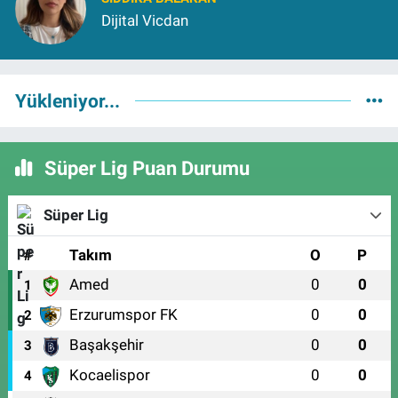
Dijital Vicdan
Yükleniyor...
Süper Lig Puan Durumu
Süper Lig
#
Takım
O
P
Amed
0
0
1
Erzurumspor FK
0
0
2
Başakşehir
0
0
3
Kocaelispor
0
0
4