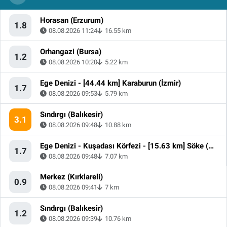
Horasan (Erzurum)
1.8
08.08.2026 11:24
16.55 km
Orhangazi (Bursa)
1.2
08.08.2026 10:20
5.22 km
Ege Denizi - [44.44 km] Karaburun (İzmir)
1.7
08.08.2026 09:53
5.79 km
Sındırgı (Balıkesir)
3.1
08.08.2026 09:48
10.88 km
Ege Denizi - Kuşadası Körfezi - [15.63 km] Söke (Aydın)
1.7
08.08.2026 09:48
7.07 km
Merkez (Kırklareli)
0.9
08.08.2026 09:41
7 km
Sındırgı (Balıkesir)
1.2
08.08.2026 09:39
10.76 km