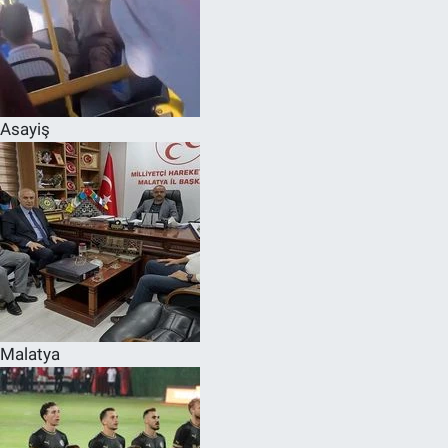
Asayiş
Malatya