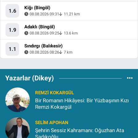
Kiğı (Bingöl)
1.6
08.08.2026 09:31
11.21 km
Adaklı (Bingöl)
1.9
08.08.2026 09:25
13.6 km
Sındırgı (Balıkesir)
1.1
08.08.2026 08:26
7 km
Yazarlar (Dikey)
REMZI KOKARGÜL
Bir Romanın Hikâyesi: Bir Yüzbaşının Kızı
Remzi Kokargül
SELIM APOHAN
Şehrin Sessiz Kahramanı: Oğuzhan Ata
Sadıkoğlu