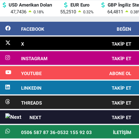
USD Amerikan Doları
EUR Euro
GBP İngiliz Ster
47,7436
55,2510
64,4811
0.18
%
0.32
%
0.38
FACEBOOK
BEĞEN
X
TAKIP ET
INSTAGRAM
TAKIP ET
YOUTUBE
ABONE OL
LINKEDIN
TAKIP ET
THREADS
TAKIP ET
NEXT
TAKIP ET
0506 587 87 36-0532 155 92 03
İLETIŞIM