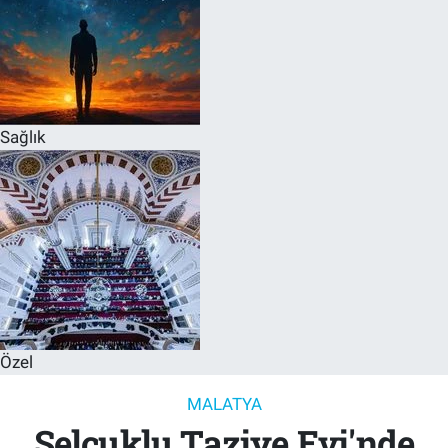
Sağlık
Özel
MALATYA
Selçuklu Taziye Evi'nde