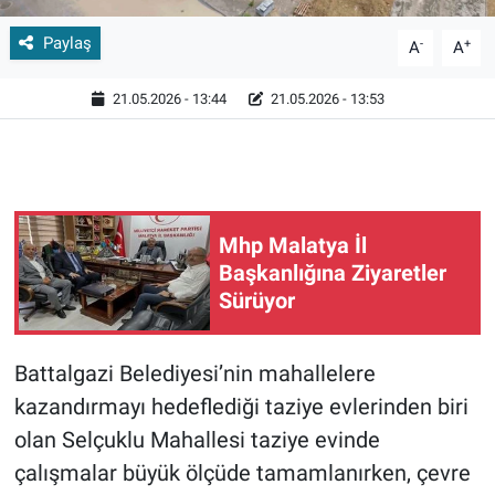
Paylaş
-
+
A
A
21.05.2026 - 13:44
21.05.2026 - 13:53
Mhp Malatya İl
Başkanlığına Ziyaretler
Sürüyor
Battalgazi Belediyesi’nin mahallelere
kazandırmayı hedeflediği taziye evlerinden biri
olan Selçuklu Mahallesi taziye evinde
çalışmalar büyük ölçüde tamamlanırken, çevre