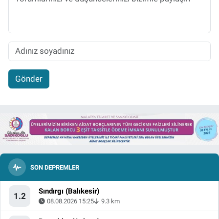
Gönder
SON DEPREMLER
Sındırgı (Balıkesir)
1.2
08.08.2026 15:25
9.3 km