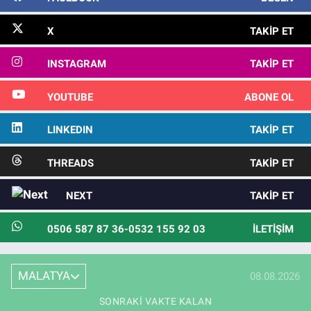
X
TAKIP ET
INSTAGRAM
TAKIP ET
YOUTUBE
ABONE OL
LINKEDIN
TAKIP ET
THREADS
TAKIP ET
NEXT
TAKIP ET
0506 587 87 36-0532 155 92 03
İLETIŞIM
MALATYA
08.08.2026
SONRAKI VAKTE KALAN