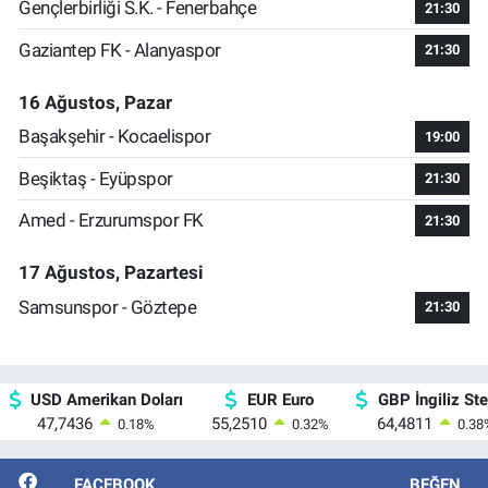
Gençlerbirliği S.K. - Fenerbahçe
21:30
Gaziantep FK - Alanyaspor
21:30
16 Ağustos, Pazar
Başakşehir - Kocaelispor
19:00
Beşiktaş - Eyüpspor
21:30
Amed - Erzurumspor FK
21:30
17 Ağustos, Pazartesi
Samsunspor - Göztepe
21:30
USD Amerikan Doları
EUR Euro
GBP İngiliz Ster
47,7436
55,2510
64,4811
0.18
%
0.32
%
0.38
FACEBOOK
BEĞEN