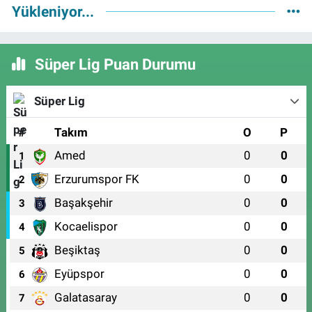
Yükleniyor...
Süper Lig Puan Durumu
Süper Lig
#
Takım
O
P
Amed
0
0
1
Erzurumspor FK
0
0
2
Başakşehir
0
0
3
Kocaelispor
0
0
4
Beşiktaş
0
0
5
Eyüpspor
0
0
6
Galatasaray
0
0
7