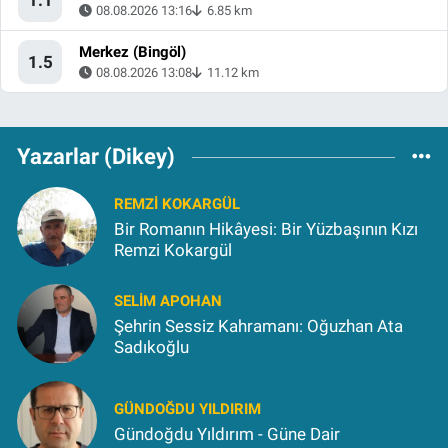
08.08.2026 13:16
6.85 km
Merkez (Bingöl)
1.5
08.08.2026 13:08
11.12 km
Yazarlar (Dikey)
REMZI KOKARGÜL
Bir Romanın Hikâyesi: Bir Yüzbaşının Kızı
Remzi Kokargül
SELIM APOHAN
Şehrin Sessiz Kahramanı: Oğuzhan Ata
Sadıkoğlu
GÜNDOĞDU YILDIRIM
Gündoğdu Yıldırım - Güne Dair