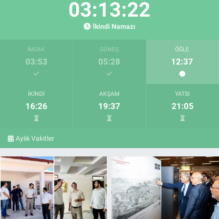
03:13:20
İkindi Namazı
İMSAK
GÜNEŞ
ÖĞLE
03:53
05:28
12:37
İKINDI
AKŞAM
YATSI
16:26
19:37
21:05
Aylık Vakitler