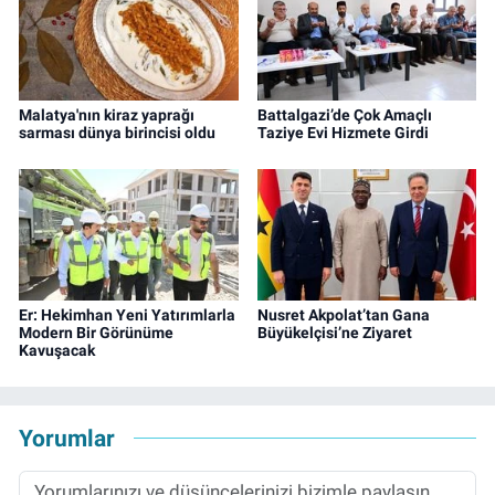
Malatya'nın kiraz yaprağı
Battalgazi’de Çok Amaçlı
sarması dünya birincisi oldu
Taziye Evi Hizmete Girdi
Er: Hekimhan Yeni Yatırımlarla
Nusret Akpolat’tan Gana
Modern Bir Görünüme
Büyükelçisi’ne Ziyaret
Kavuşacak
Yorumlar