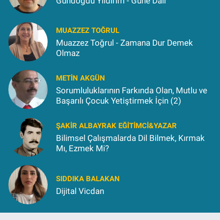
Gündoğdu Yıldırım - Güne Dair
MUAZZEZ TOĞRUL
Muazzez Toğrul - Zamana Dur Demek
Olmaz
METIN AKGÜN
Sorumluluklarının Farkında Olan, Mutlu ve
Başarılı Çocuk Yetiştirmek İçin (2)
ŞAKIR ALBAYRAK EĞITIMCI&YAZAR
Bilimsel Çalışmalarda Dil Bilmek, Kırmak
Mı, Ezmek Mi?
SIDDIKA BALAKAN
Dijital Vicdan