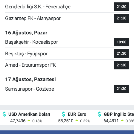
Gençlerbirliği S.K. - Fenerbahçe
21:30
Gaziantep FK - Alanyaspor
21:30
16 Ağustos, Pazar
Başakşehir - Kocaelispor
19:00
Beşiktaş - Eyüpspor
21:30
Amed - Erzurumspor FK
21:30
17 Ağustos, Pazartesi
Samsunspor - Göztepe
21:30
USD Amerikan Doları
EUR Euro
GBP İngiliz Ster
47,7436
55,2510
64,4811
0.18
%
0.32
%
0.38