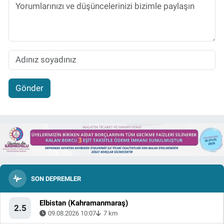
Gönder
SON DEPREMLER
Elbistan (Kahramanmaraş)
2.5
09.08.2026 10:07
7 km