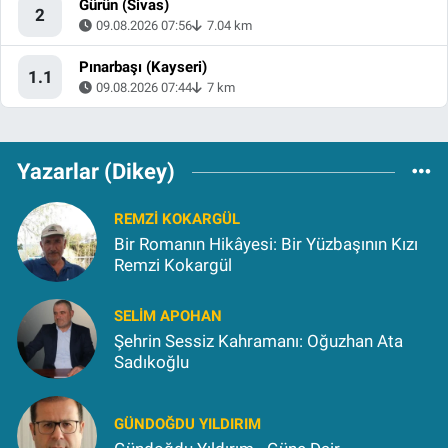
Gürün (Sivas)
2
09.08.2026 07:56
7.04 km
Pınarbaşı (Kayseri)
1.1
09.08.2026 07:44
7 km
Yazarlar (Dikey)
REMZI KOKARGÜL
Bir Romanın Hikâyesi: Bir Yüzbaşının Kızı
Remzi Kokargül
SELIM APOHAN
Şehrin Sessiz Kahramanı: Oğuzhan Ata
Sadıkoğlu
GÜNDOĞDU YILDIRIM