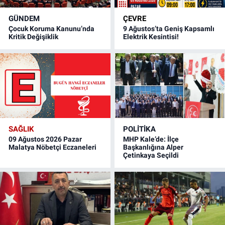
GÜNDEM
ÇEVRE
Çocuk Koruma Kanunu’nda
9 Ağustos’ta Geniş Kapsamlı
Kritik Değişiklik
Elektrik Kesintisi!
SAĞLIK
POLITIKA
09 Ağustos 2026 Pazar
MHP Kale’de: İlçe
Malatya Nöbetçi Eczaneleri
Başkanlığına Alper
Çetinkaya Seçildi