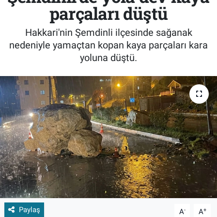
parçaları düştü
Hakkari'nin Şemdinli ilçesinde sağanak
nedeniyle yamaçtan kopan kaya parçaları kara
yoluna düştü.
Paylaş
-
+
A
A