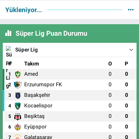
Yükleniyor...
Süper Lig Puan Durumu
Süper Lig
#
Takım
O
P
Amed
0
0
1
Erzurumspor FK
0
0
2
Başakşehir
0
0
3
Kocaelispor
0
0
4
Beşiktaş
0
0
5
Eyüpspor
0
0
6
Galatasaray
0
0
7