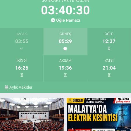
SONRAKI VAKTE KALAN
03:40:29
Öğle Namazı
İMSAK
GÜNEŞ
ÖĞLE
03:55
05:29
12:37
İKINDI
AKŞAM
YATSI
16:26
19:36
21:04
Aylık Vakitler