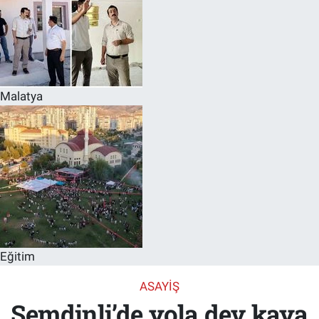
Malatya
Eğitim
ASAYIŞ
Şemdinli’de yola dev kaya