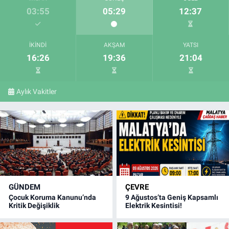
03:55
05:29
12:37
İKINDI
AKŞAM
YATSI
16:26
19:36
21:04
Aylık Vakitler
GÜNDEM
ÇEVRE
Çocuk Koruma Kanunu’nda
9 Ağustos’ta Geniş Kapsamlı
Kritik Değişiklik
Elektrik Kesintisi!