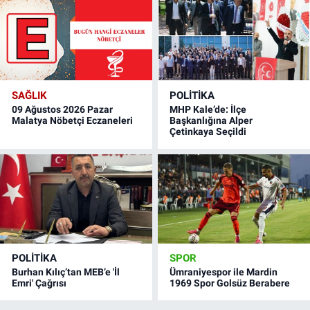
SAĞLIK
POLITIKA
09 Ağustos 2026 Pazar
MHP Kale’de: İlçe
Malatya Nöbetçi Eczaneleri
Başkanlığına Alper
Çetinkaya Seçildi
POLITIKA
SPOR
Burhan Kılıç’tan MEB’e 'İl
Ümraniyespor ile Mardin
Emri' Çağrısı
1969 Spor Golsüz Berabere