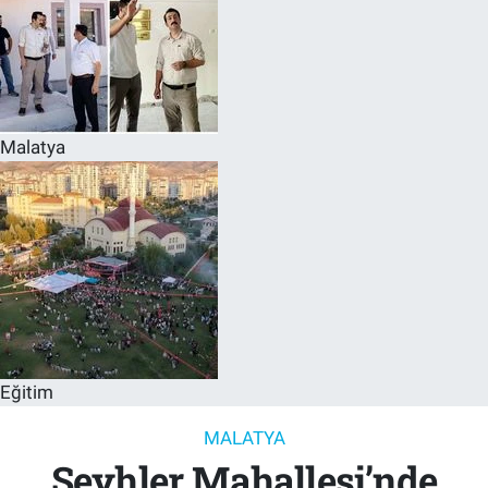
Malatya
Eğitim
MALATYA
Şeyhler Mahallesi’nde