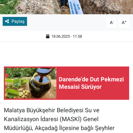
Paylaş
-
+
A
A
18.06.2025 - 11:58
Darende’de Dut Pekmezi
Mesaisi Sürüyor
Malatya Büyükşehir Belediyesi Su ve
Kanalizasyon İdaresi (MASKİ) Genel
Müdürlüğü, Akçadağ İlçesine bağlı Şeyhler