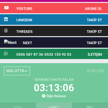
YOUTUBE
ABONE OL
LINKEDIN
TAKIP ET
THREADS
TAKIP ET
NEXT
TAKIP ET
0506 587 87 36-0532 155 92 03
İLETIŞIM
MALATYA
09.08.2026
SONRAKI VAKTE KALAN
03:13:04
Öğle Namazı
İMSAK
GÜNEŞ
ÖĞLE