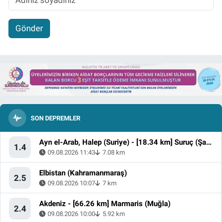
Gönder
SON DEPREMLER
Ayn el-Arab, Halep (Suriye) - [18.34 km] Suruç (Şanlıurfa)
1.4
09.08.2026 11:43
7.08 km
Elbistan (Kahramanmaraş)
2.5
09.08.2026 10:07
7 km
Akdeniz - [66.26 km] Marmaris (Muğla)
2.4
09.08.2026 10:00
5.92 km