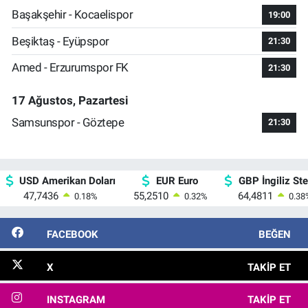
Başakşehir - Kocaelispor
19:00
Beşiktaş - Eyüpspor
21:30
Amed - Erzurumspor FK
21:30
17 Ağustos, Pazartesi
Samsunspor - Göztepe
21:30
USD Amerikan Doları
EUR Euro
GBP İngiliz Ster
47,7436
55,2510
64,4811
0.18
%
0.32
%
0.38
FACEBOOK
BEĞEN
X
TAKIP ET
INSTAGRAM
TAKIP ET