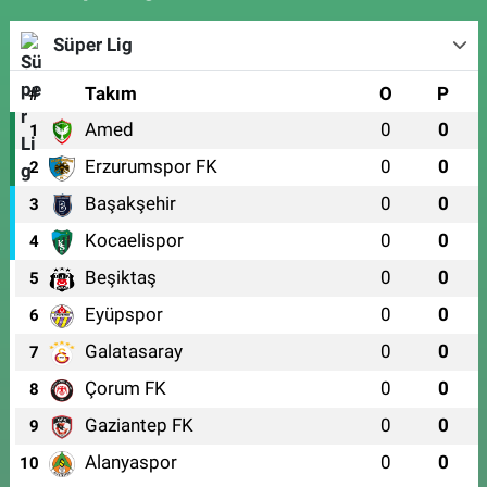
Süper Lig
#
Takım
O
P
Amed
0
0
1
Erzurumspor FK
0
0
2
Başakşehir
0
0
3
Kocaelispor
0
0
4
Beşiktaş
0
0
5
Eyüpspor
0
0
6
Galatasaray
0
0
7
Çorum FK
0
0
8
Gaziantep FK
0
0
9
Alanyaspor
0
0
10