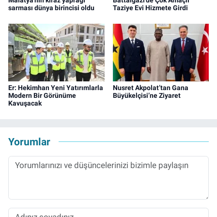
sarması dünya birincisi oldu
Taziye Evi Hizmete Girdi
Er: Hekimhan Yeni Yatırımlarla
Nusret Akpolat’tan Gana
Modern Bir Görünüme
Büyükelçisi’ne Ziyaret
Kavuşacak
Yorumlar