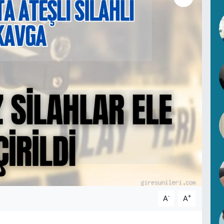
-
+
A
A