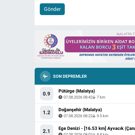
Gönder
SON DEPREMLER
Pütürge (Malatya)
0.9
07.08.2026 08:42
7 km
Doğanşehir (Malatya)
1.2
07.08.2026 08:22
9.5 km
2.1
07.08.2026 08:02
8.8 km