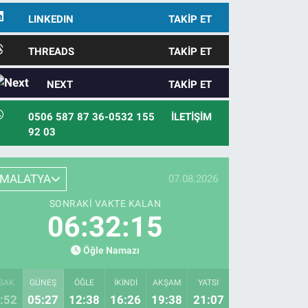
LINKEDIN
TAKIP ET
THREADS
TAKIP ET
NEXT
TAKIP ET
0506 587 87 36-0532 155
İLETIŞIM
92 03
MALATYA
07.08.2026
SONRAKI VAKTE KALAN
06:32:14
Öğle Namazı
SAK
GÜNEŞ
ÖĞLE
İKINDI
AKŞAM
YATSI
:52
05:27
12:38
16:26
19:38
21:07