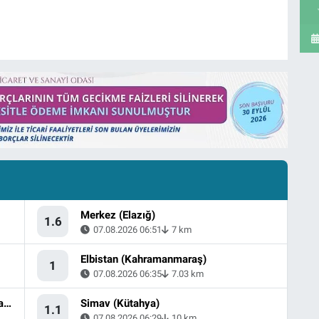
Merkez (Elazığ)
1.6
07.08.2026 06:51
7 km
Elbistan (Kahramanmaraş)
1
07.08.2026 06:35
7.03 km
Ege Denizi - [16.53 km] Ayvacık (Çanakkale)
Simav (Kütahya)
1.1
07.08.2026 06:29
10 km