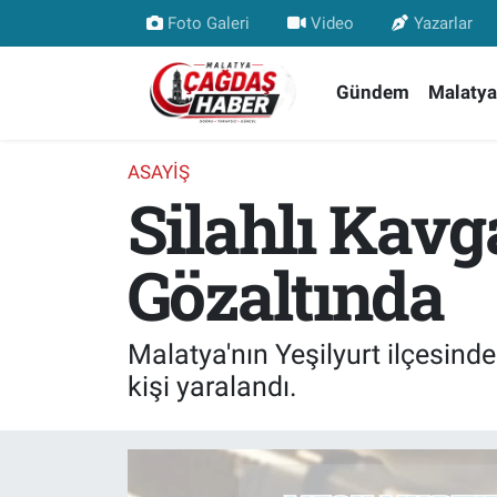
Foto Galeri
Video
Yazarlar
Nöbetçi Eczaneler
Gündem
Malatya
Hava Durumu
ASAYIŞ
Silahlı Kavga
Malatya Namaz Vakitleri
Trafik Durumu
Gözaltında
Süper Lig Puan Durumu ve Fikstür
Malatya'nın Yeşilyurt ilçesind
Tüm Manşetler
kişi yaralandı.
Son Dakika Haberleri
Haber Arşivi