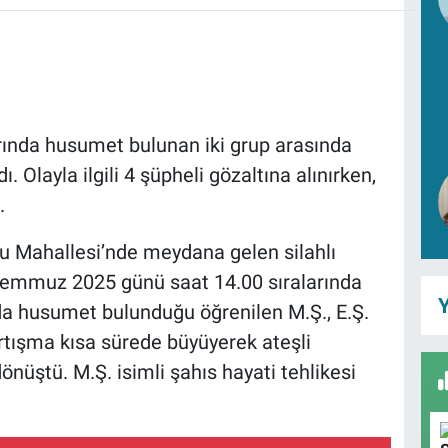
arında husumet bulunan iki grup arasında
ı. Olayla ilgili 4 şüpheli gözaltına alınırken,
.
lu Mahallesi’nde meydana gelen silahlı
 Temmuz 2025 günü saat 14.00 sıralarında
Y
da husumet bulunduğu öğrenilen M.Ş., E.Ş.
artışma kısa sürede büyüyerek ateşli
dönüştü. M.Ş. isimli şahıs hayati tehlikesi