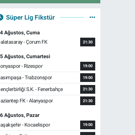
Süper Lig Fikstür
4 Ağustos, Cuma
alatasaray - Çorum FK
21:30
5 Ağustos, Cumartesi
onyaspor - Rizespor
19:00
asımpaşa - Trabzonspor
19:00
ençlerbirliği S.K. - Fenerbahçe
21:30
aziantep FK - Alanyaspor
21:30
6 Ağustos, Pazar
aşakşehir - Kocaelispor
19:00