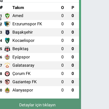
#
Takım
O
P
Amed
0
0
1
Erzurumspor FK
0
0
2
Başakşehir
0
0
3
Kocaelispor
0
0
4
Beşiktaş
0
0
5
Eyüpspor
0
0
6
Galatasaray
0
0
7
Çorum FK
0
0
8
Gaziantep FK
0
0
9
Alanyaspor
0
0
10
Detaylar için tıklayın