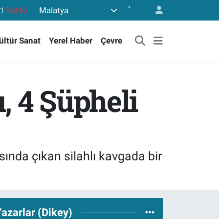
°
Malatya
43
%0.16
17
%-0.02
ültür Sanat
Yerel Haber
Çevre
63
%0.07
40
%0.45
.799
%70
ı, 4 Şüpheli
61
%-0.63
sında çıkan silahlı kavgada bir
azarlar (Dikey)