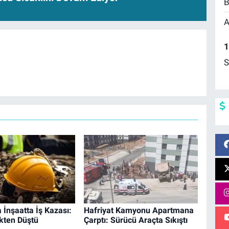
B
A
1
S
 İnşaatta İş Kazası:
Hafriyat Kamyonu Apartmana
kten Düştü
Çarptı: Sürücü Araçta Sıkıştı