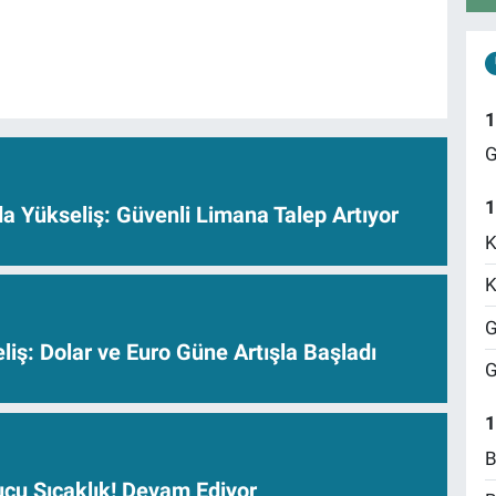
1
G
1
nda Yükseliş: Güvenli Limana Talep Artıyor
K
K
G
iş: Dolar ve Euro Güne Artışla Başladı
G
1
B
cu Sıcaklık! Devam Ediyor