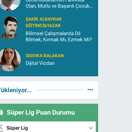
Olan, Mutlu ve Başarılı Çocuk
Yetiştirmek İçin (2)
ŞAKIR ALBAYRAK
EĞITIMCI&YAZAR
Bilimsel Çalışmalarda Dil
Bilmek, Kırmak Mı, Ezmek Mi?
SIDDIKA BALAKAN
Dijital Vicdan
ükleniyor...
Süper Lig Puan Durumu
Süper Lig