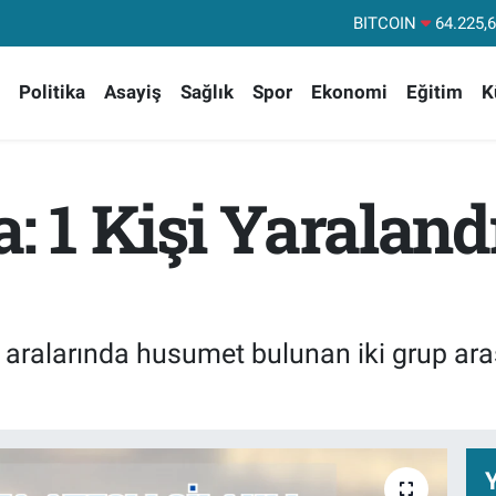
DOLAR
47,71
EURO
55,03
Politika
Asayiş
Sağlık
Spor
Ekonomi
Eğitim
K
STERLİN
64,24
GRAM ALTIN
6510.
BİST100
13
: 1 Kişi Yaraland
BITCOIN
64.225,
e aralarında husumet bulunan iki grup ara
Y