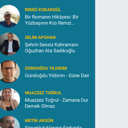
REMZI KOKARGÜL
Bir Romanın Hikâyesi: Bir
Yüzbaşının Kızı Remzi
Kokargül
SELIM APOHAN
Şehrin Sessiz Kahramanı:
Oğuzhan Ata Sadıkoğlu
GÜNDOĞDU YILDIRIM
Gündoğdu Yıldırım - Güne Dair
MUAZZEZ TOĞRUL
Muazzez Toğrul - Zamana Dur
Demek Olmaz
METIN AKGÜN
Sorumluluklarının Farkında