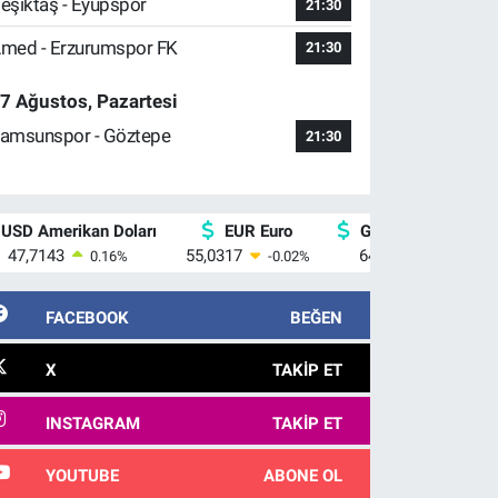
eşiktaş - Eyüpspor
21:30
med - Erzurumspor FK
21:30
7 Ağustos, Pazartesi
amsunspor - Göztepe
21:30
USD Amerikan Doları
EUR Euro
GBP İngiliz Sterlin
47,7143
55,0317
64,2463
0.16
%
-0.02
%
0.07
%
FACEBOOK
BEĞEN
X
TAKIP ET
INSTAGRAM
TAKIP ET
YOUTUBE
ABONE OL