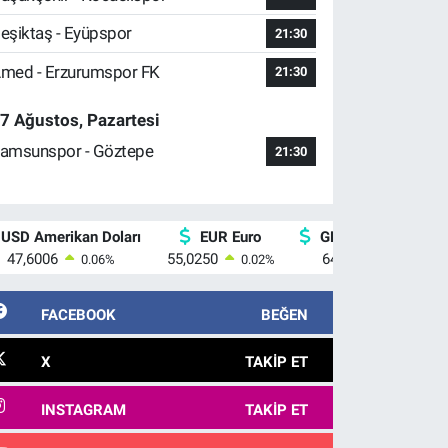
eşiktaş - Eyüpspor
21:30
med - Erzurumspor FK
21:30
7 Ağustos, Pazartesi
amsunspor - Göztepe
21:30
USD Amerikan Doları
EUR Euro
GBP İngiliz Sterlini
47,6006
55,0250
64,2398
0.06
%
0.02
%
0.2
%
FACEBOOK
BEĞEN
X
TAKIP ET
INSTAGRAM
TAKIP ET