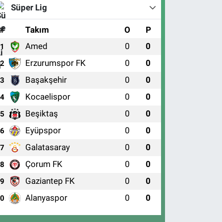
Süper Lig
#
Takım
O
P
Amed
0
0
1
Erzurumspor FK
0
0
2
Başakşehir
0
0
3
Kocaelispor
0
0
4
Beşiktaş
0
0
5
Eyüpspor
0
0
6
Galatasaray
0
0
7
Çorum FK
0
0
8
Gaziantep FK
0
0
9
Alanyaspor
0
0
10