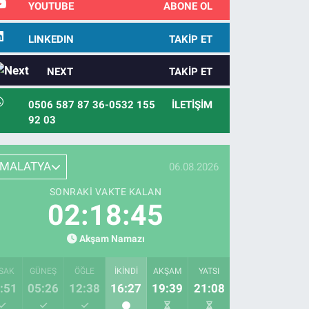
YOUTUBE
ABONE OL
LINKEDIN
TAKIP ET
NEXT
TAKIP ET
0506 587 87 36-0532 155
İLETIŞIM
92 03
MALATYA
06.08.2026
SONRAKI VAKTE KALAN
02:18:44
Akşam Namazı
SAK
GÜNEŞ
ÖĞLE
İKINDI
AKŞAM
YATSI
:51
05:26
12:38
16:27
19:39
21:08