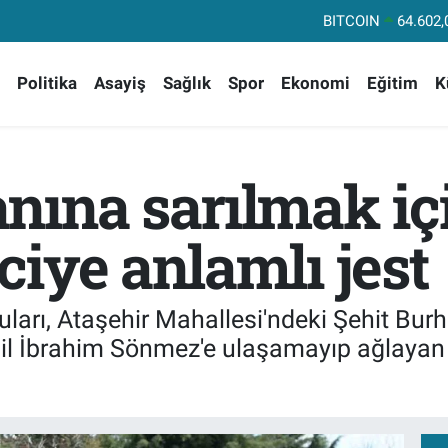
DOLAR
47,60
EURO
55,02
Politika
Asayiş
Sağlık
Spor
Ekonomi
Eğitim
K
STERLİN
64,2
GRAM ALTIN
6513.
BİST100
13
nına sarılmak iç
BITCOIN
64.602,
iye anlamlı jest
uları, Ataşehir Mahallesi'ndeki Şehit Bur
il İbrahim Sönmez'e ulaşamayıp ağlayan b