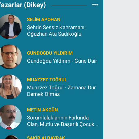
azarlar (Dikey)
SELIM APOHAN
Şehrin Sessiz Kahramanı:
Oğuzhan Ata Sadıkoğlu
GÜNDOĞDU YILDIRIM
Gündoğdu Yıldırım - Güne Dair
MUAZZEZ TOĞRUL
Muazzez Toğrul - Zamana Dur
Demek Olmaz
METIN AKGÜN
Sorumluluklarının Farkında
Olan, Mutlu ve Başarılı Çocuk
Yetiştirmek İçin (2)
ŞAKIR ALBAYRAK