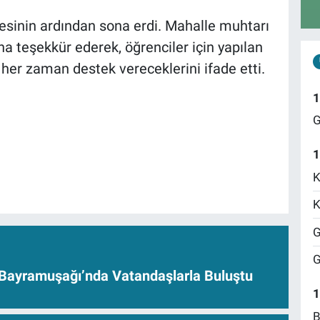
lmesinin ardından sona erdi. Mahalle muhtarı
a teşekkür ederek, öğrenciler için yapılan
 her zaman destek vereceklerini ifade etti.
1
G
1
K
K
G
G
Bayramuşağı’nda Vatandaşlarla Buluştu
1
B