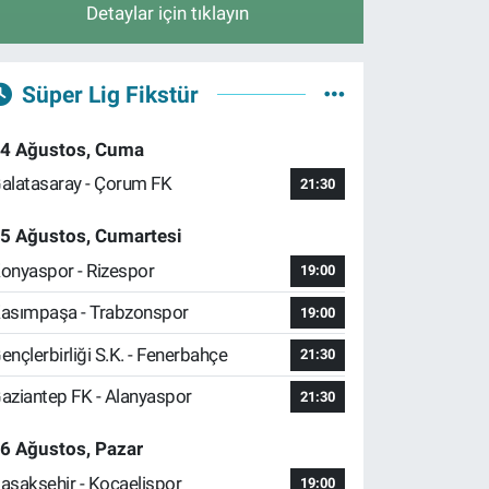
Detaylar için tıklayın
Süper Lig Fikstür
4 Ağustos, Cuma
alatasaray - Çorum FK
21:30
5 Ağustos, Cumartesi
onyaspor - Rizespor
19:00
asımpaşa - Trabzonspor
19:00
ençlerbirliği S.K. - Fenerbahçe
21:30
aziantep FK - Alanyaspor
21:30
6 Ağustos, Pazar
aşakşehir - Kocaelispor
19:00