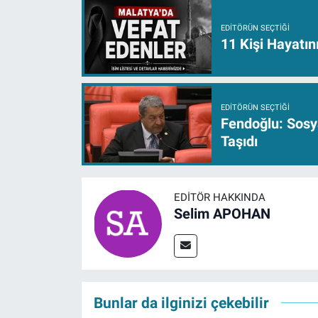
EDITÖRÜN SEÇTIĞI
11 Kişi Hayatın
EDITÖRÜN SEÇTIĞI
Fendoğlu: Sosy
Taşıdı
EDITÖR HAKKINDA
Selim APOHAN
Bunlar da ilginizi çekebilir