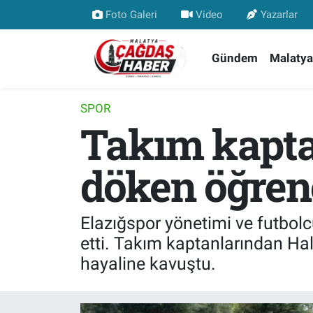
Foto Galeri
Video
Yazarlar
Nöbetçi Eczaneler
Gündem
Malatya
Hava Durumu
SPOR
Takım kapta
Malatya Namaz Vakitleri
Trafik Durumu
döken öğrenc
Süper Lig Puan Durumu ve Fikstür
Elazığspor yönetimi ve futbolc
Tüm Manşetler
etti. Takım kaptanlarından Hal
hayaline kavuştu.
Son Dakika Haberleri
Haber Arşivi