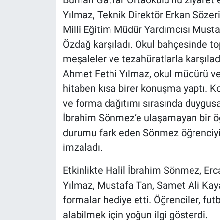
Burhan Gatfar Ortaokulu’nu ziyaret 
Yılmaz, Teknik Direktör Erkan Sözeri,
Milli Eğitim Müdür Yardımcısı Mustaf
Özdağ karşıladı. Okul bahçesinde top
meşaleler ve tezahüratlarla karşıl
Ahmet Fethi Yılmaz, okul müdürü ve 
hitaben kısa birer konuşma yaptı. K
ve forma dağıtımı sırasında duygusa
İbrahim Sönmez’e ulaşamayan bir ö
durumu fark eden Sönmez öğrenciyi y
imzaladı.
Etkinlikte Halil İbrahim Sönmez, 
Yılmaz, Mustafa Tan, Samet Ali Kay
formalar hediye etti. Öğrenciler, fu
alabilmek için yoğun ilgi gösterdi.