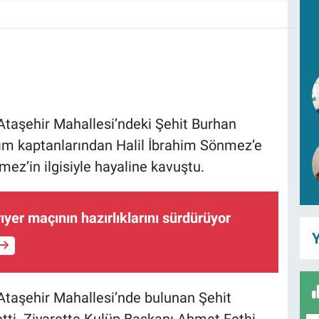
 Ataşehir Mahallesi’ndeki Şehit Burhan
akım kaptanlarından Halil İbrahim Sönmez’e
ez’in ilgisiyle hayaline kavuştu.
yer maçının hazırlıklarını sürdürüyor
Y
 Ataşehir Mahallesi’nde bulunan Şehit