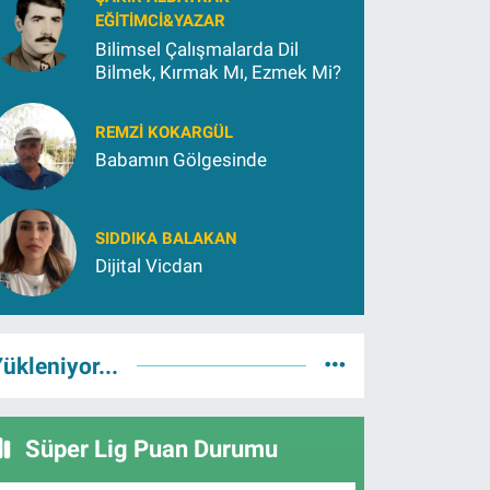
EĞITIMCI&YAZAR
Bilimsel Çalışmalarda Dil
Bilmek, Kırmak Mı, Ezmek Mi?
REMZI KOKARGÜL
Babamın Gölgesinde
SIDDIKA BALAKAN
Dijital Vicdan
ükleniyor...
Süper Lig Puan Durumu