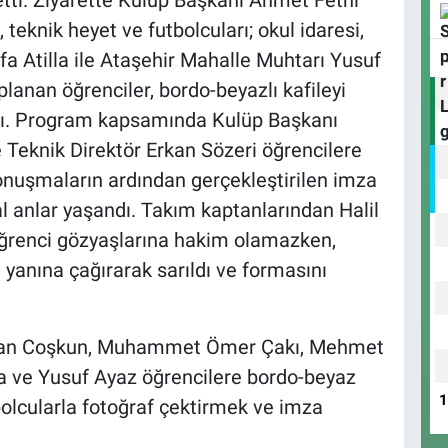
etti. Ziyarette Kulüp Başkanı Ahmet Fethi
 teknik heyet ve futbolcuları; okul idaresi,
a Atilla ile Ataşehir Mahalle Muhtarı Yusuf
lanan öğrenciler, bordo-beyazlı kafileyi
adı. Program kapsamında Kulüp Başkanı
Teknik Direktör Erkan Sözeri öğrencilere
onuşmaların ardından gerçekleştirilen imza
l anlar yaşandı. Takım kaptanlarından Halil
ğrenci gözyaşlarına hakim olamazken,
anına çağırarak sarıldı ve formasını
Ercan Coşkun, Muhammet Ömer Çakı, Mehmet
a ve Yusuf Ayaz öğrencilere bordo-beyaz
tbolcularla fotoğraf çektirmek ve imza