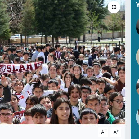
Y
-
+
A
A