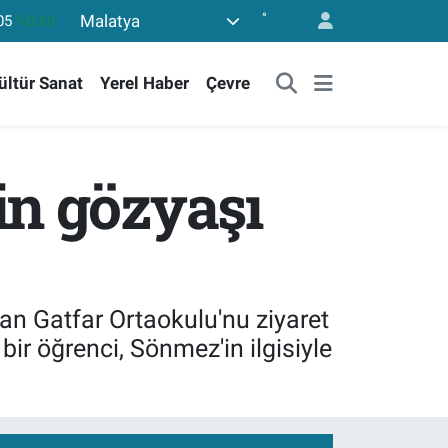
°
Malatya
06
%0.06
50
%0.02
ültür Sanat
Yerel Haber
Çevre
398
%0.2
94
%0.32
.768
%48
in gözyaşı
05
%0.69
han Gatfar Ortaokulu'nu ziyaret
ir öğrenci, Sönmez'in ilgisiyle