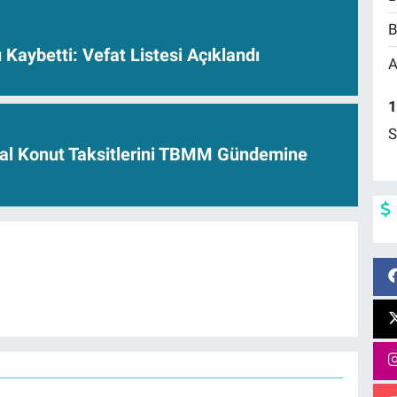
B
ı Kaybetti: Vefat Listesi Açıklandı
A
1
S
al Konut Taksitlerini TBMM Gündemine