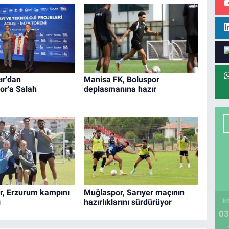
ır'dan
Manisa FK, Boluspor
or'a Salah
deplasmanına hazır
r, Erzurum kampını
Muğlaspor, Sarıyer maçının
ı
hazırlıklarını sürdürüyor
İM
03