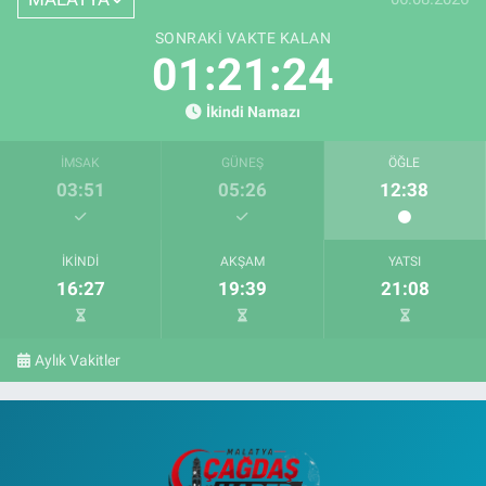
SONRAKI VAKTE KALAN
01:21:23
İkindi Namazı
İMSAK
GÜNEŞ
ÖĞLE
03:51
05:26
12:38
İKINDI
AKŞAM
YATSI
16:27
19:39
21:08
Aylık Vakitler