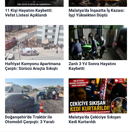
11 Kişi Hayatını Kaybetti:
Malatya’da İnşaatta İş Kazası:
Vefat Listesi Açıklandı
İşçi Yüksekten Düştü
Hafriyat Kamyonu Apartmana
Zanlı 3 Yıl Sonra Hayatını
Çarptı: Sürücü Araçta Sıkıştı
Kaybetti
Doğanşehir’de Traktör ile
Malatya’da Çekiciye Sıkışan
Otomobil Çarpıştı: 3 Yaralı
Kedi Kurtarıldı