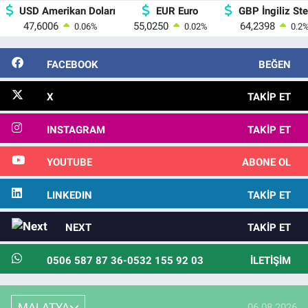
USD Amerikan Doları
EUR Euro
GBP İngiliz Ster
47,6006
55,0250
64,2398
0.06
%
0.02
%
0.2
FACEBOOK
BEĞEN
X
TAKIP ET
INSTAGRAM
TAKIP ET
YOUTUBE
ABONE OL
LINKEDIN
TAKIP ET
NEXT
TAKIP ET
0506 587 87 36-0532 155 92 03
İLETIŞIM
MALATYA
06.08.2026