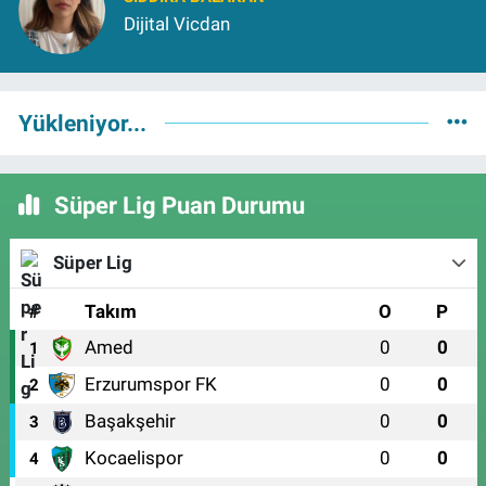
Dijital Vicdan
Yükleniyor...
Süper Lig Puan Durumu
Süper Lig
#
Takım
O
P
Amed
0
0
1
Erzurumspor FK
0
0
2
Başakşehir
0
0
3
Kocaelispor
0
0
4