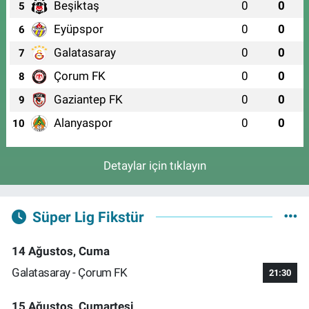
Beşiktaş
0
0
5
Eyüpspor
0
0
6
Galatasaray
0
0
7
Çorum FK
0
0
8
Gaziantep FK
0
0
9
Alanyaspor
0
0
10
Detaylar için tıklayın
Süper Lig Fikstür
14 Ağustos, Cuma
Galatasaray - Çorum FK
21:30
15 Ağustos, Cumartesi