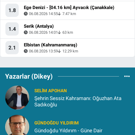
Ege Denizi - [04.16 km] Ayvacık (Çanakkale)
1.8
06.08.2026 14:55
7.47 km
Serik (Antalya)
1.4
06.08.2026 14:01
63 km
Elbistan (Kahramanmaraş)
2.1
06.08.2026 13:59
12.29 km
Yazarlar (Dikey)
SELIM APOHAN
Şehrin Sessiz Kahramanı: Oğuzhan Ata
Sadıkoğlu
GÜNDOĞDU YILDIRIM
Gündoğdu Yıldırım - Güne Dair