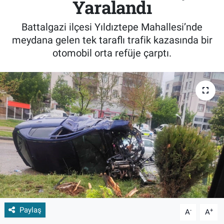
Yaralandı
Battalgazi ilçesi Yıldıztepe Mahallesi’nde
meydana gelen tek taraflı trafik kazasında bir
otomobil orta refüje çarptı.
Paylaş
-
+
A
A