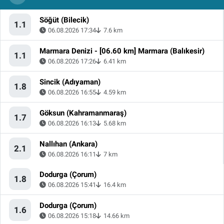
Söğüt (Bilecik)
1.1
06.08.2026 17:34
7.6 km
Marmara Denizi - [06.60 km] Marmara (Balıkesir)
1.1
06.08.2026 17:26
6.41 km
Sincik (Adıyaman)
1.8
06.08.2026 16:55
4.59 km
Göksun (Kahramanmaraş)
1.7
06.08.2026 16:13
5.68 km
Nallıhan (Ankara)
2.1
06.08.2026 16:11
7 km
Dodurga (Çorum)
1.8
06.08.2026 15:41
16.4 km
Dodurga (Çorum)
1.6
06.08.2026 15:18
14.66 km