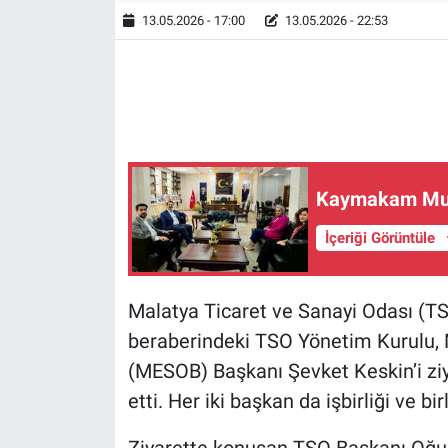
13.05.2026 - 17:00
13.05.2026 - 22:53
Kaymakam Muh
İçeriği Görüntüle
Malatya Ticaret ve Sanayi Odası (T
beraberindeki TSO Yönetim Kurulu, M
(MESOB) Başkanı Şevket Keskin’i ziy
etti. Her iki başkan da işbirliği ve bi