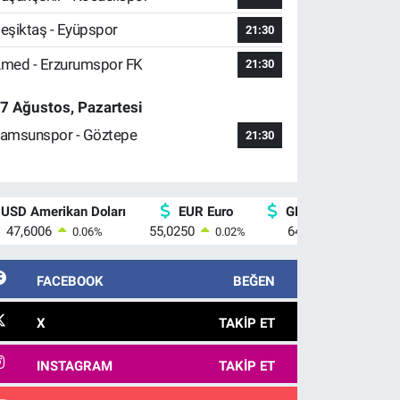
eşiktaş - Eyüpspor
21:30
med - Erzurumspor FK
21:30
7 Ağustos, Pazartesi
amsunspor - Göztepe
21:30
USD Amerikan Doları
EUR Euro
GBP İngiliz Sterlini
47,6006
55,0250
64,2398
0.06
%
0.02
%
0.2
%
FACEBOOK
BEĞEN
X
TAKIP ET
INSTAGRAM
TAKIP ET