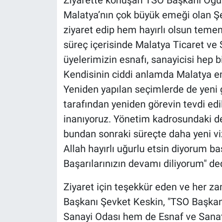
Ziyarette konuşan TSO Başkanı Oğuzh
Malatya’nın çok büyük emeği olan Ş
ziyaret edip hem hayırlı olsun tem
süreç içerisinde Malatya Ticaret ve S
üyelerimizin esnafı, sanayicisi hep b
Kendisinin ciddi anlamda Malatya eme
Yeniden yapılan seçimlerde de yeni 
tarafından yeniden görevin tevdi edi
inanıyoruz. Yönetim kadrosundaki de
bundan sonraki süreçte daha yeni vi
Allah hayırlı uğurlu etsin diyorum b
Başarılarınızın devamı diliyorum" ded
Ziyaret için teşekkür eden ve her za
Başkanı Şevket Keskin, "TSO Başkanım
Sanayi Odası hem de Esnaf ve Sanatka