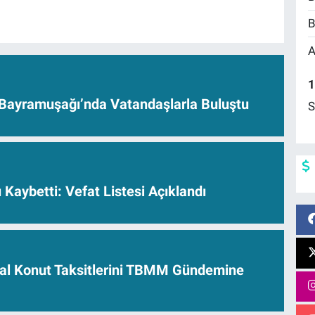
B
A
1
Bayramuşağı’nda Vatandaşlarla Buluştu
S
ı Kaybetti: Vefat Listesi Açıklandı
al Konut Taksitlerini TBMM Gündemine