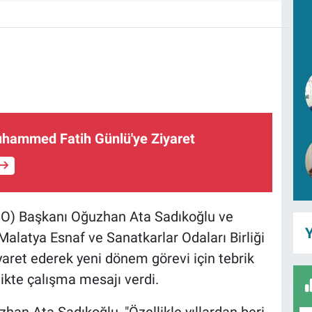
ammed Fatih Günlü'ye Ziyaret
SO) Başkanı Oğuzhan Ata Sadıkoğlu ve
Y
alatya Esnaf ve Sanatkarlar Odaları Birliği
aret ederek yeni dönem görevi için tebrik
rlikte çalışma mesajı verdi.