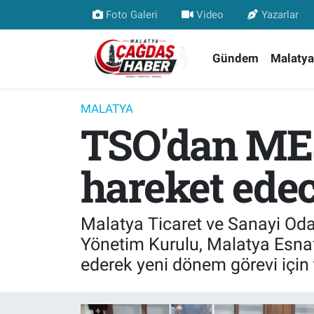
Foto Galeri
Video
Yazarlar
Nöbetçi Eczaneler
Gündem
Malatya
Hava Durumu
MALATYA
TSO'dan MESO
Malatya Namaz Vakitleri
Trafik Durumu
hareket edec
Süper Lig Puan Durumu ve Fikstür
Malatya Ticaret ve Sanayi Od
Tüm Manşetler
Yönetim Kurulu, Malatya Esnaf
ederek yeni dönem görevi için t
Son Dakika Haberleri
Haber Arşivi