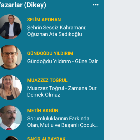
azarlar (Dikey)
SELIM APOHAN
Şehrin Sessiz Kahramanı:
Oğuzhan Ata Sadıkoğlu
GÜNDOĞDU YILDIRIM
Gündoğdu Yıldırım - Güne Dair
MUAZZEZ TOĞRUL
Muazzez Toğrul - Zamana Dur
Demek Olmaz
METIN AKGÜN
Sorumluluklarının Farkında
Olan, Mutlu ve Başarılı Çocuk
Yetiştirmek İçin (2)
ŞAKIR ALBAYRAK