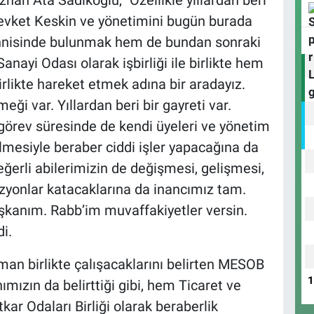
an Ata Sadıkoğlu, "Özellikle yıllardan beri
evket Keskin ve yönetimini bugün burada
ennisinde bulunmak hem de bundan sonraki
anayi Odası olarak işbirliği ile birlikte hem
irlikte hareket etmek adına bir aradayız.
ği var. Yıllardan beri bir gayreti var.
görev süresinde de kendi üyeleri ve yönetim
lmesiyle beraber ciddi işler yapacağına da
ğerli abilerimizin de değişmesi, gelişmesi,
zyonlar katacaklarına da inancımız tam.
aşkanım. Rabb’im muvaffakiyetler versin.
i.
man birlikte çalışacaklarını belirten MESOB
ızın da belirttiği gibi, hem Ticaret ve
r Odaları Birliği olarak beraberlik