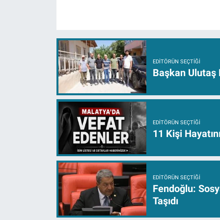
EDITÖRÜN SEÇTIĞI
Başkan Ulutaş 
EDITÖRÜN SEÇTIĞI
11 Kişi Hayatın
EDITÖRÜN SEÇTIĞI
Fendoğlu: Sosy
Taşıdı