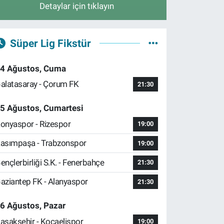
Detaylar için tıklayın
Süper Lig Fikstür
4 Ağustos, Cuma
alatasaray - Çorum FK
21:30
5 Ağustos, Cumartesi
onyaspor - Rizespor
19:00
asımpaşa - Trabzonspor
19:00
ençlerbirliği S.K. - Fenerbahçe
21:30
aziantep FK - Alanyaspor
21:30
6 Ağustos, Pazar
aşakşehir - Kocaelispor
19:00