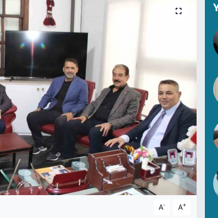
Y
-
+
A
A