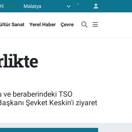
°
Malatya
06
%0.06
50
%0.02
ültür Sanat
Yerel Haber
Çevre
398
%0.2
94
%0.32
.768
%48
likte
95
%0.16
u ve beraberindeki TSO
aşkanı Şevket Keskin'i ziyaret