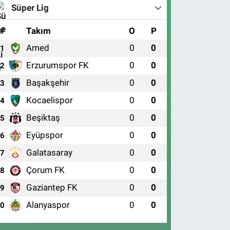
Süper Lig
#
Takım
O
P
Amed
0
0
1
Erzurumspor FK
0
0
2
Başakşehir
0
0
3
Kocaelispor
0
0
4
Beşiktaş
0
0
5
Eyüpspor
0
0
6
Galatasaray
0
0
7
Çorum FK
0
0
8
Gaziantep FK
0
0
9
Alanyaspor
0
0
10