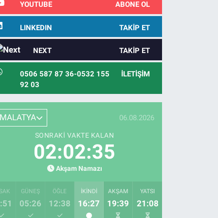
YOUTUBE
ABONE OL
LINKEDIN
TAKIP ET
NEXT
TAKIP ET
0506 587 87 36-0532 155
İLETIŞIM
92 03
MALATYA
06.08.2026
SONRAKI VAKTE KALAN
02:02:34
Akşam Namazı
SAK
GÜNEŞ
ÖĞLE
İKINDI
AKŞAM
YATSI
:51
05:26
12:38
16:27
19:39
21:08