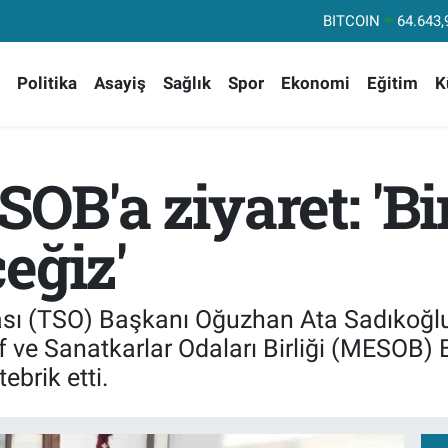
DOLAR
47,60
EURO
55,02
Politika
Asayiş
Sağlık
Spor
Ekonomi
Eğitim
K
STERLİN
64,2
GRAM ALTIN
6513.
BİST100
13
B'a ziyaret: 'Bir
BITCOIN
64.643,
eğiz'
ası (TSO) Başkanı Oğuzhan Ata Sadıkoğl
 ve Sanatkarlar Odaları Birliği (MESOB) B
ebrik etti.