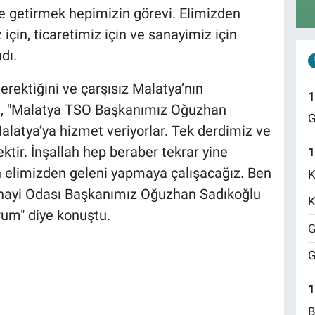
ile getirmek hepimizin görevi. Elimizden
için, ticaretimiz için ve sanayimiz için
dı.
rektiğini ve çarşısız Malatya’nın
1
n, "Malatya TSO Başkanımız Oğuzhan
G
 Malatya’ya hizmet veriyorlar. Tek derdimiz ve
tir. İnşallah hep beraber tekrar yine
1
in elimizden geleni yapmaya çalışacağız. Ben
K
Sanayi Odası Başkanımız Oğuzhan Sadıkoğlu
K
rum" diye konuştu.
G
G
1
B