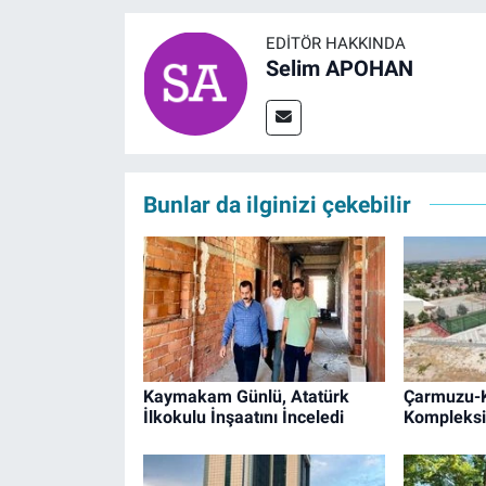
EDITÖR HAKKINDA
Selim APOHAN
Bunlar da ilginizi çekebilir
Kaymakam Günlü, Atatürk
Çarmuzu-K
İlkokulu İnşaatını İnceledi
Kompleksi 