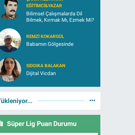
EĞITIMCI&YAZAR
Bilimsel Çalışmalarda Dil
Bilmek, Kırmak Mı, Ezmek Mi?
REMZI KOKARGÜL
Babamın Gölgesinde
SIDDIKA BALAKAN
Dijital Vicdan
ükleniyor...
Süper Lig Puan Durumu