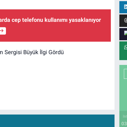
arda cep telefonu kullanımı yasaklanıyor
İM
03