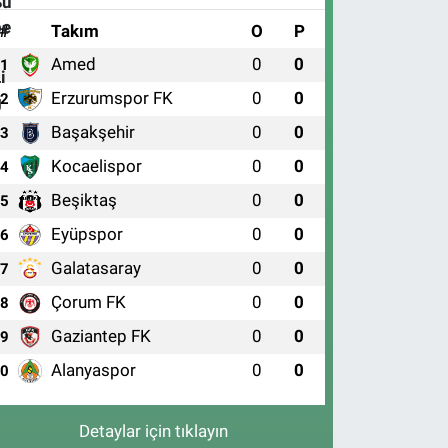
#
Takım
O
P
Amed
0
0
1
Erzurumspor FK
0
0
2
Başakşehir
0
0
3
Kocaelispor
0
0
4
Beşiktaş
0
0
5
Eyüpspor
0
0
6
Galatasaray
0
0
7
Çorum FK
0
0
8
Gaziantep FK
0
0
9
Alanyaspor
0
0
10
Detaylar için tıklayın