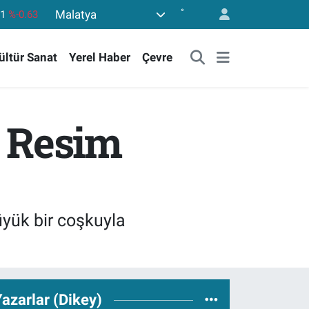
°
Malatya
,6704
%0
06
%-0.08
ültür Sanat
Yerel Haber
Çevre
,2143
%0
40
%0.45
.799
%70
e Resim
61
%-0.63
üyük bir coşkuyla
azarlar (Dikey)