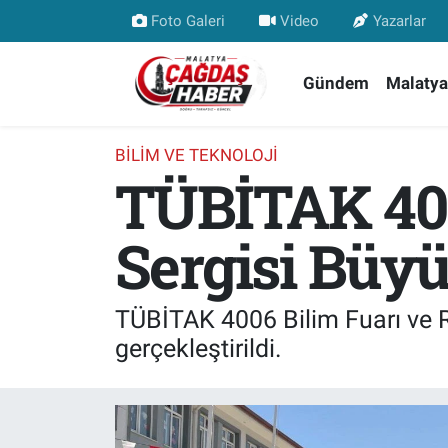
Foto Galeri
Video
Yazarlar
Nöbetçi Eczaneler
Gündem
Malatya
Hava Durumu
BILIM VE TEKNOLOJI
TÜBİTAK 400
Malatya Namaz Vakitleri
Trafik Durumu
Sergisi Büyü
Süper Lig Puan Durumu ve Fikstür
TÜBİTAK 4006 Bilim Fuarı ve R
Tüm Manşetler
gerçekleştirildi.
Son Dakika Haberleri
Haber Arşivi