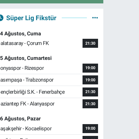
Süper Lig Fikstür
4 Ağustos, Cuma
alatasaray - Çorum FK
21:30
5 Ağustos, Cumartesi
onyaspor - Rizespor
19:00
asımpaşa - Trabzonspor
19:00
ençlerbirliği S.K. - Fenerbahçe
21:30
aziantep FK - Alanyaspor
21:30
6 Ağustos, Pazar
aşakşehir - Kocaelispor
19:00