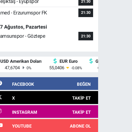
eşiktaş - Eyüpspor
21:30
med - Erzurumspor FK
21:30
7 Ağustos, Pazartesi
amsunspor - Göztepe
21:30
USD Amerikan Doları
EUR Euro
GBP İngiliz Sterlin
47,6704
55,0406
64,2143
0
%
-0.08
%
0
%
FACEBOOK
BEĞEN
X
TAKIP ET
INSTAGRAM
TAKIP ET
YOUTUBE
ABONE OL