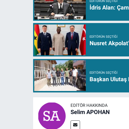
EDITÖRÜN SEÇTIĞI
İdris Alan: Çam
EDITÖRÜN SEÇTIĞI
Nusret Akpolat
EDITÖRÜN SEÇTIĞI
Başkan Ulutaş 
EDITÖR HAKKINDA
Selim APOHAN