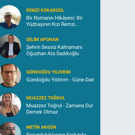
REMZI KOKARGÜL
Bir Romanın Hikâyesi: Bir
Yüzbaşının Kızı Remzi
Kokargül
SELIM APOHAN
Şehrin Sessiz Kahramanı:
Oğuzhan Ata Sadıkoğlu
GÜNDOĞDU YILDIRIM
Gündoğdu Yıldırım - Güne Dair
MUAZZEZ TOĞRUL
Muazzez Toğrul - Zamana Dur
Demek Olmaz
METIN AKGÜN
Sorumluluklarının Farkında