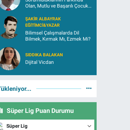
Olan, Mutlu ve Başarılı Çocuk
Yetiştirmek İçin (2)
ŞAKIR ALBAYRAK
EĞITIMCI&YAZAR
Bilimsel Çalışmalarda Dil
Bilmek, Kırmak Mı, Ezmek Mi?
SIDDIKA BALAKAN
Dijital Vicdan
ükleniyor...
Süper Lig Puan Durumu
Süper Lig