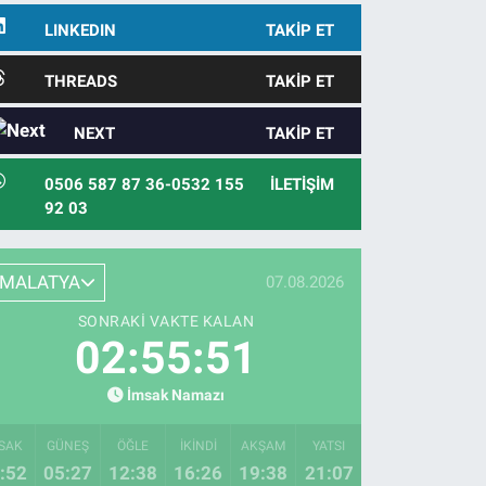
LINKEDIN
TAKIP ET
THREADS
TAKIP ET
NEXT
TAKIP ET
0506 587 87 36-0532 155
İLETIŞIM
92 03
MALATYA
07.08.2026
SONRAKI VAKTE KALAN
02:55:50
İmsak Namazı
SAK
GÜNEŞ
ÖĞLE
İKINDI
AKŞAM
YATSI
:52
05:27
12:38
16:26
19:38
21:07