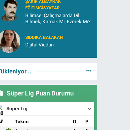
ŞAKIR ALBAYRAK
EĞITIMCI&YAZAR
Bilimsel Çalışmalarda Dil
Bilmek, Kırmak Mı, Ezmek Mi?
SIDDIKA BALAKAN
Dijital Vicdan
ükleniyor...
Süper Lig Puan Durumu
Süper Lig
#
Takım
O
P