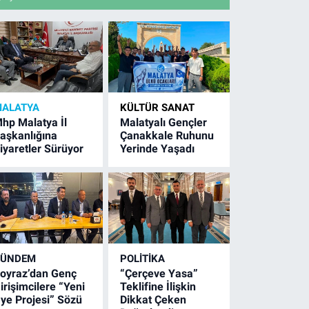
ALATYA
KÜLTÜR SANAT
hp Malatya İl
Malatyalı Gençler
aşkanlığına
Çanakkale Ruhunu
iyaretler Sürüyor
Yerinde Yaşadı
GÜNDEM
POLITIKA
oyraz’dan Genç
“Çerçeve Yasa”
irişimcilere “Yeni
Teklifine İlişkin
ye Projesi” Sözü
Dikkat Çeken