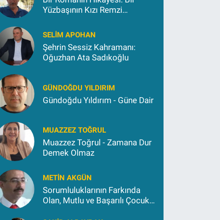
Yüzbaşının Kızı Remzi
Kokargül
SELIM APOHAN
Şehrin Sessiz Kahramanı:
Oğuzhan Ata Sadıkoğlu
GÜNDOĞDU YILDIRIM
Gündoğdu Yıldırım - Güne Dair
MUAZZEZ TOĞRUL
Muazzez Toğrul - Zamana Dur
Demek Olmaz
METIN AKGÜN
Sorumluluklarının Farkında
Olan, Mutlu ve Başarılı Çocuk
Yetiştirmek İçin (2)