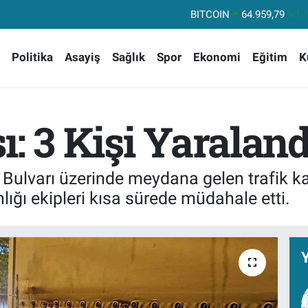
DOLAR
47,7436
%0.
EURO
55,2510
%0.
Politika
Asayiş
Sağlık
Spor
Ekonomi
Eğitim
K
STERLİN
64,4811
%0.
GRAM ALTIN
6660.55
%0.
BİST100
13.779
%-
ı: 3 Kişi Yaraland
BITCOIN
64.959,79
%1.
 Bulvarı üzerinde meydana gelen trafik 
lığı ekipleri kısa sürede müdahale etti.
Y