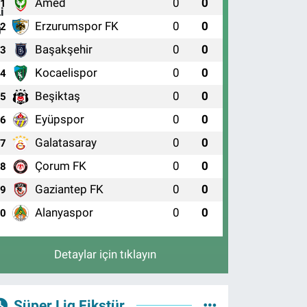
Amed
0
0
1
Erzurumspor FK
0
0
2
Başakşehir
0
0
3
Kocaelispor
0
0
4
Beşiktaş
0
0
5
Eyüpspor
0
0
6
Galatasaray
0
0
7
Çorum FK
0
0
8
Gaziantep FK
0
0
9
Alanyaspor
0
0
10
Detaylar için tıklayın
Süper Lig Fikstür