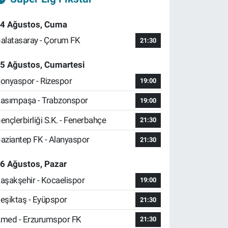
4 Ağustos, Cuma
alatasaray - Çorum FK
21:30
5 Ağustos, Cumartesi
onyaspor - Rizespor
19:00
asımpaşa - Trabzonspor
19:00
ençlerbirliği S.K. - Fenerbahçe
21:30
aziantep FK - Alanyaspor
21:30
6 Ağustos, Pazar
aşakşehir - Kocaelispor
19:00
eşiktaş - Eyüpspor
21:30
med - Erzurumspor FK
21:30