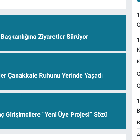
1
G
Başkanlığına Ziyaretler Sürüyor
1
K
K
G
ler Çanakkale Ruhunu Yerinde Yaşadı
G
1
B
 Girişimcilere “Yeni Üye Projesi” Sözü
B
A