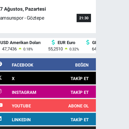
7 Ağustos, Pazartesi
amsunspor - Göztepe
21:30
USD Amerikan Doları
EUR Euro
GBP İngiliz Sterlini
47,7436
55,2510
64,4811
0.18
%
0.32
%
0.38
%
FACEBOOK
BEĞEN
X
TAKIP ET
INSTAGRAM
TAKIP ET
YOUTUBE
ABONE OL
LINKEDIN
TAKIP ET