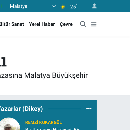
°
Malatya
18
25
32
ültür Sanat
Yerel Haber
Çevre
38
03
14
ı
11
kazasına Malatya Büyükşehir
azarlar (Dikey)
REMZI KOKARGÜL
Bir Romanın Hikâyesi: Bir