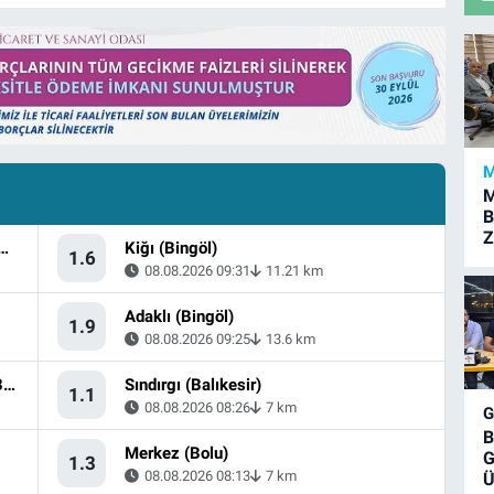
M
M
B
Z
 [44.44 km] Karaburun (İzmir)
Kiğı (Bingöl)
1.6
08.08.2026 09:31
11.21 km
Adaklı (Bingöl)
1.9
08.08.2026 09:25
13.6 km
Ege Denizi - Kuşadası Körfezi - [15.63 km] Söke (Aydın)
Sındırgı (Balıkesir)
1.1
08.08.2026 08:26
7 km
B
Merkez (Bolu)
G
1.3
08.08.2026 08:13
7 km
Ü