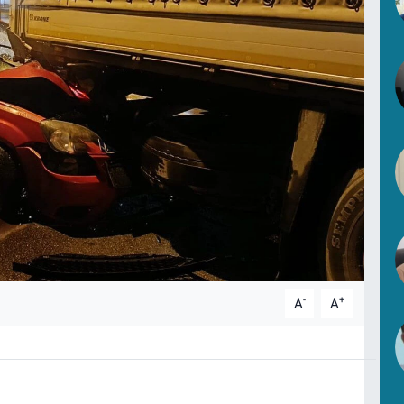
-
+
A
A