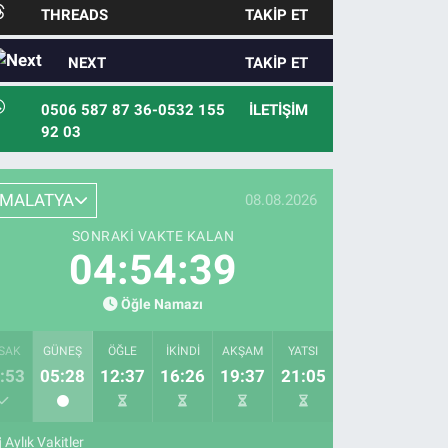
THREADS
TAKIP ET
NEXT
TAKIP ET
0506 587 87 36-0532 155
İLETIŞIM
92 03
MALATYA
08.08.2026
SONRAKI VAKTE KALAN
04:54:38
Öğle Namazı
SAK
GÜNEŞ
ÖĞLE
İKINDI
AKŞAM
YATSI
:53
05:28
12:37
16:26
19:37
21:05
Aylık Vakitler