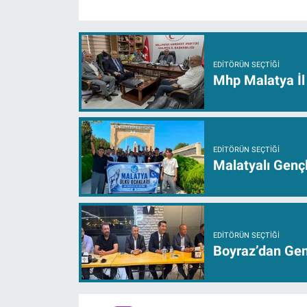
EDITÖRÜN SEÇTIĞI
Mhp Malatya İl 
EDITÖRÜN SEÇTIĞI
Malatyalı Genç
EDITÖRÜN SEÇTIĞI
Boyraz’dan Genç