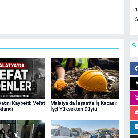
1
S
yatını Kaybetti: Vefat
Malatya’da İnşaatta İş Kazası:
ıklandı
İşçi Yüksekten Düştü