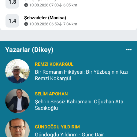
1.8
10.08.2026 07:03
6.05 km
Şehzadeler (Manisa)
1.4
10.08.2026 06:59
7.04 km
Yazarlar (Dikey)
REMZI KOKARGÜL
Bir Romanın Hikâyesi: Bir Yüzbaşının Kızı
Remzi Kokargül
SELIM APOHAN
Şehrin Sessiz Kahramanı: Oğuzhan Ata
Sadıkoğlu
GÜNDOĞDU YILDIRIM
Gündoğdu Yıldırım - Güne Dair