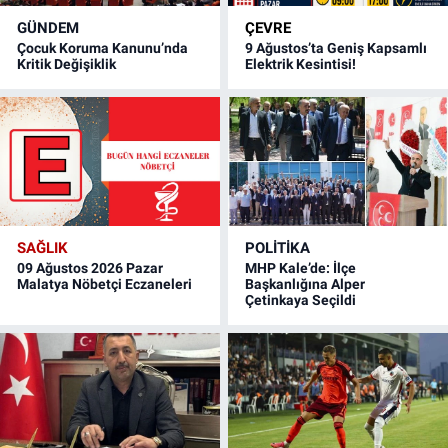
GÜNDEM
ÇEVRE
Çocuk Koruma Kanunu’nda
9 Ağustos’ta Geniş Kapsamlı
Kritik Değişiklik
Elektrik Kesintisi!
SAĞLIK
POLITIKA
09 Ağustos 2026 Pazar
MHP Kale’de: İlçe
Malatya Nöbetçi Eczaneleri
Başkanlığına Alper
Çetinkaya Seçildi