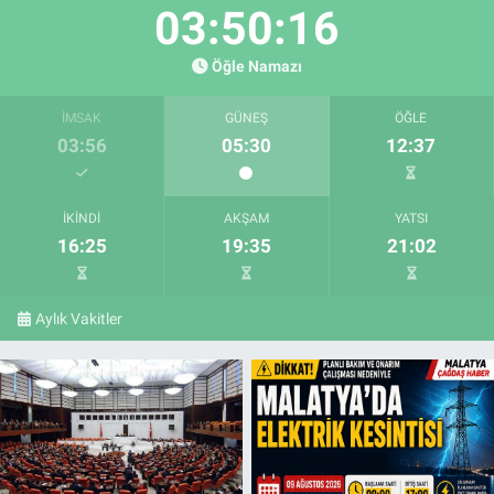
03:50:15
Öğle Namazı
İMSAK
GÜNEŞ
ÖĞLE
03:56
05:30
12:37
İKINDI
AKŞAM
YATSI
16:25
19:35
21:02
Aylık Vakitler