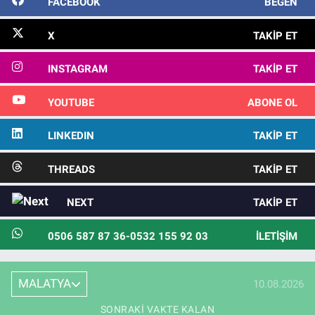
FACEBOOK
BEĞEN
X
TAKIP ET
INSTAGRAM
TAKIP ET
YOUTUBE
ABONE OL
LINKEDIN
TAKIP ET
THREADS
TAKIP ET
NEXT
TAKIP ET
0506 587 87 36-0532 155 92 03
İLETIŞIM
MALATYA
10.08.2026
SONRAKI VAKTE KALAN