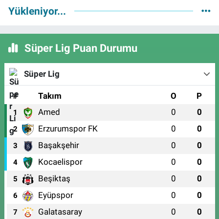
Yükleniyor...
Süper Lig Puan Durumu
Süper Lig
#
Takım
O
P
Amed
0
0
1
Erzurumspor FK
0
0
2
Başakşehir
0
0
3
Kocaelispor
0
0
4
Beşiktaş
0
0
5
Eyüpspor
0
0
6
Galatasaray
0
0
7