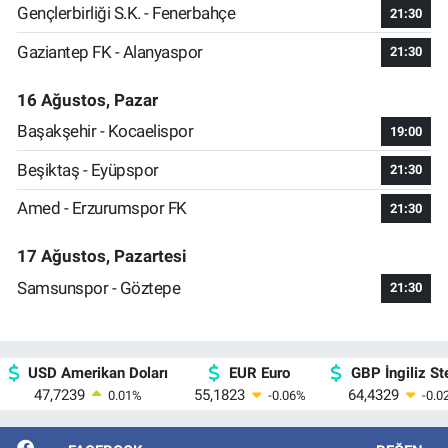
Gençlerbirliği S.K. - Fenerbahçe
21:30
Gaziantep FK - Alanyaspor
21:30
16 Ağustos, Pazar
Başakşehir - Kocaelispor
19:00
Beşiktaş - Eyüpspor
21:30
Amed - Erzurumspor FK
21:30
17 Ağustos, Pazartesi
Samsunspor - Göztepe
21:30
USD Amerikan Doları
EUR Euro
GBP İngiliz Ste
47,7239
55,1823
64,4329
0.01
%
-0.06
%
-0.0