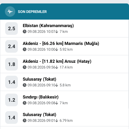
SON DEPREMLER
Elbistan (Kahramanmaraş)
2.5
09.08.2026 10:07
7 km
Akdeniz - [66.26 km] Marmaris (Muğla)
2.4
09.08.2026 10:00
5.92 km
Akdeniz - [11.82 km] Arsuz (Hatay)
1.8
09.08.2026 09:56
17.4 km
Sulusaray (Tokat)
1.4
09.08.2026 09:10
5.8 km
Sındırgı (Balıkesir)
1.2
09.08.2026 09:08
7 km
Sulusaray (Tokat)
1.4
09.08.2026 09:01
6.79 km