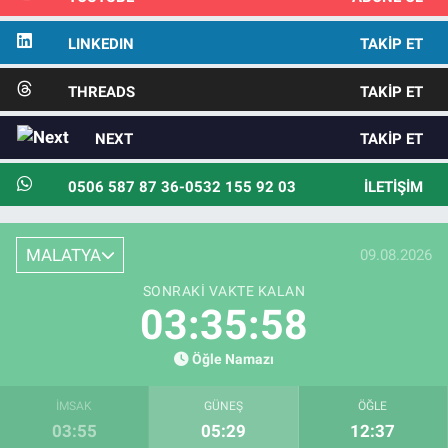
LINKEDIN
TAKIP ET
THREADS
TAKIP ET
NEXT
TAKIP ET
0506 587 87 36-0532 155 92 03
İLETIŞIM
MALATYA
09.08.2026
SONRAKI VAKTE KALAN
03:35:56
Öğle Namazı
İMSAK
GÜNEŞ
ÖĞLE
03:55
05:29
12:37