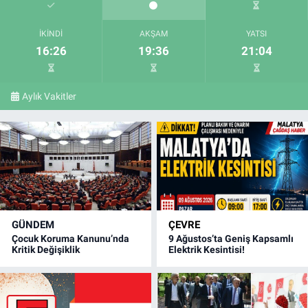
İKINDI
AKŞAM
YATSI
16:26
19:36
21:04
Aylık Vakitler
GÜNDEM
ÇEVRE
Çocuk Koruma Kanunu’nda
9 Ağustos’ta Geniş Kapsamlı
Kritik Değişiklik
Elektrik Kesintisi!