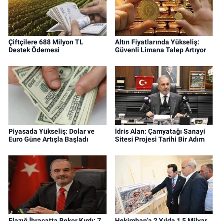
Çiftçilere 688 Milyon TL
Altın Fiyatlarında Yükseliş:
Destek Ödemesi
Güvenli Limana Talep Artıyor
Piyasada Yükseliş: Dolar ve
İdris Alan: Çamyatağı Sanayi
Euro Güne Artışla Başladı
Sitesi Projesi Tarihi Bir Adım
Elazığ İhracatta Rekor Kırdı: 7
Hekimhan’a 2 Yılda 1,5 Milyar