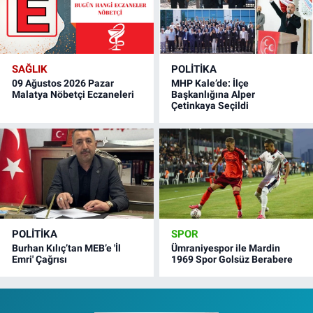
SAĞLIK
POLITIKA
09 Ağustos 2026 Pazar
MHP Kale’de: İlçe
Malatya Nöbetçi Eczaneleri
Başkanlığına Alper
Çetinkaya Seçildi
POLITIKA
SPOR
Burhan Kılıç’tan MEB’e 'İl
Ümraniyespor ile Mardin
Emri' Çağrısı
1969 Spor Golsüz Berabere