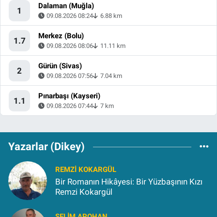
Dalaman (Muğla)
1
09.08.2026 08:24
6.88 km
Merkez (Bolu)
1.7
09.08.2026 08:06
11.11 km
Gürün (Sivas)
2
09.08.2026 07:56
7.04 km
Pınarbaşı (Kayseri)
1.1
09.08.2026 07:44
7 km
Yazarlar (Dikey)
REMZI KOKARGÜL
Bir Romanın Hikâyesi: Bir Yüzbaşının Kızı
Remzi Kokargül
SELIM APOHAN