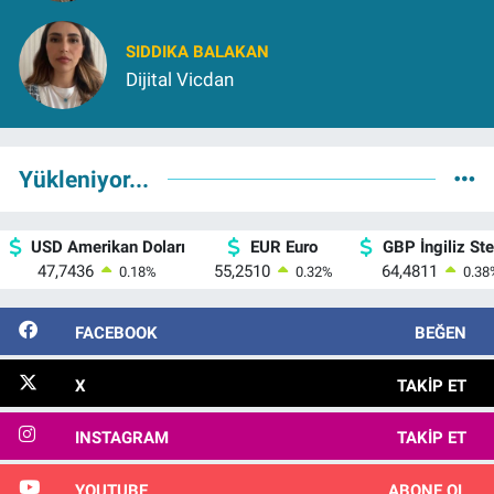
SIDDIKA BALAKAN
Dijital Vicdan
Yükleniyor...
USD Amerikan Doları
EUR Euro
GBP İngiliz Ster
47,7436
55,2510
64,4811
0.18
%
0.32
%
0.38
FACEBOOK
BEĞEN
X
TAKIP ET
INSTAGRAM
TAKIP ET
YOUTUBE
ABONE OL