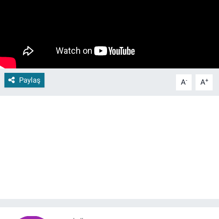
Paylaş
-
+
A
A