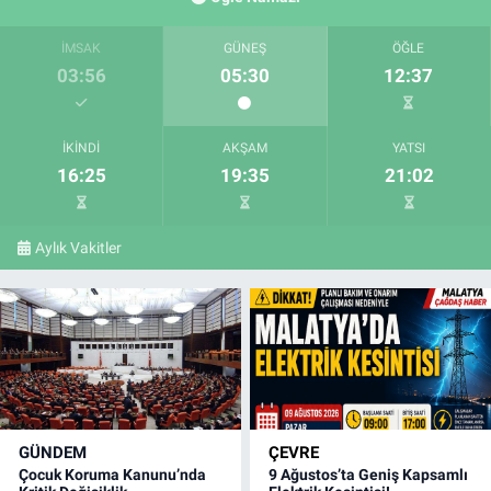
İMSAK
GÜNEŞ
ÖĞLE
03:56
05:30
12:37
İKINDI
AKŞAM
YATSI
16:25
19:35
21:02
Aylık Vakitler
GÜNDEM
ÇEVRE
Çocuk Koruma Kanunu’nda
9 Ağustos’ta Geniş Kapsamlı