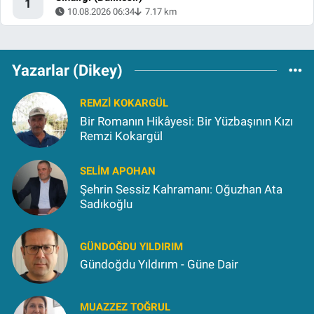
1
10.08.2026 06:34
7.17 km
Yazarlar (Dikey)
REMZI KOKARGÜL
Bir Romanın Hikâyesi: Bir Yüzbaşının Kızı
Remzi Kokargül
SELIM APOHAN
Şehrin Sessiz Kahramanı: Oğuzhan Ata
Sadıkoğlu
GÜNDOĞDU YILDIRIM
Gündoğdu Yıldırım - Güne Dair
MUAZZEZ TOĞRUL