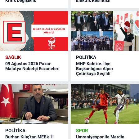
Kritik Değişiklik
Elektrik Kesintisi!
SAĞLIK
POLITIKA
09 Ağustos 2026 Pazar
MHP Kale’de: İlçe
Malatya Nöbetçi Eczaneleri
Başkanlığına Alper
Çetinkaya Seçildi
POLITIKA
SPOR
Burhan Kılıç’tan MEB’e 'İl
Ümraniyespor ile Mardin