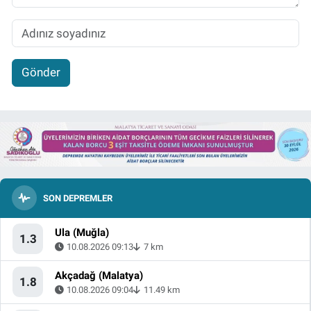
Gönder
SON DEPREMLER
Ula (Muğla)
1.3
10.08.2026 09:13
7 km
Akçadağ (Malatya)
1.8
10.08.2026 09:04
11.49 km