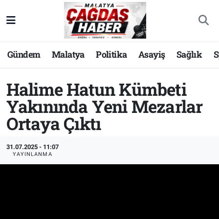
Nöbetçi Eczaneler
Gündem
Malatya
Politika
Asayiş
Sağlık
S
Hava Durumu
Halime Hatun Kümbeti
Malatya Namaz Vakitleri
Yakınında Yeni Mezarlar
Trafik Durumu
Ortaya Çıktı
Süper Lig Puan Durumu ve Fikstür
31.07.2025 - 11:07
YAYINLANMA
Tüm Manşetler
Son Dakika Haberleri
Haber Arşivi