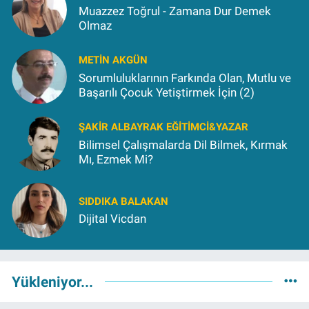
Muazzez Toğrul - Zamana Dur Demek
Olmaz
METIN AKGÜN
Sorumluluklarının Farkında Olan, Mutlu ve
Başarılı Çocuk Yetiştirmek İçin (2)
ŞAKIR ALBAYRAK EĞITIMCI&YAZAR
Bilimsel Çalışmalarda Dil Bilmek, Kırmak
Mı, Ezmek Mi?
SIDDIKA BALAKAN
Dijital Vicdan
Yükleniyor...