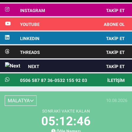
INSTAGRAM
TAKIP ET
YOUTUBE
ABONE OL
LINKEDIN
TAKIP ET
THREADS
TAKIP ET
NEXT
TAKIP ET
0506 587 87 36-0532 155 92 03
İLETIŞIM
MALATYA
10.08.2026
SONRAKI VAKTE KALAN
05:12:46
Öğle Namazı