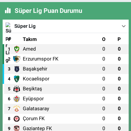
Süper Lig Puan Durumu
Süper Lig
#
Takım
O
P
Amed
0
0
1
Erzurumspor FK
0
0
2
Başakşehir
0
0
3
Kocaelispor
0
0
4
Beşiktaş
0
0
5
Eyüpspor
0
0
6
Galatasaray
0
0
7
Çorum FK
0
0
8
Gaziantep FK
0
0
9