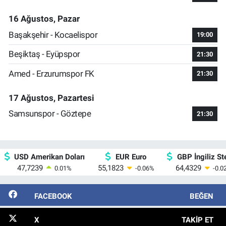
16 Ağustos, Pazar
Başakşehir - Kocaelispor
19:00
Beşiktaş - Eyüpspor
21:30
Amed - Erzurumspor FK
21:30
17 Ağustos, Pazartesi
Samsunspor - Göztepe
21:30
USD Amerikan Doları
EUR Euro
GBP İngiliz Ste
47,7239
55,1823
64,4329
0.01
%
-0.06
%
-0.0
FACEBOOK
BEĞEN
X
TAKIP ET