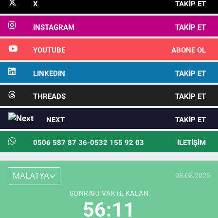
X
TAKIP ET
INSTAGRAM
TAKIP ET
YOUTUBE
ABONE OL
LINKEDIN
TAKIP ET
THREADS
TAKIP ET
NEXT
TAKIP ET
0506 587 87 36-0532 155 92 03
İLETIŞIM
MALATYA
08.08.2026
SONRAKI VAKTE KALAN
56:11