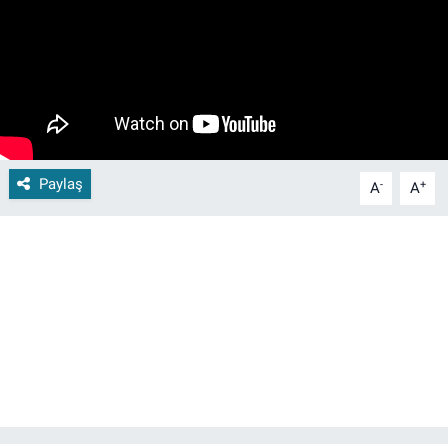
Paylaş
-
+
A
A