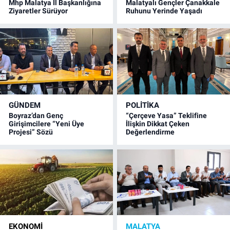
Mhp Malatya İl Başkanlığına
Malatyalı Gençler Çanakkale
Ziyaretler Sürüyor
Ruhunu Yerinde Yaşadı
GÜNDEM
POLITIKA
Boyraz’dan Genç
“Çerçeve Yasa” Teklifine
Girişimcilere “Yeni Üye
İlişkin Dikkat Çeken
Projesi” Sözü
Değerlendirme
EKONOMI
MALATYA