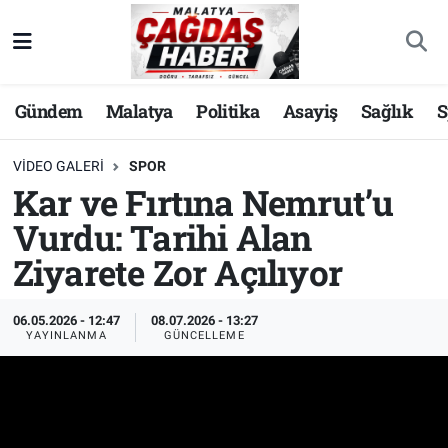
Nöbetçi Eczaneler
Gündem
Malatya
Politika
Asayiş
Sağlık
S
Hava Durumu
VIDEO GALERI
SPOR
Malatya Namaz Vakitleri
Kar ve Fırtına Nemrut’u
Vurdu: Tarihi Alan
Trafik Durumu
Ziyarete Zor Açılıyor
Süper Lig Puan Durumu ve Fikstür
06.05.2026 - 12:47
08.07.2026 - 13:27
Tüm Manşetler
YAYINLANMA
GÜNCELLEME
Son Dakika Haberleri
Haber Arşivi