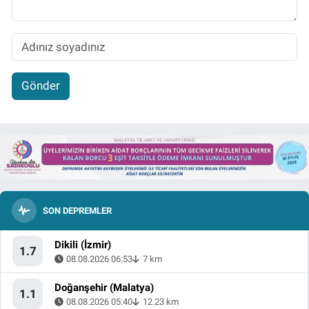
Gönder
SON DEPREMLER
Dikili (İzmir)
1.7
08.08.2026 06:53
7 km
Doğanşehir (Malatya)
1.1
08.08.2026 05:40
12.23 km