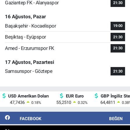
Gaziantep FK - Alanyaspor
21:30
16 Ağustos, Pazar
Başakşehir - Kocaelispor
19:00
Beşiktaş - Eyüpspor
21:30
Amed - Erzurumspor FK
21:30
17 Ağustos, Pazartesi
Samsunspor - Göztepe
21:30
USD Amerikan Doları
EUR Euro
GBP İngiliz Ster
47,7436
55,2510
64,4811
0.18
%
0.32
%
0.38
FACEBOOK
BEĞEN