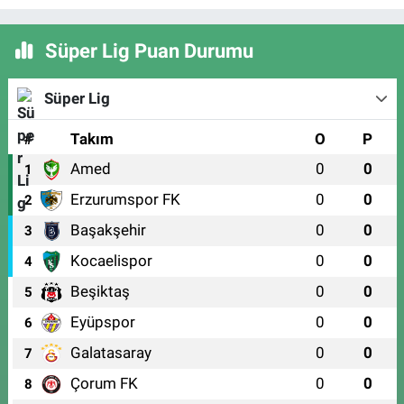
Süper Lig Puan Durumu
Süper Lig
#
Takım
O
P
Amed
0
0
1
Erzurumspor FK
0
0
2
Başakşehir
0
0
3
Kocaelispor
0
0
4
Beşiktaş
0
0
5
Eyüpspor
0
0
6
Galatasaray
0
0
7
Çorum FK
0
0
8