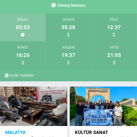
Güneş Namazı
İMSAK
GÜNEŞ
ÖĞLE
03:53
05:28
12:37
İKINDI
AKŞAM
YATSI
16:26
19:37
21:05
Aylık Vakitler
MALATYA
KÜLTÜR SANAT