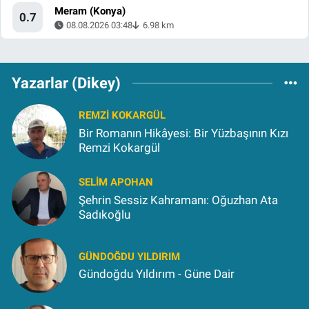
Meram (Konya)
0.7
08.08.2026 03:48
6.98 km
Yazarlar (Dikey)
REMZI KOKARGÜL
Bir Romanın Hikâyesi: Bir Yüzbaşının Kızı
Remzi Kokargül
SELIM APOHAN
Şehrin Sessiz Kahramanı: Oğuzhan Ata
Sadıkoğlu
GÜNDOĞDU YILDIRIM
Gündoğdu Yıldırım - Güne Dair