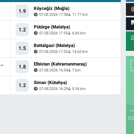
Köyceğiz (Muğla)
1.9
07.08.2026 17:58
11.77 km
Pütürge (Malatya)
1.2
07.08.2026 17:55
6.84 km
Battalgazi (Malatya)
1.5
07.08.2026 17:52
14.62 km
Dmanisi, Kvemo Kartli (Gürcistan) - [53.36 km] Akyaka (Kars)
Elbistan (Kahramanmaraş)
1.8
07.08.2026 16:54
7 km
Simav (Kütahya)
1.2
07.08.2026 16:29
9.34 km
İM
03