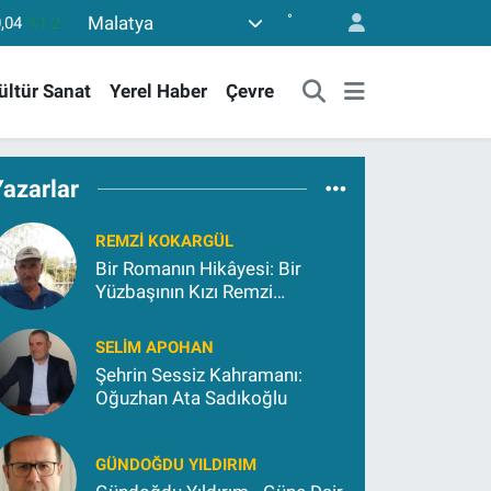
,04
%1.2
°
Malatya
06
%0.17
ültür Sanat
Yerel Haber
Çevre
52
%0.27
46
%0.35
49
%2.12
Yazarlar
773
%-19
REMZI KOKARGÜL
Bir Romanın Hikâyesi: Bir
Yüzbaşının Kızı Remzi
Kokargül
SELIM APOHAN
Şehrin Sessiz Kahramanı:
Oğuzhan Ata Sadıkoğlu
GÜNDOĞDU YILDIRIM