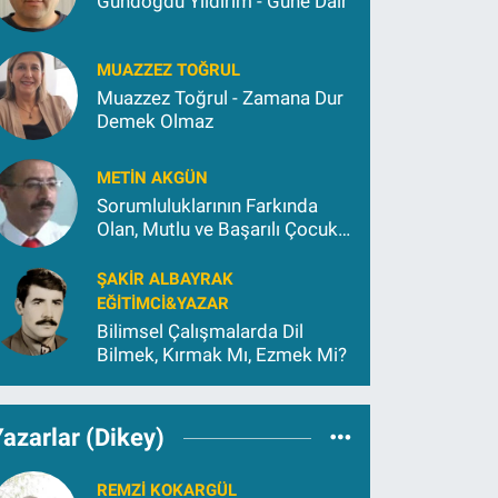
Gündoğdu Yıldırım - Güne Dair
MUAZZEZ TOĞRUL
Muazzez Toğrul - Zamana Dur
Demek Olmaz
METIN AKGÜN
Sorumluluklarının Farkında
Olan, Mutlu ve Başarılı Çocuk
Yetiştirmek İçin (2)
ŞAKIR ALBAYRAK
EĞITIMCI&YAZAR
Bilimsel Çalışmalarda Dil
Bilmek, Kırmak Mı, Ezmek Mi?
azarlar (Dikey)
REMZI KOKARGÜL