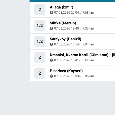
Aliağa (İzmir)
2
07.08.2026 20:04
7.68 km
Silifke (Mersin)
1.2
07.08.2026 19:40
7.33 km
Sarayköy (Denizli)
1.2
07.08.2026 18:54
7.04 km
2
07.08.2026 18:41
6.61 km
Pınarbaşı (Kayseri)
2
07.08.2026 18:33
6.85 km