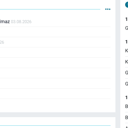
1
Olmaz
03.08.2026
G
1
26
K
K
G
G
1
B
B