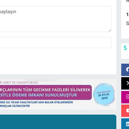
A
1
S