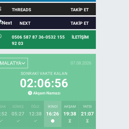
THREADS
TAKIP ET
NEXT
TAKIP ET
0506 587 87 36-0532 155
İLETIŞIM
92 03
MALATYA
07.08.2026
SONRAKI VAKTE KALAN
02:06:55
Akşam Namazı
SAK
GÜNEŞ
ÖĞLE
İKINDI
AKŞAM
YATSI
:52
05:27
12:38
16:26
19:38
21:07