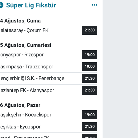
Süper Lig Fikstür
4 Ağustos, Cuma
alatasaray - Çorum FK
21:30
5 Ağustos, Cumartesi
onyaspor - Rizespor
19:00
asımpaşa - Trabzonspor
19:00
ençlerbirliği S.K. - Fenerbahçe
21:30
aziantep FK - Alanyaspor
21:30
6 Ağustos, Pazar
aşakşehir - Kocaelispor
19:00
eşiktaş - Eyüpspor
21:30