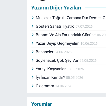
Yazarın Diğer Yazıları
Muazzez Toğrul - Zamana Dur Demek 
Gösteri Sanatı Tiyatro
07.07.2026
Babam Ve Als Farkındalık Günü
22.06.20
Yazar Deyip Geçmeyelim
10.06.2026
Bahaneler
04.06.2026
Söylenecek Çok Şey Var
25.05.2026
Yarayı Kaşıyanlar
18.05.2026
İyi İnsan Kimdir?
05.05.2026
Özlemmm
14.04.2026
Yorumlar