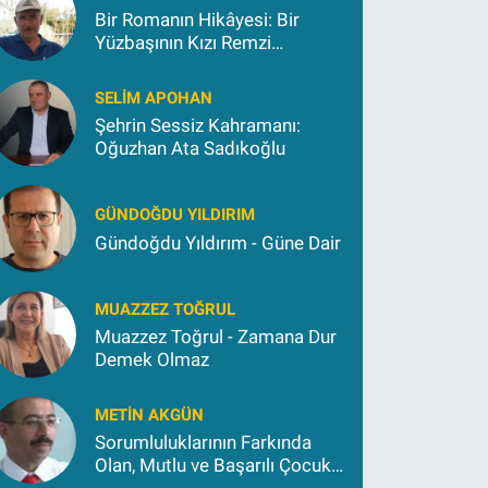
Bir Romanın Hikâyesi: Bir
Yüzbaşının Kızı Remzi
Kokargül
SELIM APOHAN
Şehrin Sessiz Kahramanı:
Oğuzhan Ata Sadıkoğlu
GÜNDOĞDU YILDIRIM
Gündoğdu Yıldırım - Güne Dair
MUAZZEZ TOĞRUL
Muazzez Toğrul - Zamana Dur
Demek Olmaz
METIN AKGÜN
Sorumluluklarının Farkında
Olan, Mutlu ve Başarılı Çocuk