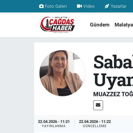
Foto Galeri
Video
Yazarlar
Nöbetçi Eczaneler
Gündem
Malatya
Hava Durumu
Saba
Malatya Namaz Vakitleri
Trafik Durumu
Uyan
Süper Lig Puan Durumu ve Fikstür
MUAZZEZ TO
Tüm Manşetler
Son Dakika Haberleri
22.04.2026 - 11:21
22.04.2026 - 11:22
YAYINLANMA
GÜNCELLEME
Haber Arşivi