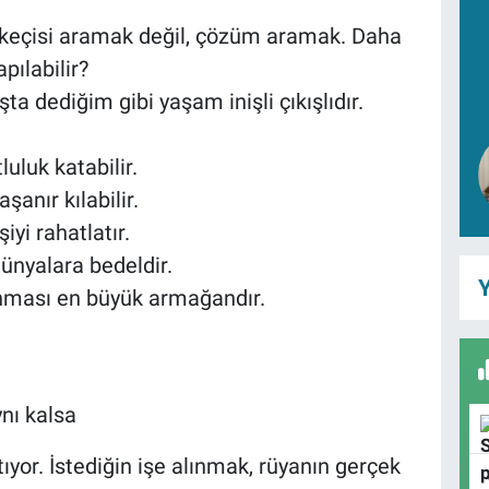
keçisi aramak değil, çözüm aramak. Daha
pılabilir?
a dediğim gibi yaşam inişli çıkışlıdır.
luk katabilir.
anır kılabilir.
iyi rahatlatır.
ünyalara bedeldir.
Y
kunması en büyük armağandır.
nı kalsa
tıyor. İstediğin işe alınmak, rüyanın gerçek