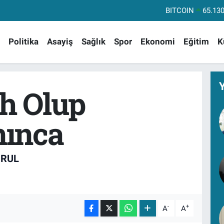
BITCOIN
65.130
DOLAR
47,71
Politika
Asayiş
Sağlık
Spor
Ekonomi
Eğitim
K
EURO
55,16
STERLİN
64,40
GRAM ALTIN
6618.
h Olup
BİST100
13.
ınca
ĞRUL
-
+
A
A