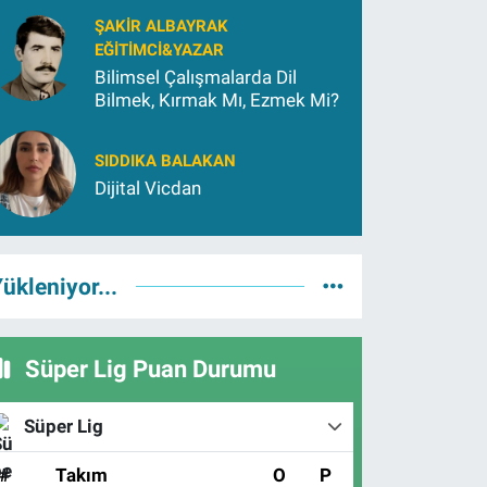
Yetiştirmek İçin (2)
ŞAKIR ALBAYRAK
EĞITIMCI&YAZAR
Bilimsel Çalışmalarda Dil
Bilmek, Kırmak Mı, Ezmek Mi?
SIDDIKA BALAKAN
Dijital Vicdan
ükleniyor...
Süper Lig Puan Durumu
Süper Lig
#
Takım
O
P