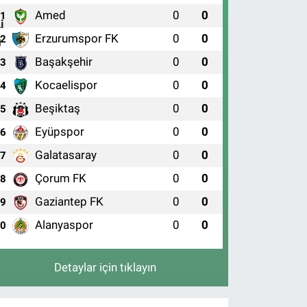
Amed
0
0
1
Erzurumspor FK
0
0
2
Başakşehir
0
0
3
Kocaelispor
0
0
4
Beşiktaş
0
0
5
Eyüpspor
0
0
6
Galatasaray
0
0
7
Çorum FK
0
0
8
Gaziantep FK
0
0
9
Alanyaspor
0
0
10
Detaylar için tıklayın