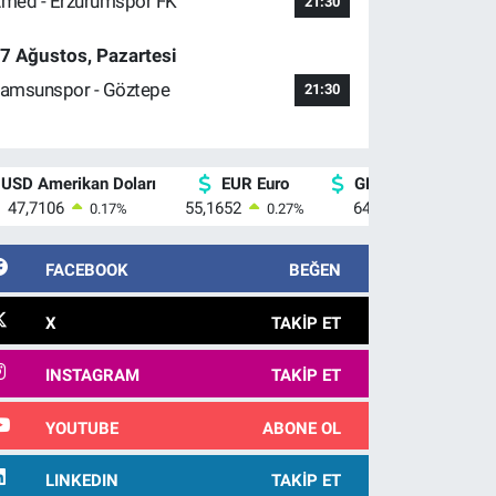
med - Erzurumspor FK
21:30
7 Ağustos, Pazartesi
amsunspor - Göztepe
21:30
USD Amerikan Doları
EUR Euro
GBP İngiliz Sterlini
47,7106
55,1652
64,4046
0.17
%
0.27
%
0.35
%
FACEBOOK
BEĞEN
X
TAKIP ET
INSTAGRAM
TAKIP ET
YOUTUBE
ABONE OL
LINKEDIN
TAKIP ET