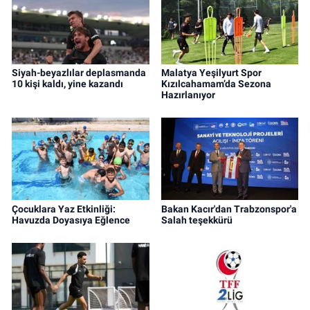
Siyah-beyazlılar deplasmanda
Malatya Yeşilyurt Spor
10 kişi kaldı, yine kazandı
Kızılcahamam’da Sezona
Hazırlanıyor
Çocuklara Yaz Etkinliği:
Bakan Kacır'dan Trabzonspor'a
Havuzda Doyasıya Eğlence
Salah teşekkürü