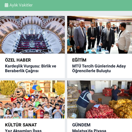
Aylık Vakitler
ÖZEL HABER
EĞITIM
Kardeşlik Vurgusu: Birlik ve
MTÜ Tercih Günlerinde Aday
Beraberlik Çağrısı
Öğrencilerle Buluştu
KÜLTÜR SANAT
GÜNDEM
Yaz Akşamları İlyas
Malatya’da Piyasa