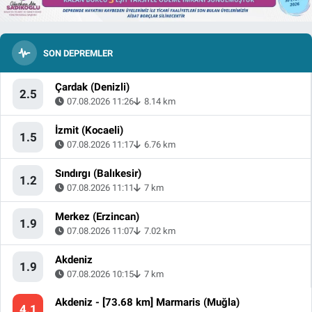
SON DEPREMLER
Çardak (Denizli)
2.5
07.08.2026 11:26
8.14 km
İzmit (Kocaeli)
1.5
07.08.2026 11:17
6.76 km
Sındırgı (Balıkesir)
1.2
07.08.2026 11:11
7 km
Merkez (Erzincan)
1.9
07.08.2026 11:07
7.02 km
Akdeniz
1.9
07.08.2026 10:15
7 km
Akdeniz - [73.68 km] Marmaris (Muğla)
4.1