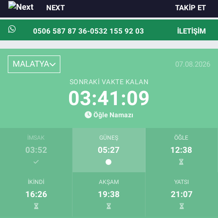
NEXT
TAKIP ET
0506 587 87 36-0532 155 92 03
İLETIŞIM
MALATYA
07.08.2026
SONRAKI VAKTE KALAN
03:41:07
Öğle Namazı
İMSAK
GÜNEŞ
ÖĞLE
03:52
05:27
12:38
İKINDI
AKŞAM
YATSI
16:26
19:38
21:07