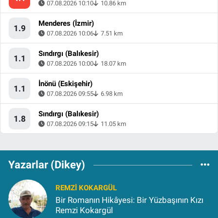
07.08.2026 10:10
10.86 km
Menderes (İzmir)
1.9
07.08.2026 10:06
7.51 km
Sındırgı (Balıkesir)
1.1
07.08.2026 10:00
18.07 km
İnönü (Eskişehir)
1.1
07.08.2026 09:55
6.98 km
Sındırgı (Balıkesir)
1.8
07.08.2026 09:15
11.05 km
Yazarlar (Dikey)
REMZI KOKARGÜL
Bir Romanın Hikâyesi: Bir Yüzbaşının Kızı
Remzi Kokargül