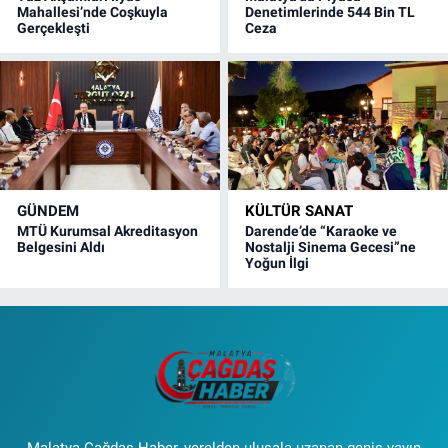
Mahallesi’nde Coşkuyla
Denetimlerinde 544 Bin TL
Gerçekleşti
Ceza
GÜNDEM
KÜLTÜR SANAT
MTÜ Kurumsal Akreditasyon
Darende’de “Karaoke ve
Belgesini Aldı
Nostalji Sinema Gecesi”ne
Yoğun İlgi
Malatya Çağdaş Haber, yerelden ulusala uzanan geniş yayın