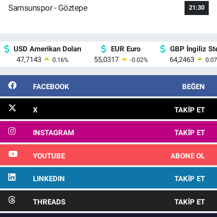
Samsunspor - Göztepe
21:30
USD Amerikan Doları
EUR Euro
GBP İngiliz Ste
47,7143
55,0317
64,2463
0.16
%
-0.02
%
0.07
FACEBOOK
BEĞEN
X
TAKIP ET
INSTAGRAM
TAKIP ET
YOUTUBE
ABONE OL
LINKEDIN
TAKIP ET
THREADS
TAKIP ET