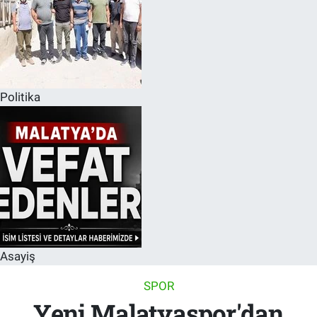
Politika
Asayiş
SPOR
Yeni Malatyaspor'dan