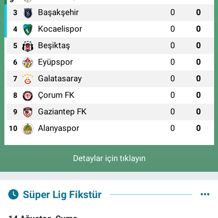
Başakşehir
0
0
3
Kocaelispor
0
0
4
Beşiktaş
0
0
5
Eyüpspor
0
0
6
Galatasaray
0
0
7
Çorum FK
0
0
8
Gaziantep FK
0
0
9
Alanyaspor
0
0
10
Detaylar için tıklayın
Süper Lig Fikstür