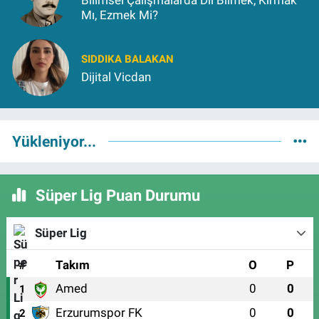
Bilimsel Çalışmalarda Dil Bilmek, Kırmak
Mı, Ezmek Mi?
SIDDIKA BALAKAN
Dijital Vicdan
Yükleniyor...
Süper Lig Puan Durumu
Süper Lig
#
Takım
O
P
Amed
0
0
1
Erzurumspor FK
0
0
2