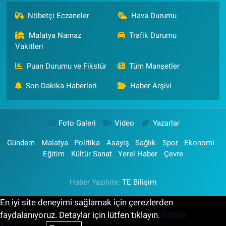
Nöbetçi Eczaneler
Hava Durumu
Malatya Namaz
Trafik Durumu
Vakitleri
Puan Durumu ve Fikstür
Tüm Manşetler
Son Dakika Haberleri
Haber Arşivi
Foto Galeri
Video
Yazarlar
Gündem
Malatya
Politika
Asayiş
Sağlık
Spor
Ekonomi
Eğitim
Kültür Sanat
Yerel Haber
Çevre
Haber Yazılımı:
TE Bilişim
En iyi site deneyimi sağlamak için çerezlerden
faydalanıyoruz. Detaylar için lütfen tıklayın.
Gizlilik