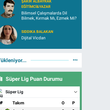
ŞAKIR ALBAYRAK
EĞITIMCI&YAZAR
Bilimsel Çalışmalarda Dil
Bilmek, Kırmak Mı, Ezmek Mi?
SIDDIKA BALAKAN
Dijital Vicdan
ükleniyor...
Süper Lig Puan Durumu
Süper Lig
#
Takım
O
P