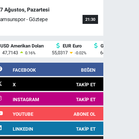
7 Ağustos, Pazartesi
amsunspor - Göztepe
21:30
USD Amerikan Doları
EUR Euro
GBP İngiliz Sterlin
47,7143
55,0317
64,2463
0.16
%
-0.02
%
0.07
%
FACEBOOK
BEĞEN
X
TAKIP ET
INSTAGRAM
TAKIP ET
YOUTUBE
ABONE OL
LINKEDIN
TAKIP ET