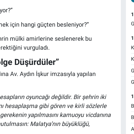
yor?”
1
G
rmek için hangi güçten besleniyor?”
in mülki amirlerine seslenerek bu
1
ektiğini vurguladı.
K
K
ölge Düşürdüler”
G
na Av. Aydın İşkur imzasıyla yapılan
G
hesapların oyuncağı değildir. Bir şehrin iki
1
 hesaplaşma gibi gören ve kirli sözlerle
B
in gerekenin yapılmasını kamuoyu vicdanına
B
nutulmasın: Malatya’nın büyüklüğü,
A