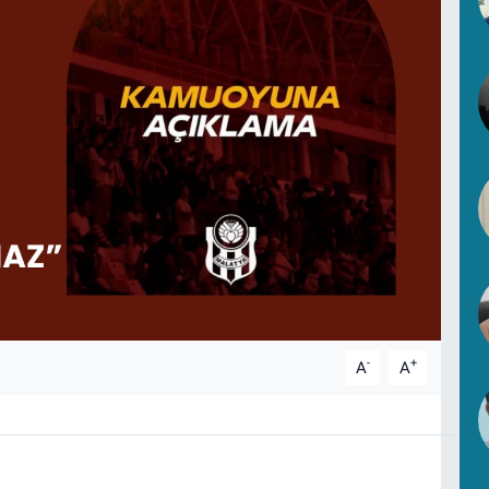
-
+
A
A