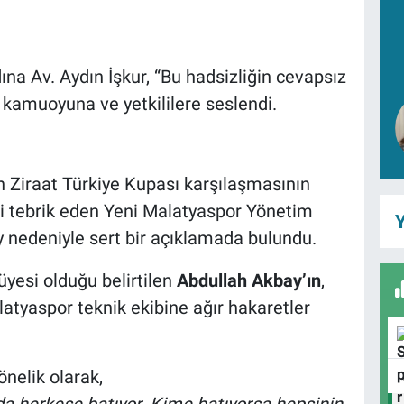
na Av. Aydın İşkur, “Bu hadsizliğin cevapsız
kamuoyuna ve yetkililere seslendi.
Ziraat Türkiye Kupası karşılaşmasının
ni tebrik eden Yeni Malatyaspor Yönetim
Y
y nedeniyle sert bir açıklamada bulundu.
üyesi olduğu belirtilen
Abdullah Akbay’ın
,
tyaspor teknik ekibine ağır hakaretler
nelik olarak,
da herkese batıyor. Kime batıyorsa hepsinin