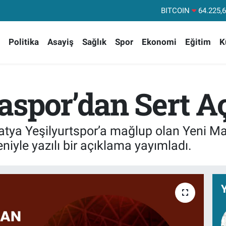
DOLAR
47,71
EURO
55,03
Politika
Asayiş
Sağlık
Spor
Ekonomi
Eğitim
K
STERLİN
64,24
GRAM ALTIN
6510.
BİST100
13
aspor’dan Sert A
BITCOIN
64.225,
atya Yeşilyurtspor’a mağlup olan Yeni M
niyle yazılı bir açıklama yayımladı.
Y