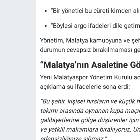
“Bir yönetici bu cüreti kimden alı
“Böylesi argo ifadeleri dile geti
Yönetim, Malatya kamuoyuna ve şehr
durumun cevapsız bırakılmaması ger
“Malatya’nın Asaletine G
Yeni Malatyaspor Yönetim Kurulu adı
açıklama şu ifadelerle sona erdi:
“Bu şehir, kişisel hırsların ve küçük 
takımı arasında oynanan kupa maçını
galibiyetlerine gölge düşürenler iç
ve yetkili makamlara bırakıyoruz. U
edepsizliğinize sığmaz.”