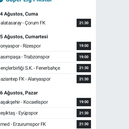
4 Ağustos, Cuma
alatasaray - Çorum FK
21:30
5 Ağustos, Cumartesi
onyaspor - Rizespor
19:00
asımpaşa - Trabzonspor
19:00
ençlerbirliği S.K. - Fenerbahçe
21:30
aziantep FK - Alanyaspor
21:30
6 Ağustos, Pazar
aşakşehir - Kocaelispor
19:00
eşiktaş - Eyüpspor
21:30
med - Erzurumspor FK
21:30