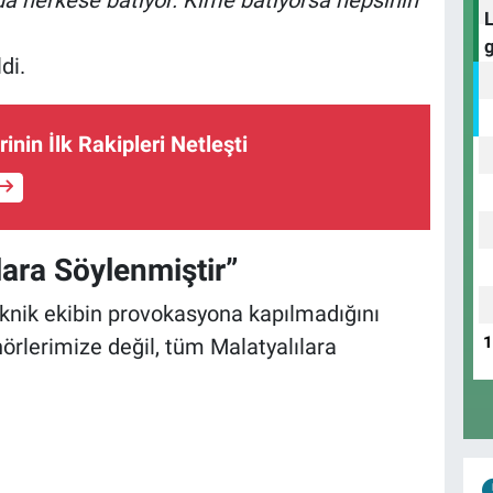
di.
inin İlk Rakipleri Netleşti
ara Söylenmiştir”
eknik ekibin provokasyona kapılmadığını
nörlerimize değil, tüm Malatyalılara