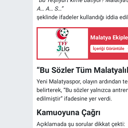
A… A… S…”
şeklinde ifadeler kullandığı iddia edil
Malatya Ekipler
İçeriği Görüntüle
“Bu Sözler Tüm Malatyalıl
Yeni Malatyaspor, olayın ardından t
belirterek, “Bu sözler yalnızca antre
edilmiştir” ifadesine yer verdi.
Kamuoyuna Çağrı
Açıklamada şu sorular dikkat çekti: