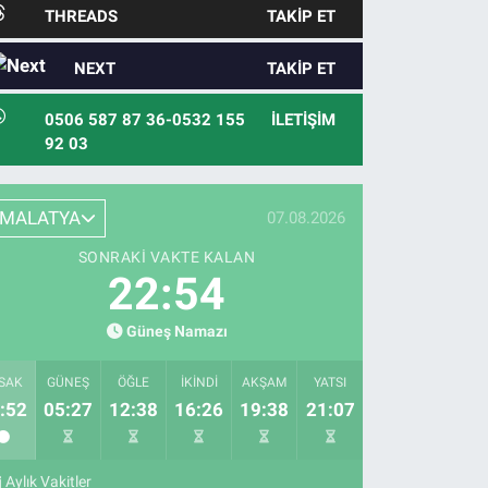
THREADS
TAKIP ET
NEXT
TAKIP ET
0506 587 87 36-0532 155
İLETIŞIM
92 03
MALATYA
07.08.2026
SONRAKI VAKTE KALAN
22:53
Güneş Namazı
SAK
GÜNEŞ
ÖĞLE
İKINDI
AKŞAM
YATSI
:52
05:27
12:38
16:26
19:38
21:07
Aylık Vakitler