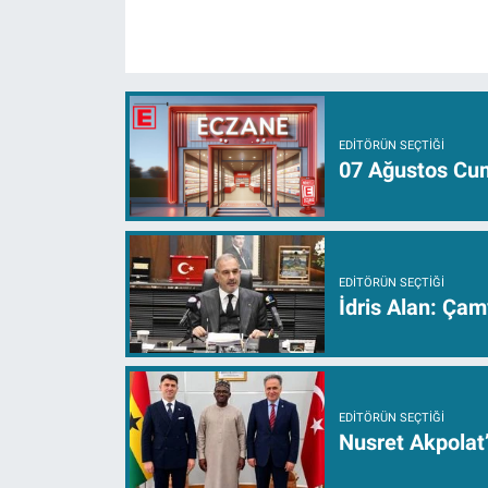
EDITÖRÜN SEÇTIĞI
07 Ağustos Cum
EDITÖRÜN SEÇTIĞI
İdris Alan: Çam
EDITÖRÜN SEÇTIĞI
Nusret Akpolat