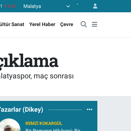
°
Malatya
43
%0.16
17
%-0.02
ültür Sanat
Yerel Haber
Çevre
63
%0.07
40
%0.45
.799
%70
çıklama
61
%-0.63
alatyaspor, maç sonrası
azarlar (Dikey)
REMZI KOKARGÜL
Bir Romanın Hikâyesi: Bir