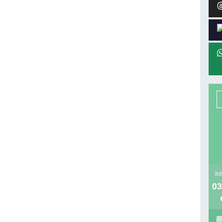
İM
03