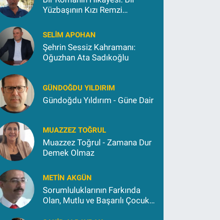
Yüzbaşının Kızı Remzi
Kokargül
SELIM APOHAN
Şehrin Sessiz Kahramanı:
Oğuzhan Ata Sadıkoğlu
GÜNDOĞDU YILDIRIM
Gündoğdu Yıldırım - Güne Dair
MUAZZEZ TOĞRUL
Muazzez Toğrul - Zamana Dur
Demek Olmaz
METIN AKGÜN
Sorumluluklarının Farkında
Olan, Mutlu ve Başarılı Çocuk
Yetiştirmek İçin (2)