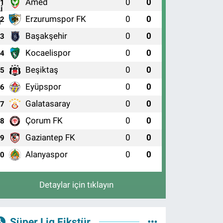
Amed
0
0
1
Erzurumspor FK
0
0
2
Başakşehir
0
0
3
Kocaelispor
0
0
4
Beşiktaş
0
0
5
Eyüpspor
0
0
6
Galatasaray
0
0
7
Çorum FK
0
0
8
Gaziantep FK
0
0
9
Alanyaspor
0
0
10
Detaylar için tıklayın
Süper Lig Fikstür