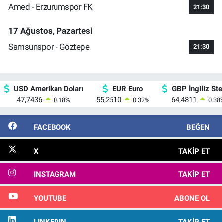
Amed - Erzurumspor FK
21:30
17 Ağustos, Pazartesi
Samsunspor - Göztepe
21:30
USD Amerikan Doları
EUR Euro
GBP İngiliz Ster
47,7436
55,2510
64,4811
0.18
%
0.32
%
0.38
FACEBOOK
BEĞEN
X
TAKIP ET
INSTAGRAM
TAKIP ET
YOUTUBE
ABONE OL
LINKEDIN
TAKIP ET