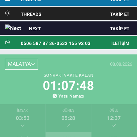
THREADS
TAKIP ET
NEXT
TAKIP ET
0506 587 87 36-0532 155 92 03
İLETIŞIM
MALATYA
08.08.2026
SONRAKI VAKTE KALAN
01:07:47
Yatsı Namazı
İMSAK
GÜNEŞ
ÖĞLE
03:53
05:28
12:37