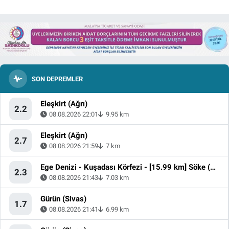
SON DEPREMLER
Eleşkirt (Ağrı)
2.2
08.08.2026 22:01
9.95 km
Eleşkirt (Ağrı)
2.7
08.08.2026 21:59
7 km
Ege Denizi - Kuşadası Körfezi - [15.99 km] Söke (Aydın)
2.3
08.08.2026 21:43
7.03 km
Gürün (Sivas)
1.7
08.08.2026 21:41
6.99 km