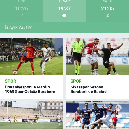
İKINDI
AKŞAM
YATSI
16:26
19:37
21:05
Aylık Vakitler
SPOR
SPOR
Ümraniyespor ile Mardin
Sivasspor Sezona
1969 Spor Golsüz Berabere
Beraberlikle Başladı