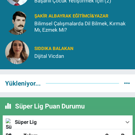
Başarılı Çocuk Yetiştirmek İçin (2)
ŞAKIR ALBAYRAK EĞITIMCI&YAZAR
Bilimsel Çalışmalarda Dil Bilmek, Kırmak
Mı, Ezmek Mi?
SIDDIKA BALAKAN
Dijital Vicdan
Yükleniyor...
Süper Lig Puan Durumu
Süper Lig