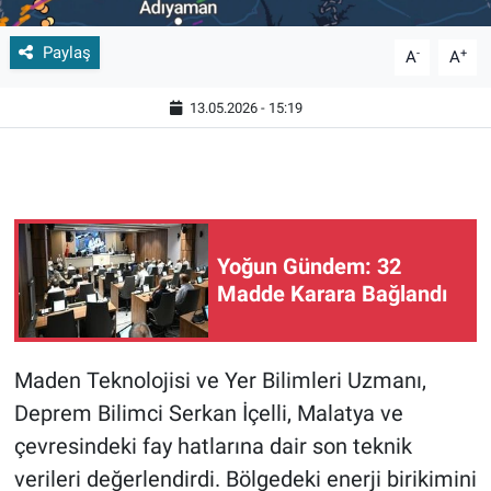
Paylaş
-
+
A
A
13.05.2026 - 15:19
Yoğun Gündem: 32
Madde Karara Bağlandı
Maden Teknolojisi ve Yer Bilimleri Uzmanı,
Deprem Bilimci Serkan İçelli, Malatya ve
çevresindeki fay hatlarına dair son teknik
verileri değerlendirdi. Bölgedeki enerji birikimini