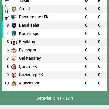
#
Takım
O
P
Amed
0
0
1
Erzurumspor FK
0
0
2
Başakşehir
0
0
3
Kocaelispor
0
0
4
Beşiktaş
0
0
5
Eyüpspor
0
0
6
Galatasaray
0
0
7
Çorum FK
0
0
8
Gaziantep FK
0
0
9
Alanyaspor
0
0
10
Detaylar için tıklayın