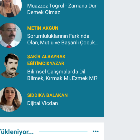
Muazzez Toğrul - Zamana Dur
Demek Olmaz
METIN AKGÜN
Sorumluluklarının Farkında
Olan, Mutlu ve Başarılı Çocuk
Yetiştirmek İçin (2)
ŞAKIR ALBAYRAK
EĞITIMCI&YAZAR
Bilimsel Çalışmalarda Dil
Bilmek, Kırmak Mı, Ezmek Mi?
SIDDIKA BALAKAN
Dijital Vicdan
ükleniyor...