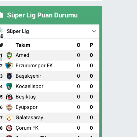
Süper Lig Puan Durumu
Süper Lig
#
Takım
O
P
Amed
0
0
1
Erzurumspor FK
0
0
2
Başakşehir
0
0
3
Kocaelispor
0
0
4
Beşiktaş
0
0
5
Eyüpspor
0
0
6
Galatasaray
0
0
7
Çorum FK
0
0
8