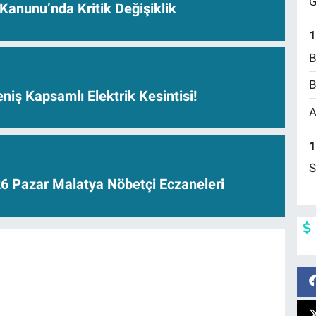
G
anunu’nda Kritik Değişiklik
1
B
B
niş Kapsamlı Elektrik Kesintisi!
A
1
S
6 Pazar Malatya Nöbetçi Eczaneleri