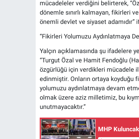
mücadeleler verdiğini belirterek, “Ö
dönemle sınırlı kalmayan, fikirleri v
önemli devlet ve siyaset adamıdır” if
“Fikirleri Yolumuzu Aydınlatmaya D
Yalçın açıklamasında şu ifadelere ye
“Turgut Özal ve Hamit Fendoğlu (Ham
özgürlüğü için verdikleri mücadele i
edinmiştir. Onların ortaya koyduğu fi
yolumuzu aydınlatmaya devam etmek
olmak üzere aziz milletimiz, bu kıyme
unutmayacaktır.”
MHP Kuluncak’t