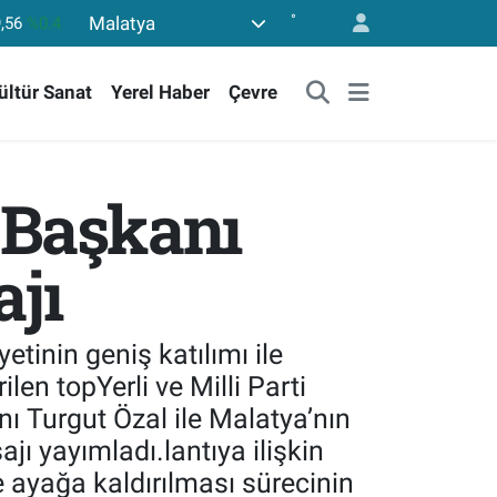
°
Malatya
39
%0.01
23
%-0.06
ültür Sanat
Yerel Haber
Çevre
29
%-0.02
02
%0.05
779
%-14
l Başkanı
,56
%0.4
jı
tinin geniş katılımı ile
len topYerli ve Milli Parti
ı Turgut Özal ile Malatya’nın
 yayımladı.lantıya ilişkin
 ayağa kaldırılması sürecinin