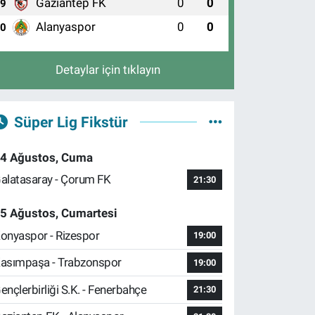
Gaziantep FK
0
0
9
Alanyaspor
0
0
10
Detaylar için tıklayın
Süper Lig Fikstür
4 Ağustos, Cuma
alatasaray - Çorum FK
21:30
5 Ağustos, Cumartesi
onyaspor - Rizespor
19:00
asımpaşa - Trabzonspor
19:00
ençlerbirliği S.K. - Fenerbahçe
21:30