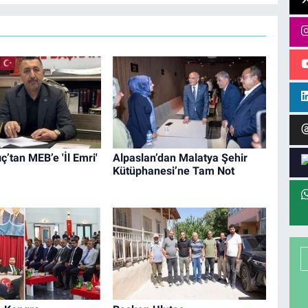
ç’tan MEB’e 'İl Emri'
Alpaslan’dan Malatya Şehir
Kütüphanesi’ne Tam Not