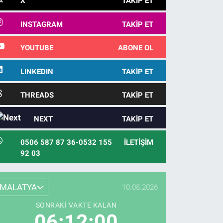
X
TAKIP ET
INSTAGRAM
TAKIP ET
YOUTUBE
ABONE OL
LINKEDIN
TAKIP ET
THREADS
TAKIP ET
NEXT
TAKIP ET
0506 587 87 36-0532 155
İLETIŞIM
92 03
MALATYA
10.08.2026
SONRAKI VAKTE KALAN
06:11:59