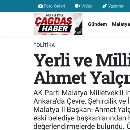
Foto Galeri
Video
Yazarlar
Nöbetçi Eczaneler
Gündem
Malatya
Hava Durumu
POLITIKA
Yerli ve Mill
Malatya Namaz Vakitleri
Trafik Durumu
Ahmet Yalçı
Süper Lig Puan Durumu ve Fikstür
AK Parti Malatya Milletvekili 
Tüm Manşetler
Ankara'da Çevre, Şehircilik ve İ
Malatya İl Başkanı Ahmet Yalç
Son Dakika Haberleri
eski belediye başkanlarından 
değerlendirmelerde bulundu. Ö
Haber Arşivi