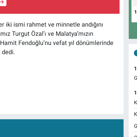
r iki ismi rahmet ve minnetle andığını
ız Turgut Özal’ı ve Malatya’mızın
Hamit Fendoğlu’nu vefat yıl dönümlerinde
 dedi.
1
G
1
K
K
G