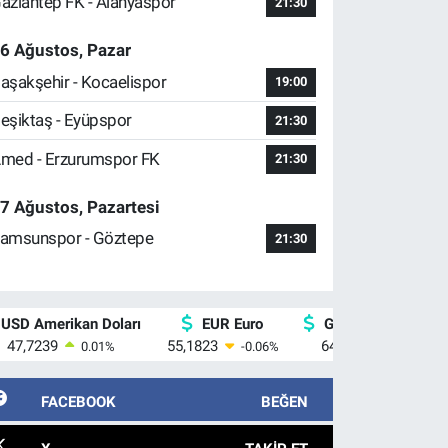
aziantep FK - Alanyaspor
21:30
6 Ağustos, Pazar
aşakşehir - Kocaelispor
19:00
eşiktaş - Eyüpspor
21:30
med - Erzurumspor FK
21:30
7 Ağustos, Pazartesi
amsunspor - Göztepe
21:30
USD Amerikan Doları
EUR Euro
GBP İngiliz Sterlin
47,7239
55,1823
64,4329
0.01
%
-0.06
%
-0.02
%
FACEBOOK
BEĞEN