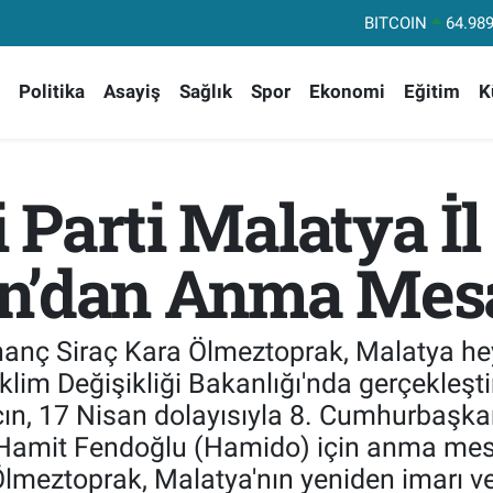
DOLAR
47,72
EURO
55,18
Politika
Asayiş
Sağlık
Spor
Ekonomi
Eğitim
K
STERLİN
64,43
GRAM ALTIN
6664.
BİST100
13.
i Parti Malatya İ
BITCOIN
64.989
n’dan Anma Mesa
İnanç Siraç Kara Ölmeztoprak, Malatya heye
klim Değişikliği Bakanlığı'nda gerçekleştiri
ın, 17 Nisan dolayısıyla 8. Cumhurbaşkan
Hamit Fendoğlu (Hamido) için anma mesajı
lmeztoprak, Malatya'nın yeniden imarı ve