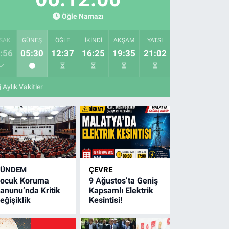
Öğle Namazı
SAK
GÜNEŞ
ÖĞLE
İKINDI
AKŞAM
YATSI
:56
05:30
12:37
16:25
19:35
21:02
Aylık Vakitler
GÜNDEM
ÇEVRE
ocuk Koruma
9 Ağustos’ta Geniş
anunu’nda Kritik
Kapsamlı Elektrik
eğişiklik
Kesintisi!