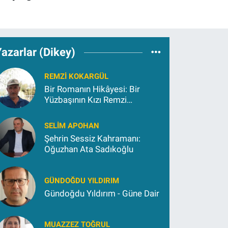
azarlar (Dikey)
REMZI KOKARGÜL
Bir Romanın Hikâyesi: Bir
Yüzbaşının Kızı Remzi
Kokargül
SELIM APOHAN
Şehrin Sessiz Kahramanı:
Oğuzhan Ata Sadıkoğlu
GÜNDOĞDU YILDIRIM
Gündoğdu Yıldırım - Güne Dair
MUAZZEZ TOĞRUL