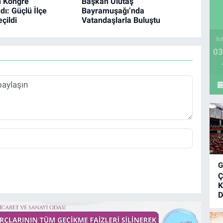
n Kongre
Başkan Ulutaş
ı: Güçlü İlçe
Bayramuşağı’nda
çildi
Vatandaşlarla Buluştu
İM
03
Ç
K
D