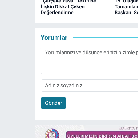
“Çerçeve Yasa” Teklifine
15. Olağa
İlişkin Dikkat Çeken
Tamamland
Değerlendirme
Başkanı Se
Yorumlar
Gönder