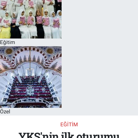
Eğitim
Özel
EĞITIM
YKS'nin ilk oturumu