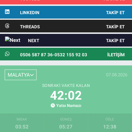
LINKEDIN
TAKIP ET
THREADS
TAKIP ET
NEXT
TAKIP ET
0506 587 87 36-0532 155 92 03
İLETIŞIM
MALATYA
07.08.2026
SONRAKI VAKTE KALAN
42:01
Yatsı Namazı
İMSAK
GÜNEŞ
ÖĞLE
03:52
05:27
12:38