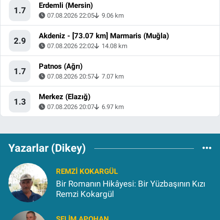
Erdemli (Mersin)
1.7
07.08.2026 22:05
9.06 km
Akdeniz - [73.07 km] Marmaris (Muğla)
2.9
07.08.2026 22:02
14.08 km
Patnos (Ağrı)
1.7
07.08.2026 20:57
7.07 km
Merkez (Elazığ)
1.3
07.08.2026 20:07
6.97 km
Yazarlar (Dikey)
REMZI KOKARGÜL
Bir Romanın Hikâyesi: Bir Yüzbaşının Kızı
Remzi Kokargül
SELIM APOHAN