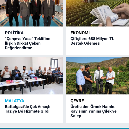
POLITIKA
EKONOMI
“Çerçeve Yasa” Teklifine
Çiftçilere 688 Milyon TL
İlişkin Dikkat Çeken
Destek Ödemesi
Değerlendirme
MALATYA
ÇEVRE
Battalgazi’de Çok Amaçlı
Üreticiden Örnek Hamle:
Taziye Evi Hizmete Girdi
Kayısının Yanına Çilek ve
Salep