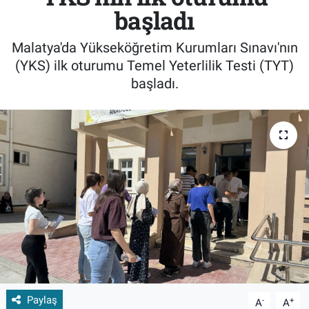
başladı
Malatya'da Yükseköğretim Kurumları Sınavı'nın
(YKS) ilk oturumu Temel Yeterlilik Testi (TYT)
başladı.
Paylaş
-
+
A
A