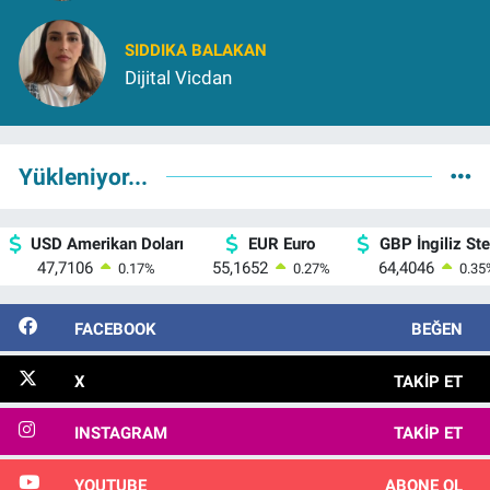
SIDDIKA BALAKAN
Dijital Vicdan
Yükleniyor...
USD Amerikan Doları
EUR Euro
GBP İngiliz Ster
47,7106
55,1652
64,4046
0.17
%
0.27
%
0.35
FACEBOOK
BEĞEN
X
TAKIP ET
INSTAGRAM
TAKIP ET
YOUTUBE
ABONE OL