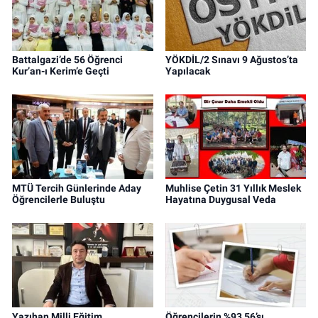
Battalgazi’de 56 Öğrenci
YÖKDİL/2 Sınavı 9 Ağustos’ta
Kur’an-ı Kerim’e Geçti
Yapılacak
MTÜ Tercih Günlerinde Aday
Muhlise Çetin 31 Yıllık Meslek
Öğrencilerle Buluştu
Hayatına Duygusal Veda
Yazıhan Milli Eğitim
Öğrencilerin %93,56’sı