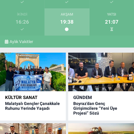
İKINDI
AKŞAM
YATSI
16:26
19:38
21:07
Aylık Vakitler
KÜLTÜR SANAT
GÜNDEM
Malatyalı Gençler Çanakkale
Boyraz’dan Genç
Ruhunu Yerinde Yaşadı
Girişimcilere “Yeni Üye
Projesi” Sözü