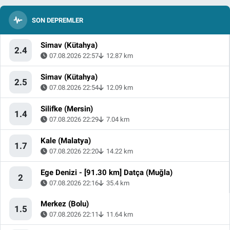
SON DEPREMLER
Simav (Kütahya)
2.4
07.08.2026 22:57
12.87 km
Simav (Kütahya)
2.5
07.08.2026 22:54
12.09 km
Silifke (Mersin)
1.4
07.08.2026 22:29
7.04 km
Kale (Malatya)
1.7
07.08.2026 22:20
14.22 km
Ege Denizi - [91.30 km] Datça (Muğla)
2
07.08.2026 22:16
35.4 km
Merkez (Bolu)
1.5
07.08.2026 22:11
11.64 km