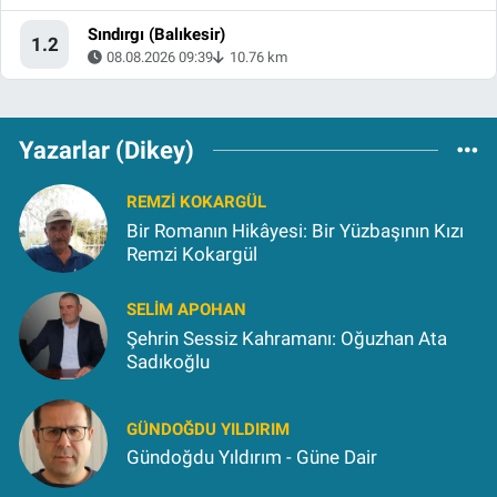
Sındırgı (Balıkesir)
1.2
08.08.2026 09:39
10.76 km
Yazarlar (Dikey)
REMZI KOKARGÜL
Bir Romanın Hikâyesi: Bir Yüzbaşının Kızı
Remzi Kokargül
SELIM APOHAN
Şehrin Sessiz Kahramanı: Oğuzhan Ata
Sadıkoğlu
GÜNDOĞDU YILDIRIM
Gündoğdu Yıldırım - Güne Dair