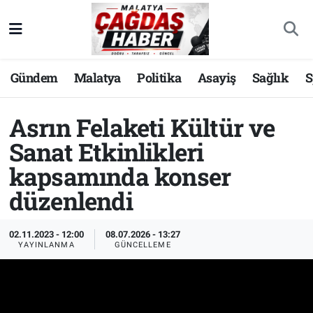
Nöbetçi Eczaneler
Gündem
Malatya
Politika
Asayiş
Sağlık
S
Hava Durumu
Asrın Felaketi Kültür ve
Malatya Namaz Vakitleri
Sanat Etkinlikleri
Trafik Durumu
kapsamında konser
düzenlendi
Süper Lig Puan Durumu ve Fikstür
Tüm Manşetler
02.11.2023 - 12:00
08.07.2026 - 13:27
YAYINLANMA
GÜNCELLEME
Son Dakika Haberleri
Haber Arşivi