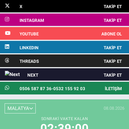
X
TAKIP ET
INSTAGRAM
TAKIP ET
YOUTUBE
ABONE OL
LINKEDIN
TAKIP ET
THREADS
TAKIP ET
NEXT
TAKIP ET
0506 587 87 36-0532 155 92 03
İLETIŞIM
MALATYA
08.08.2026
SONRAKI VAKTE KALAN
02:38:59