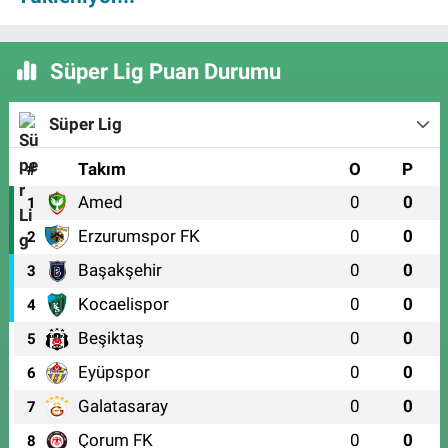
Süper Lig Puan Durumu
Süper Lig
#
Takım
O
P
Amed
0
0
1
Erzurumspor FK
0
0
2
Başakşehir
0
0
3
Kocaelispor
0
0
4
Beşiktaş
0
0
5
Eyüpspor
0
0
6
Galatasaray
0
0
7
Çorum FK
0
0
8