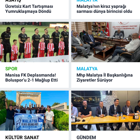
ASAYIŞ
MALATYA
Ücretsiz Kart Tartışması
Malatya'nın kiraz yaprağı
Yumruklaşmaya Döndü
sarması dünya birincisi oldu
SPOR
MALATYA
Manisa FK Deplasmanda!
Mhp Malatya İl Başkanlığına
Boluspor’u 2-1 Mağlup Etti
Ziyaretler Sürüyor
KÜLTÜR SANAT
GÜNDEM