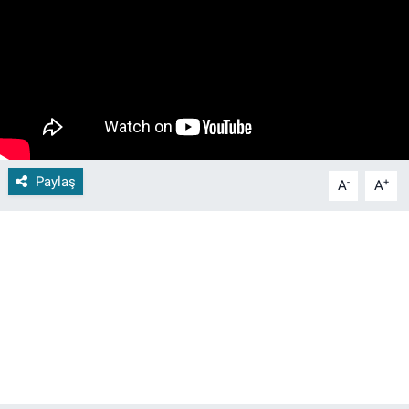
Paylaş
-
+
A
A