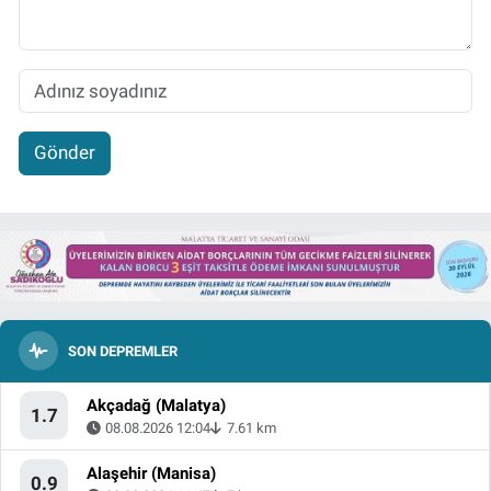
Gönder
SON DEPREMLER
Akçadağ (Malatya)
1.7
08.08.2026 12:04
7.61 km
Alaşehir (Manisa)
0.9