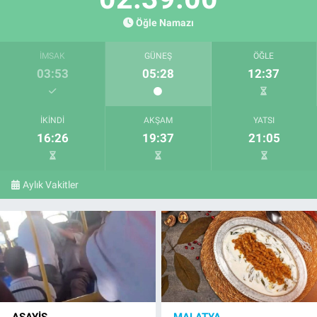
Öğle Namazı
İMSAK
GÜNEŞ
ÖĞLE
03:53
05:28
12:37
İKINDI
AKŞAM
YATSI
16:26
19:37
21:05
Aylık Vakitler