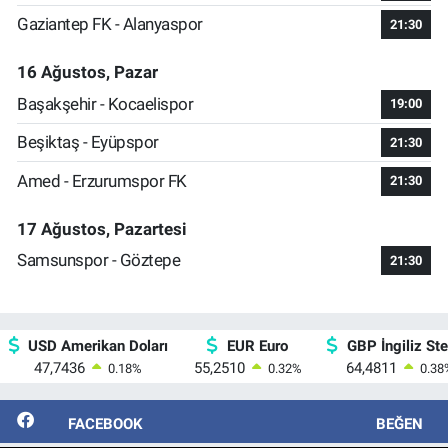
Gaziantep FK - Alanyaspor
21:30
16 Ağustos, Pazar
Başakşehir - Kocaelispor
19:00
Beşiktaş - Eyüpspor
21:30
Amed - Erzurumspor FK
21:30
17 Ağustos, Pazartesi
Samsunspor - Göztepe
21:30
USD Amerikan Doları
EUR Euro
GBP İngiliz Ster
47,7436
55,2510
64,4811
0.18
%
0.32
%
0.38
FACEBOOK
BEĞEN