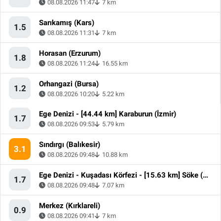
08.08.2026 11:47
7 km
Sarıkamış (Kars)
1.5
08.08.2026 11:31
7 km
Horasan (Erzurum)
1.8
08.08.2026 11:24
16.55 km
Orhangazi (Bursa)
1.2
08.08.2026 10:20
5.22 km
Ege Denizi - [44.44 km] Karaburun (İzmir)
1.7
08.08.2026 09:53
5.79 km
Sındırgı (Balıkesir)
3.1
08.08.2026 09:48
10.88 km
Ege Denizi - Kuşadası Körfezi - [15.63 km] Söke (Aydın)
1.7
08.08.2026 09:48
7.07 km
Merkez (Kırklareli)
0.9
08.08.2026 09:41
7 km