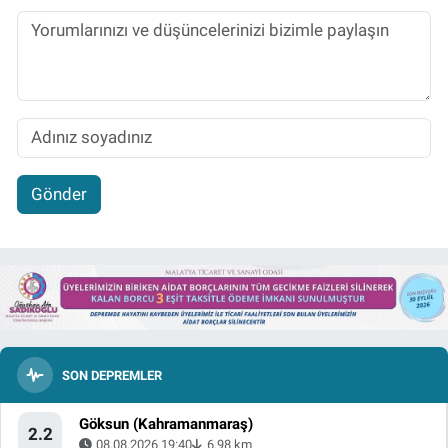
Gönder
SON DEPREMLER
Göksun (Kahramanmaraş)
2.2
08.08.2026 19:40
6.98 km