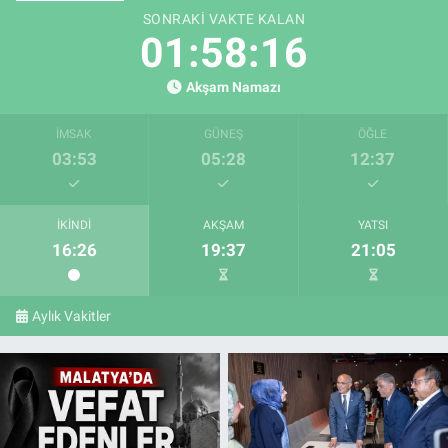
SONRAKI VAKTE KALAN
01:58:14
Akşam Namazı
İMSAK
GÜNEŞ
ÖĞLE
03:53
05:28
12:37
İKINDI
AKŞAM
YATSI
16:26
19:37
21:05
Aylık Vakitler