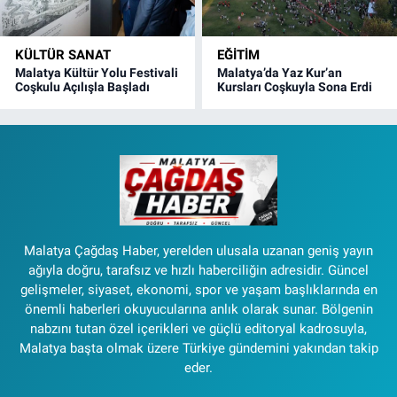
KÜLTÜR SANAT
EĞITIM
Malatya Kültür Yolu Festivali
Malatya’da Yaz Kur’an
Coşkulu Açılışla Başladı
Kursları Coşkuyla Sona Erdi
Malatya Çağdaş Haber, yerelden ulusala uzanan geniş yayın
ağıyla doğru, tarafsız ve hızlı haberciliğin adresidir. Güncel
gelişmeler, siyaset, ekonomi, spor ve yaşam başlıklarında en
önemli haberleri okuyucularına anlık olarak sunar. Bölgenin
nabzını tutan özel içerikleri ve güçlü editoryal kadrosuyla,
Malatya başta olmak üzere Türkiye gündemini yakından takip
eder.