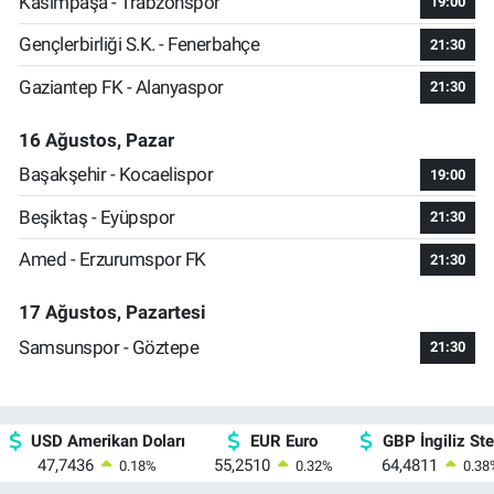
Kasımpaşa - Trabzonspor
19:00
Gençlerbirliği S.K. - Fenerbahçe
21:30
Gaziantep FK - Alanyaspor
21:30
16 Ağustos, Pazar
Başakşehir - Kocaelispor
19:00
Beşiktaş - Eyüpspor
21:30
Amed - Erzurumspor FK
21:30
17 Ağustos, Pazartesi
Samsunspor - Göztepe
21:30
USD Amerikan Doları
EUR Euro
GBP İngiliz Ster
47,7436
55,2510
64,4811
0.18
%
0.32
%
0.38