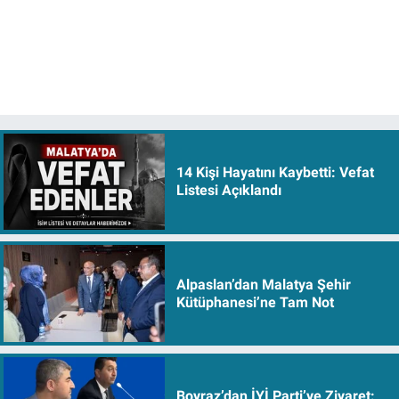
14 Kişi Hayatını Kaybetti: Vefat
Listesi Açıklandı
Alpaslan’dan Malatya Şehir
Kütüphanesi’ne Tam Not
Boyraz’dan İYİ Parti’ye Ziyaret: