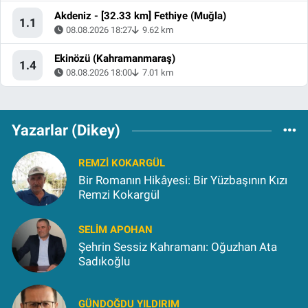
Akdeniz - [32.33 km] Fethiye (Muğla)
1.1
08.08.2026 18:27
9.62 km
Ekinözü (Kahramanmaraş)
1.4
08.08.2026 18:00
7.01 km
Yazarlar (Dikey)
REMZI KOKARGÜL
Bir Romanın Hikâyesi: Bir Yüzbaşının Kızı
Remzi Kokargül
SELIM APOHAN
Şehrin Sessiz Kahramanı: Oğuzhan Ata
Sadıkoğlu
GÜNDOĞDU YILDIRIM