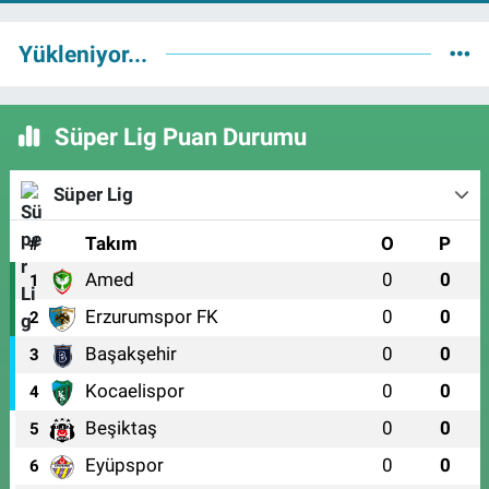
Yükleniyor...
Süper Lig Puan Durumu
Süper Lig
#
Takım
O
P
Amed
0
0
1
Erzurumspor FK
0
0
2
Başakşehir
0
0
3
Kocaelispor
0
0
4
Beşiktaş
0
0
5
Eyüpspor
0
0
6