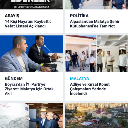
ASAYIŞ
POLITIKA
14 Kişi Hayatını Kaybetti:
Alpaslan’dan Malatya Şehir
Vefat Listesi Açıklandı
Kütüphanesi’ne Tam Not
GÜNDEM
MALATYA
Boyraz’dan İYİ Parti’ye
Adliye ve Kırsal Konut
Ziyaret: 'Malatya İçin Ortak
Çalışmaları Yerinde
Akıl'
İncelendi