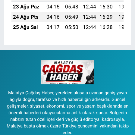
23 Ağu Paz
04:15
05:48
12:44
16:30
19:31
24 Ağu Pts
04:16
05:49
12:44
16:29
19:30
25 Ağu Sal
04:17
05:50
12:44
16:28
19:28
Malatya Çağdaş Haber, yerelden ulusala uzanan geniş yayın
ağıyla doğru, tarafsız ve hızlı haberciliğin adresidir. Güncel
gelişmeler, siyaset, ekonomi, spor ve yaşam başlıklarında en
önemli haberleri okuyucularına anlık olarak sunar. Bölgenin
nabzını tutan özel içerikleri ve güçlü editoryal kadrosuyla,
Malatya başta olmak üzere Türkiye gündemini yakından takip
eder.