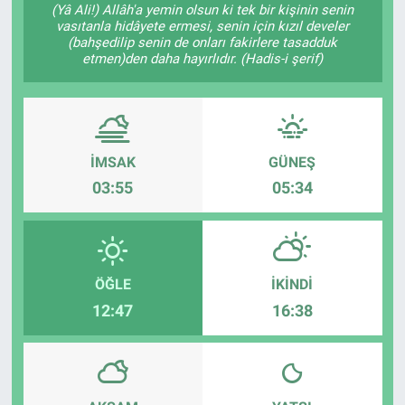
(Yâ Ali!) Allâh'a yemin olsun ki tek bir kişinin senin
vasıtanla hidâyete ermesi, senin için kızıl develer
(bahşedilip senin de onları fakirlere tasadduk
etmen)den daha hayırlıdır. (Hadis-i şerif)
İMSAK
GÜNEŞ
03:55
05:34
ÖĞLE
İKINDI
12:47
16:38