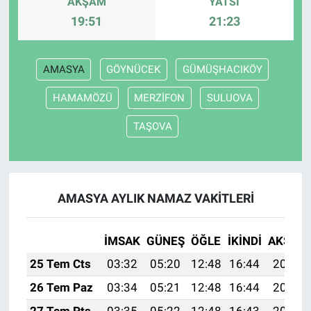
AKŞAM
YATSI
19:51
21:23
AMASYA
GÖYNÜCEK
GÜMÜŞHACIKÖY
HAMAMÖZÜ
MERZİFON
SULUOVA
TAŞOVA
AMASYA AYLIK NAMAZ VAKITLERI
İMSAK
GÜNEŞ
ÖĞLE
İKINDI
AKŞAM
25 Tem Cts
03:32
05:20
12:48
16:44
20:07
26 Tem Paz
03:34
05:21
12:48
16:44
20:06
27 Tem Pts
03:35
05:22
12:48
16:43
20:05