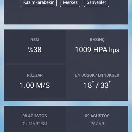
Kazımkarabekir
Merkez
Sarıveliler
NEM
BASINÇ
%38
1009 HPA
hpa
RÜZGAR
EN DÜŞÜK / EN YÜKSEK
°
°
1.00 M/S
18
/ 33
08 AĞUSTOS
09 AĞUSTOS
CUMARTESI
PAZAR