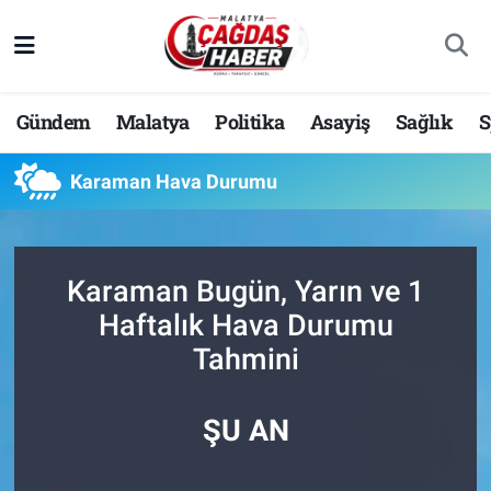
Nöbetçi Eczaneler
Gündem
Malatya
Politika
Asayiş
Sağlık
S
Hava Durumu
Karaman Hava Durumu
Malatya Namaz Vakitleri
Trafik Durumu
Karaman Bugün, Yarın ve 1
Süper Lig Puan Durumu ve Fikstür
Haftalık Hava Durumu
Tahmini
Tüm Manşetler
Son Dakika Haberleri
ŞU AN
Haber Arşivi