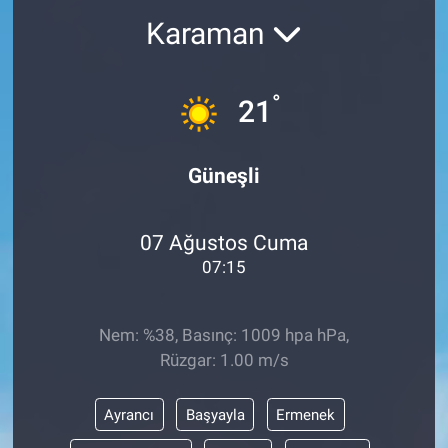
Karaman
°
21
Güneşli
07 Ağustos Cuma
07:15
Nem: %38, Basınç: 1009 hpa hPa,
Rüzgar: 1.00 m/s
Ayrancı
Başyayla
Ermenek