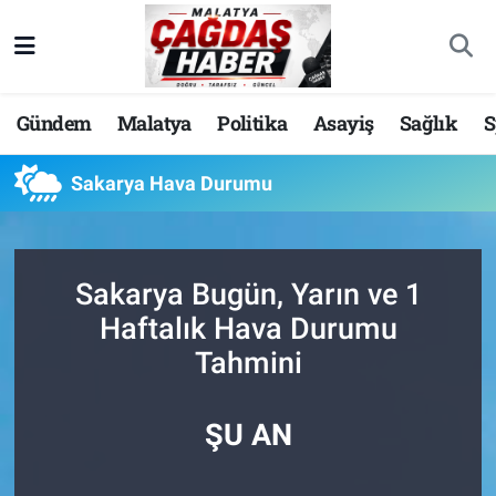
Nöbetçi Eczaneler
Gündem
Malatya
Politika
Asayiş
Sağlık
S
Hava Durumu
Sakarya Hava Durumu
Malatya Namaz Vakitleri
Trafik Durumu
Sakarya Bugün, Yarın ve 1
Süper Lig Puan Durumu ve Fikstür
Haftalık Hava Durumu
Tahmini
Tüm Manşetler
Son Dakika Haberleri
ŞU AN
Haber Arşivi