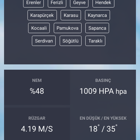
Erenler
Ferizli
Geyve
Hendek
Karapürçek
Karasu
Kaynarca
Kocaali
Pamukova
Sapanca
Serdivan
Söğütlü
Taraklı
NEM
BASINÇ
%48
1009 HPA
hpa
RÜZGAR
EN DÜŞÜK / EN YÜKSEK
°
°
4.19 M/S
18
/ 35