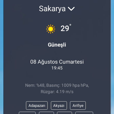
Sakarya
°
29
Güneşli
08 Ağustos Cumartesi
19:45
Nem: %48, Basınç: 1009 hpa hPa,
Rüzgar: 4.19 m/s
Adapazarı
Akyazı
Arifiye