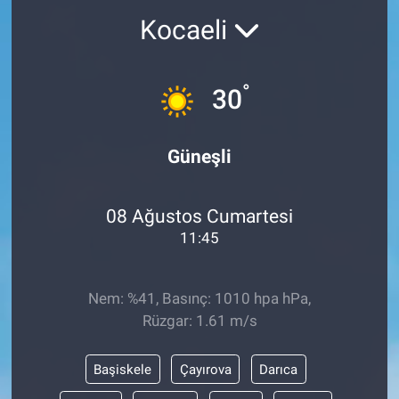
Kocaeli
°
30
Güneşli
08 Ağustos Cumartesi
11:45
Nem: %41, Basınç: 1010 hpa hPa,
Rüzgar: 1.61 m/s
Başiskele
Çayırova
Darıca