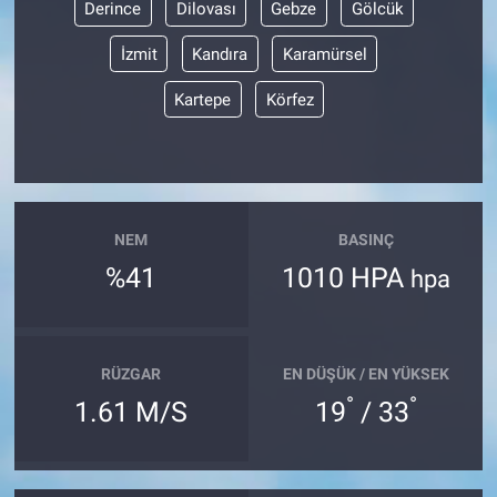
Derince
Dilovası
Gebze
Gölcük
İzmit
Kandıra
Karamürsel
Kartepe
Körfez
NEM
BASINÇ
%41
1010 HPA
hpa
RÜZGAR
EN DÜŞÜK / EN YÜKSEK
°
°
1.61 M/S
19
/ 33