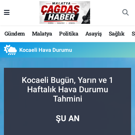
Nöbetçi Eczaneler
Gündem
Malatya
Politika
Asayiş
Sağlık
S
Hava Durumu
Kocaeli Hava Durumu
Malatya Namaz Vakitleri
Trafik Durumu
Kocaeli Bugün, Yarın ve 1
Süper Lig Puan Durumu ve Fikstür
Haftalık Hava Durumu
Tahmini
Tüm Manşetler
Son Dakika Haberleri
ŞU AN
Haber Arşivi