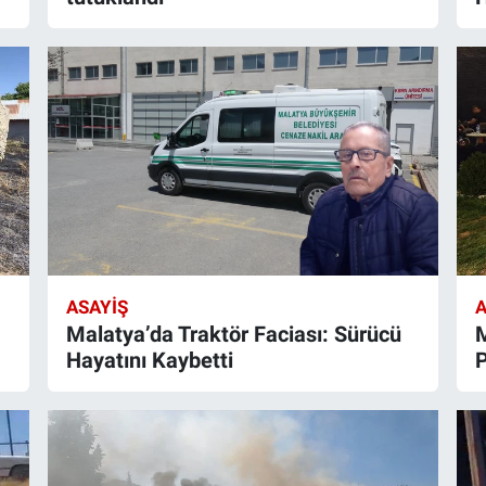
ASAYIŞ
A
Malatya’da Traktör Faciası: Sürücü
M
Hayatını Kaybetti
P