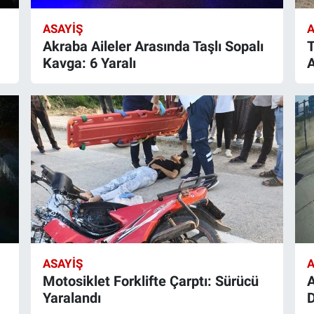
ASAYIŞ
A
Akraba Aileler Arasında Taşlı Sopalı
T
Kavga: 6 Yaralı
A
ASAYIŞ
A
Motosiklet Forklifte Çarptı: Sürücü
A
Yaralandı
D