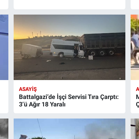
ASAYIŞ
A
Battalgazi’de İşçi Servisi Tıra Çarptı:
M
3’ü Ağır 18 Yaralı
Ç