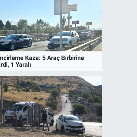
AYIŞ
obüs Şoförü! Fenalaşan Yolcuyu Has
incirleme Kaza: 5 Araç Birbirine
rdi, 1 Yaralı