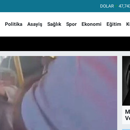
EURO
55,25
STERLİN
64,48
Politika
Asayiş
Sağlık
Spor
Ekonomi
Eğitim
K
GRAM ALTIN
6660.
BİST100
13.
BITCOIN
64.959,
DOLAR
47,74
M
V