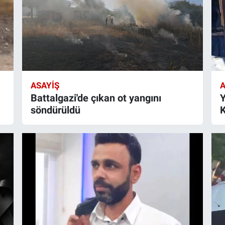
ASAYIŞ
A
Battalgazi'de çıkan ot yangını
Y
söndürüldü
K