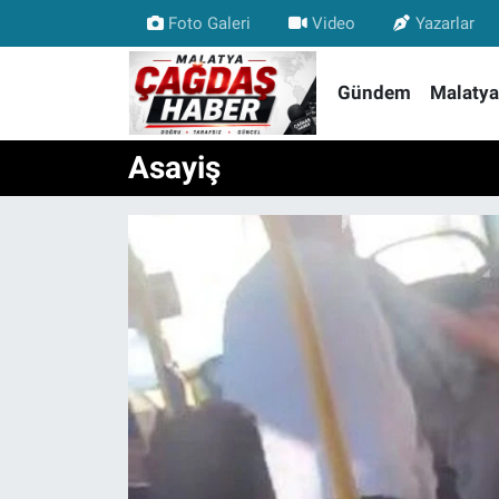
Foto Galeri
Video
Yazarlar
Nöbetçi Eczaneler
Gündem
Malatya
Hava Durumu
Asayiş
Malatya Namaz Vakitleri
Trafik Durumu
Süper Lig Puan Durumu ve Fikstür
Tüm Manşetler
Son Dakika Haberleri
Haber Arşivi