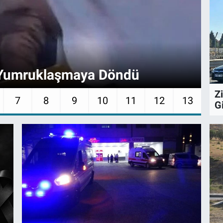
AS
ı Yumruklaşmaya Döndü
Ot
Z
7
8
9
10
11
12
13
Gi