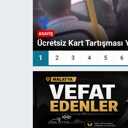
ASAYIŞ
Ücretsiz Kart Tartışmas
1
2
3
4
5
6