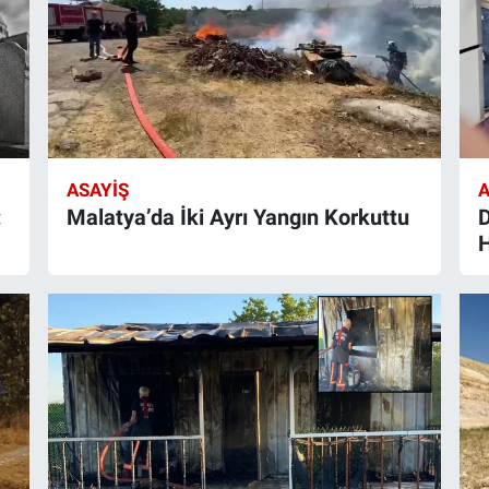
ASAYIŞ
A
:
Malatya’da İki Ayrı Yangın Korkuttu
D