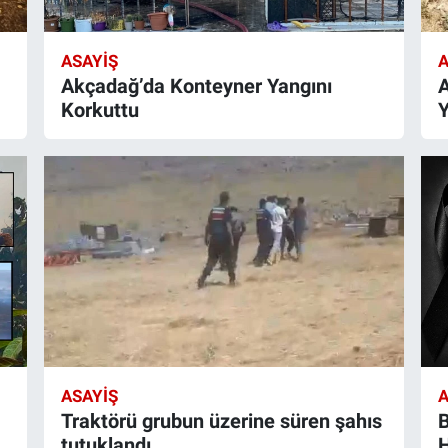
ASAYIŞ
A
Akçadağ’da Konteyner Yangını
A
Korkuttu
Y
ASAYIŞ
A
Traktörü grubun üzerine süren şahıs
B
tutuklandı
H