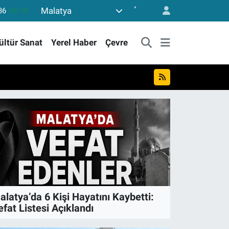
°
Malatya
10
%0.32
11
%0.38
ültür Sanat
Yerel Haber
Çevre
55
%0.03
779
%-14
79
%1.11
36
%0.18
alatya’da 6 Kişi Hayatını Kaybetti:
efat Listesi Açıklandı