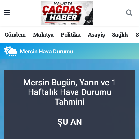
Nöbetçi Eczaneler
Gündem
Malatya
Politika
Asayiş
Sağlık
S
Hava Durumu
Mersin Hava Durumu
Malatya Namaz Vakitleri
Trafik Durumu
Mersin Bugün, Yarın ve 1
Süper Lig Puan Durumu ve Fikstür
Haftalık Hava Durumu
Tahmini
Tüm Manşetler
Son Dakika Haberleri
ŞU AN
Haber Arşivi