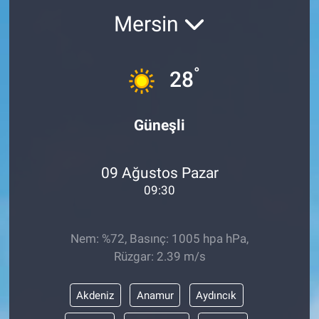
Mersin
°
28
Güneşli
09 Ağustos Pazar
09:30
Nem: %72, Basınç: 1005 hpa hPa,
Rüzgar: 2.39 m/s
Akdeniz
Anamur
Aydıncık