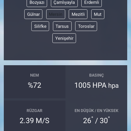
Bozyazı
Çamlıyayla
Erdemli
Gülnar
Mersin
Mezitli
Mut
Silifke
Tarsus
Toroslar
Yenişehir
NEM
BASINÇ
%72
1005 HPA
hpa
RÜZGAR
EN DÜŞÜK / EN YÜKSEK
°
°
2.39 M/S
26
/ 30