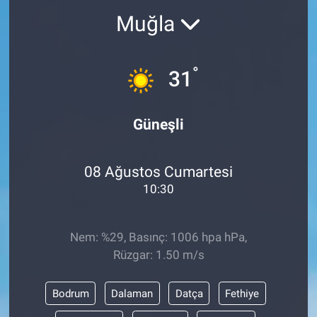
Muğla
°
31
Güneşli
08 Ağustos Cumartesi
10:30
Nem: %29, Basınç: 1006 hpa hPa,
Rüzgar: 1.50 m/s
Bodrum
Dalaman
Datça
Fethiye