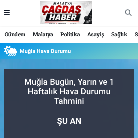
Nöbetçi Eczaneler
Gündem
Malatya
Politika
Asayiş
Sağlık
S
Hava Durumu
Muğla Hava Durumu
Malatya Namaz Vakitleri
Trafik Durumu
Muğla Bugün, Yarın ve 1
Süper Lig Puan Durumu ve Fikstür
Haftalık Hava Durumu
Tahmini
Tüm Manşetler
Son Dakika Haberleri
ŞU AN
Haber Arşivi