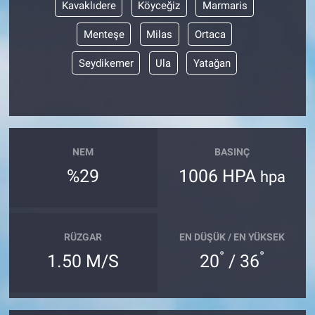
Kavaklıdere
Köyceğiz
Marmaris
Menteşe
Milas
Ortaca
Seydikemer
Ula
Yatağan
NEM
BASINÇ
%29
1006 HPA
hpa
RÜZGAR
EN DÜŞÜK / EN YÜKSEK
°
°
1.50 M/S
20
/ 36