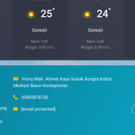
°
°
25
24
Güneşli
Güneşli
Nem: %41
Nem: %43
Rüzgar: 8.00 m/s
Rüzgar: 6.39 m/s
İnönü Mah. Ahmet Kaya Sokak Kongre Kültür
Merkezi Basın Konteynırları
05065878736
eniş
[email protected]
or