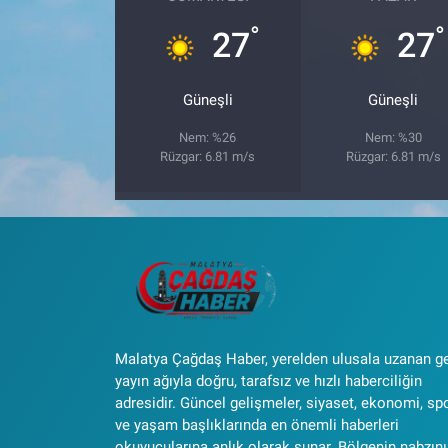
°
°
27
27
Güneşli
Güneşli
Nem: %26
Nem: %30
Rüzgar: 6.81 m/s
Rüzgar: 6.81 m/s
Malatya Çağdaş Haber, yerelden ulusala uzanan g
yayın ağıyla doğru, tarafsız ve hızlı haberciliğin
adresidir. Güncel gelişmeler, siyaset, ekonomi, sp
ve yaşam başlıklarında en önemli haberleri
okuyucularına anlık olarak sunar. Bölgenin nabzını