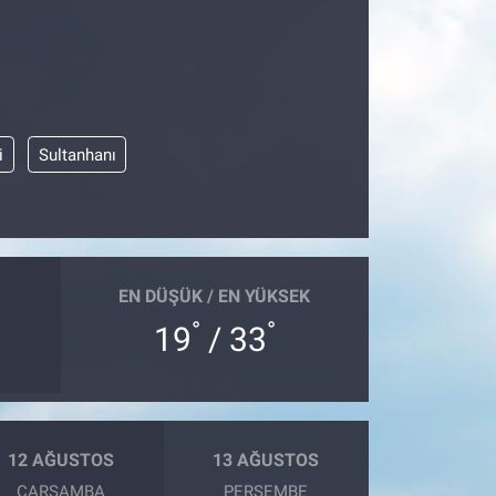
i
Sultanhanı
EN DÜŞÜK / EN YÜKSEK
°
°
19
/ 33
12 AĞUSTOS
13 AĞUSTOS
ÇARŞAMBA
PERŞEMBE