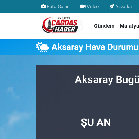
Foto Galeri
Video
Yazarlar
Nöbetçi Eczaneler
Gündem
Malatya
Hava Durumu
Aksaray Hava Durumu
Malatya Namaz Vakitleri
Trafik Durumu
Aksaray Bugü
Süper Lig Puan Durumu ve Fikstür
Tüm Manşetler
Son Dakika Haberleri
ŞU AN
Haber Arşivi