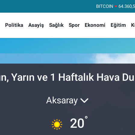
BITCOIN
64.360,
DOLAR
47,71
Politika
Asayiş
Sağlık
Spor
Ekonomi
Eğitim
K
EURO
55,03
STERLİN
64,24
GRAM ALTIN
6574.
BİST100
13
n, Yarın ve 1 Haftalık Hava D
Aksaray
°
20