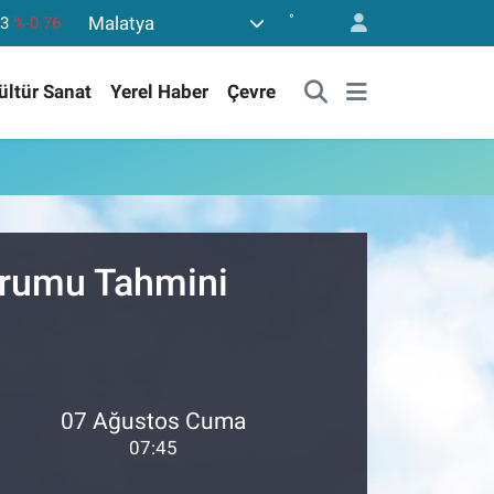
°
Malatya
53
%-0.76
43
%0.16
ültür Sanat
Yerel Haber
Çevre
17
%-0.02
63
%0.07
81
%1.44
.799
%70
urumu Tahmini
07 Ağustos Cuma
07:45