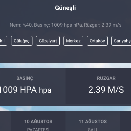
Güneşli
Nem: %40, Basınç: 1009 hpa hPa, Rüzgar: 2.39 m/s
kil
Gülağaç
Güzelyurt
Merkez
Ortaköy
Sarıyahş
BASINÇ
RÜZGAR
1009 HPA
2.39 M/S
hpa
10 AĞUSTOS
11 AĞUSTOS
PAZARTESI
SALI