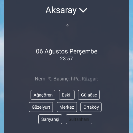
Aksaray
°
06 Ağustos Perşembe
23:57
Nem: %, Basınç: hPa, Rüzgar:
Ağaçören
Eskil
Gülağaç
Güzelyurt
Merkez
Ortaköy
Sarıyahşi
Sultanhanı