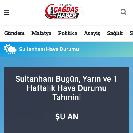
Nöbetçi Eczaneler
Gündem
Malatya
Politika
Asayiş
Sağlık
S
Hava Durumu
Sultanhanı Hava Durumu
Malatya Namaz Vakitleri
Trafik Durumu
Sultanhanı Bugün, Yarın ve 1
Süper Lig Puan Durumu ve Fikstür
Haftalık Hava Durumu
Tahmini
Tüm Manşetler
Son Dakika Haberleri
ŞU AN
Haber Arşivi