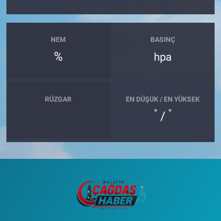
NEM
BASINÇ
%
hpa
RÜZGAR
EN DÜŞÜK / EN YÜKSEK
°
°
/