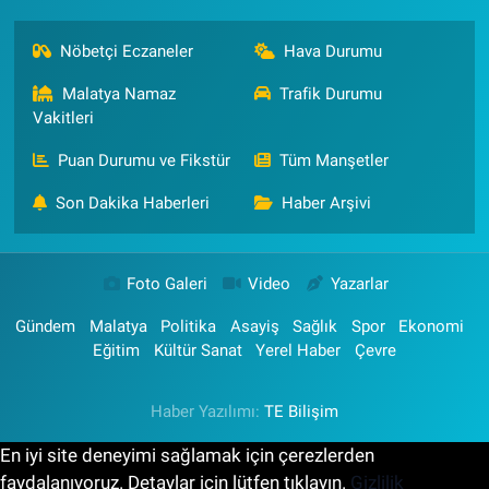
Nöbetçi Eczaneler
Hava Durumu
Malatya Namaz
Trafik Durumu
Vakitleri
Puan Durumu ve Fikstür
Tüm Manşetler
Son Dakika Haberleri
Haber Arşivi
Foto Galeri
Video
Yazarlar
Gündem
Malatya
Politika
Asayiş
Sağlık
Spor
Ekonomi
Eğitim
Kültür Sanat
Yerel Haber
Çevre
Haber Yazılımı:
TE Bilişim
En iyi site deneyimi sağlamak için çerezlerden
faydalanıyoruz. Detaylar için lütfen tıklayın.
Gizlilik