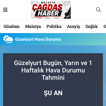
Nöbetçi Eczaneler
Gündem
Malatya
Politika
Asayiş
Sağlık
S
Hava Durumu
Güzelyurt Hava Durumu
Malatya Namaz Vakitleri
Trafik Durumu
Güzelyurt Bugün, Yarın ve 1
Süper Lig Puan Durumu ve Fikstür
Haftalık Hava Durumu
Tahmini
Tüm Manşetler
Son Dakika Haberleri
ŞU AN
Haber Arşivi