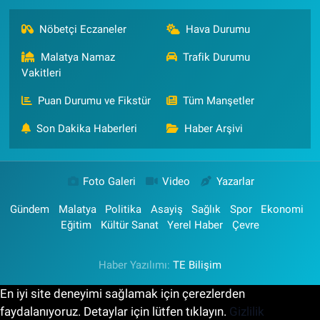
Nöbetçi Eczaneler
Hava Durumu
Malatya Namaz
Trafik Durumu
Vakitleri
Puan Durumu ve Fikstür
Tüm Manşetler
Son Dakika Haberleri
Haber Arşivi
Foto Galeri
Video
Yazarlar
Gündem
Malatya
Politika
Asayiş
Sağlık
Spor
Ekonomi
Eğitim
Kültür Sanat
Yerel Haber
Çevre
Haber Yazılımı:
TE Bilişim
En iyi site deneyimi sağlamak için çerezlerden
faydalanıyoruz. Detaylar için lütfen tıklayın.
Gizlilik