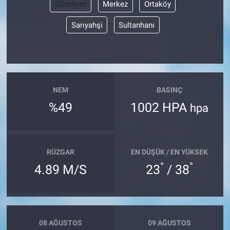
Güzelyurt
Merkez
Ortaköy
Sarıyahşi
Sultanhanı
NEM
BASINÇ
%49
1002 HPA
hpa
RÜZGAR
EN DÜŞÜK / EN YÜKSEK
°
°
4.89 M/S
23
/ 38
08 AĞUSTOS
09 AĞUSTOS