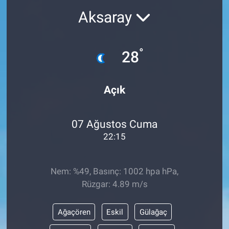
Aksaray
°
28
Açık
07 Ağustos Cuma
22:15
Nem: %49, Basınç: 1002 hpa hPa,
Rüzgar: 4.89 m/s
Ağaçören
Eskil
Gülağaç