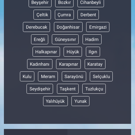
Beyşehir
Bozkır
Cihanbeyli
Çeltik
Çumra
Derbent
Derebucak
Doğanhisar
Emirgazi
Ereğli
Güneysınır
Hadim
Halkapınar
Hüyük
Ilgın
Kadınhanı
Karapınar
Karatay
Kulu
Meram
Sarayönü
Selçuklu
Seydişehir
Taşkent
Tuzlukçu
Yalıhüyük
Yunak