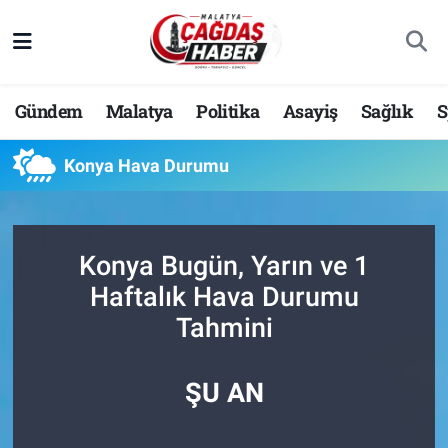
Nöbetçi Eczaneler
Gündem
Malatya
Politika
Asayiş
Sağlık
S
Hava Durumu
Konya Hava Durumu
Malatya Namaz Vakitleri
Trafik Durumu
Konya Bugün, Yarın ve 1
Süper Lig Puan Durumu ve Fikstür
Haftalık Hava Durumu
Tahmini
Tüm Manşetler
Son Dakika Haberleri
ŞU AN
Haber Arşivi