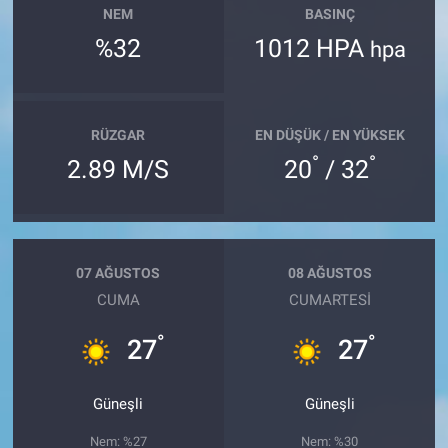
NEM
BASINÇ
%32
1012 HPA
hpa
RÜZGAR
EN DÜŞÜK / EN YÜKSEK
°
°
2.89 M/S
20
/ 32
07 AĞUSTOS
08 AĞUSTOS
CUMA
CUMARTESI
°
°
27
27
Güneşli
Güneşli
Nem: %27
Nem: %30