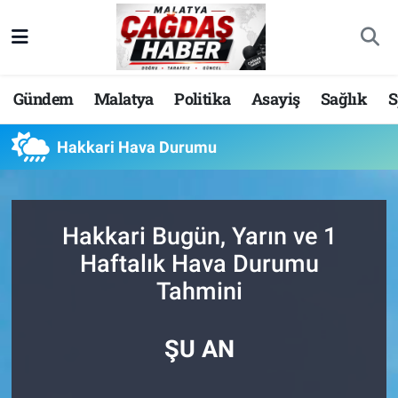
Nöbetçi Eczaneler
Gündem
Malatya
Politika
Asayiş
Sağlık
S
Hava Durumu
Hakkari Hava Durumu
Malatya Namaz Vakitleri
Trafik Durumu
Hakkari Bugün, Yarın ve 1
Süper Lig Puan Durumu ve Fikstür
Haftalık Hava Durumu
Tahmini
Tüm Manşetler
Son Dakika Haberleri
ŞU AN
Haber Arşivi