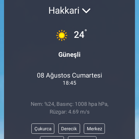
Hakkari
°
24
Güneşli
08 Ağustos Cumartesi
18:45
Nem: %24, Basınç: 1008 hpa hPa,
Rüzgar: 4.69 m/s
Çukurca
Derecik
Merkez