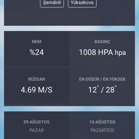
Şemdinli
Yüksekova
NEM
BASINÇ
%24
1008 HPA
hpa
RÜZGAR
EN DÜŞÜK / EN YÜKSEK
°
°
4.69 M/S
12
/ 28
09 AĞUSTOS
10 AĞUSTOS
PAZAR
PAZARTESI