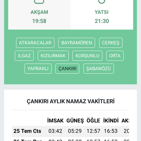
AKŞAM
YATSI
19:58
21:30
ATKARACALAR
BAYRAMÖREN
CERKEŞ
ILGAZ
KIZILIRMAK
KURŞUNLU
ORTA
YAPRAKLI
ÇANKIRI
ŞABANÖZÜ
ÇANKIRI AYLIK NAMAZ VAKITLERI
İMSAK
GÜNEŞ
ÖĞLE
İKINDI
AKŞAM
25 Tem Cts
03:42
05:29
12:57
16:53
20:15