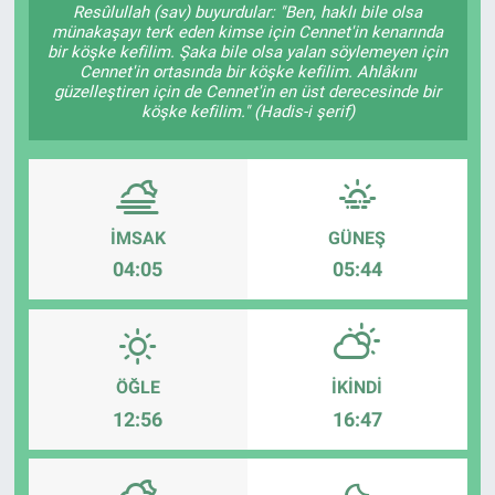
Resûlullah (sav) buyurdular: "Ben, haklı bile olsa
münakaşayı terk eden kimse için Cennet'in kenarında
bir köşke kefilim. Şaka bile olsa yalan söylemeyen için
Cennet'in ortasında bir köşke kefilim. Ahlâkını
güzelleştiren için de Cennet'in en üst derecesinde bir
köşke kefilim." (Hadis-i şerif)
İMSAK
GÜNEŞ
04:05
05:44
ÖĞLE
İKINDI
12:56
16:47