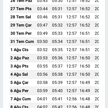
26 Tem Paz
03:43
05:30
12:57
16:52
20:15
27 Tem Pts
03:44
05:31
12:57
16:52
20:14
28 Tem Sal
03:46
05:31
12:57
16:52
20:13
29 Tem Çar
03:47
05:32
12:57
16:52
20:12
30 Tem Per
03:49
05:33
12:57
16:51
20:11
31 Tem Cum
03:50
05:34
12:57
16:51
20:10
1 Ağu Cts
03:52
05:35
12:57
16:51
20:09
2 Ağu Paz
03:53
05:36
12:57
16:50
20:08
3 Ağu Pts
03:55
05:37
12:57
16:50
20:07
4 Ağu Sal
03:56
05:38
12:57
16:50
20:05
5 Ağu Çar
03:58
05:39
12:57
16:49
20:04
6 Ağu Per
03:59
05:40
12:57
16:49
20:03
7 Ağu Cum
04:01
05:41
12:56
16:48
20:02
8 Ağu Cts
04:02
05:42
12:56
16:48
20:01