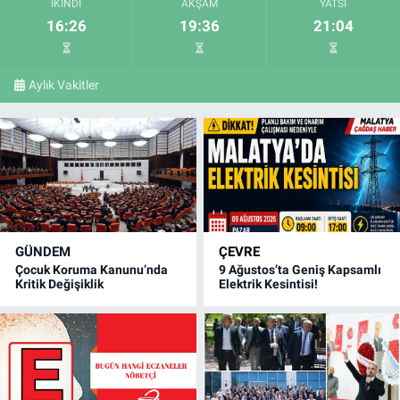
İKINDI
AKŞAM
YATSI
16:26
19:36
21:04
Aylık Vakitler
GÜNDEM
ÇEVRE
Çocuk Koruma Kanunu’nda
9 Ağustos’ta Geniş Kapsamlı
Kritik Değişiklik
Elektrik Kesintisi!