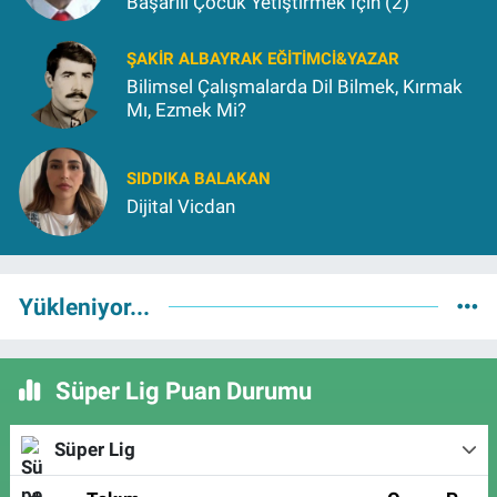
Başarılı Çocuk Yetiştirmek İçin (2)
ŞAKIR ALBAYRAK EĞITIMCI&YAZAR
Bilimsel Çalışmalarda Dil Bilmek, Kırmak
Mı, Ezmek Mi?
SIDDIKA BALAKAN
Dijital Vicdan
Yükleniyor...
Süper Lig Puan Durumu
Süper Lig