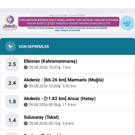
SON DEPREMLER
Elbistan (Kahramanmaraş)
2.5
09.08.2026 10:07
7 km
Akdeniz - [66.26 km] Marmaris (Muğla)
2.4
09.08.2026 10:00
5.92 km
Akdeniz - [11.82 km] Arsuz (Hatay)
1.8
09.08.2026 09:56
17.4 km
Sulusaray (Tokat)
1.4
09.08.2026 09:10
5.8 km