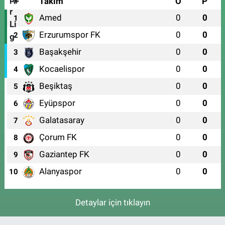
#
Takım
O
P
Amed
0
0
1
Erzurumspor FK
0
0
2
Başakşehir
0
0
3
Kocaelispor
0
0
4
Beşiktaş
0
0
5
Eyüpspor
0
0
6
Galatasaray
0
0
7
Çorum FK
0
0
8
Gaziantep FK
0
0
9
Alanyaspor
0
0
10
Detaylar için tıklayın