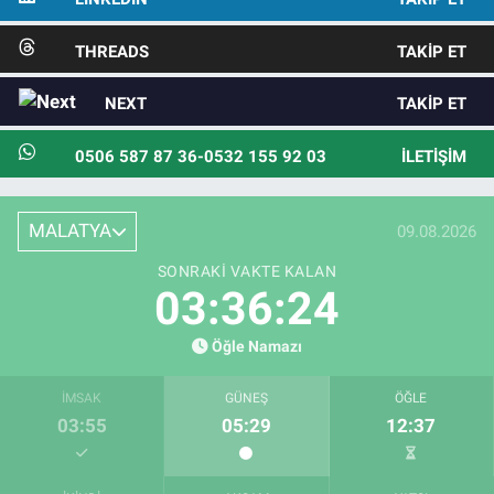
THREADS
TAKIP ET
NEXT
TAKIP ET
0506 587 87 36-0532 155 92 03
İLETIŞIM
MALATYA
09.08.2026
SONRAKI VAKTE KALAN
03:36:22
Öğle Namazı
İMSAK
GÜNEŞ
ÖĞLE
03:55
05:29
12:37