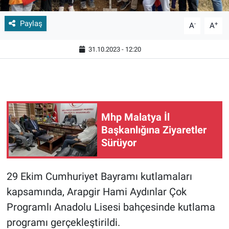
Paylaş
-
+
A
A
31.10.2023 - 12:20
Mhp Malatya İl
Başkanlığına Ziyaretler
Sürüyor
29 Ekim Cumhuriyet Bayramı kutlamaları
kapsamında, Arapgir Hami Aydınlar Çok
Programlı Anadolu Lisesi bahçesinde kutlama
programı gerçekleştirildi.