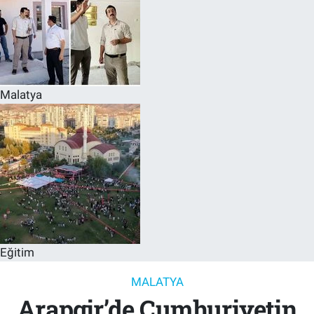
Malatya
Eğitim
MALATYA
Arapgir’de Cumhuriyetin