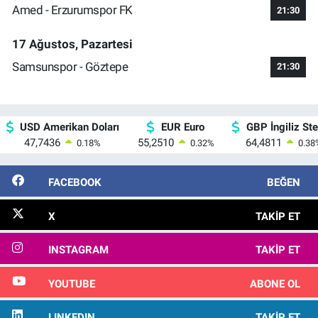
Amed - Erzurumspor FK
21:30
17 Ağustos, Pazartesi
Samsunspor - Göztepe
21:30
USD Amerikan Doları
EUR Euro
GBP İngiliz Ster
47,7436
55,2510
64,4811
0.18
%
0.32
%
0.38
FACEBOOK
BEĞEN
X
TAKIP ET
INSTAGRAM
TAKIP ET
YOUTUBE
ABONE OL
LINKEDIN
TAKIP ET