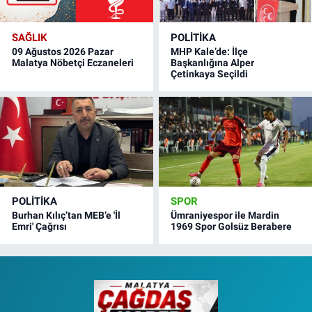
SAĞLIK
POLITIKA
09 Ağustos 2026 Pazar
MHP Kale’de: İlçe
Malatya Nöbetçi Eczaneleri
Başkanlığına Alper
Çetinkaya Seçildi
POLITIKA
SPOR
Burhan Kılıç’tan MEB’e 'İl
Ümraniyespor ile Mardin
Emri' Çağrısı
1969 Spor Golsüz Berabere