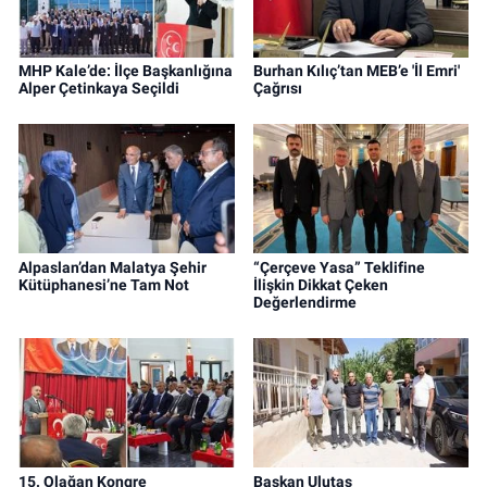
MHP Kale’de: İlçe Başkanlığına
Burhan Kılıç’tan MEB’e 'İl Emri'
Alper Çetinkaya Seçildi
Çağrısı
Alpaslan’dan Malatya Şehir
“Çerçeve Yasa” Teklifine
Kütüphanesi’ne Tam Not
İlişkin Dikkat Çeken
Değerlendirme
15. Olağan Kongre
Başkan Ulutaş