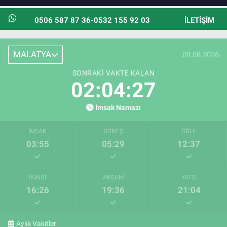
0506 587 87 36-0532 155 92 03
İLETIŞIM
MALATYA
09.08.2026
SONRAKI VAKTE KALAN
02:04:25
İmsak Namazı
İMSAK
GÜNEŞ
ÖĞLE
03:55
05:29
12:37
İKINDI
AKŞAM
YATSI
16:26
19:36
21:04
Aylık Vakitler