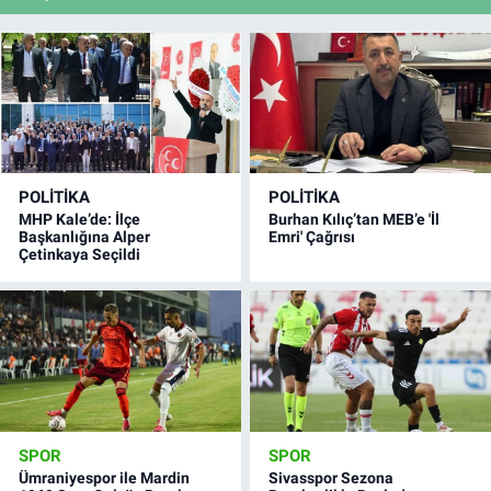
POLITIKA
POLITIKA
MHP Kale’de: İlçe
Burhan Kılıç’tan MEB’e 'İl
Başkanlığına Alper
Emri' Çağrısı
Çetinkaya Seçildi
SPOR
SPOR
Ümraniyespor ile Mardin
Sivasspor Sezona