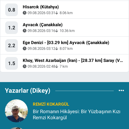
Hisarcık (Kütahya)
0.8
09.08.2026 03:31
8.06 km
Ayvacık (Çanakkale)
1.2
09.08.2026 03:16
10.36 km
Ege Denizi - [03.29 km] Ayvacık (Çanakkale)
2.2
09.08.2026 03:12
8.07 km
Khoy, West Azarbaijan (İran) - [28.37 km] Saray (Van)
1.5
09.08.2026 02:48
7 km
Yazarlar (Dikey)
REMZI KOKARGÜL
Bir Romanın Hikâyesi: Bir Yüzbaşının Kızı
Remzi Kokargül