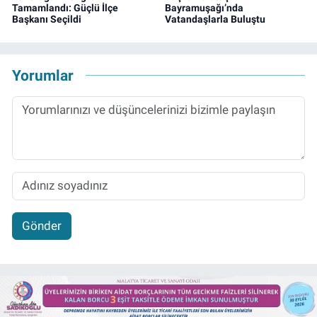
Tamamlandı: Güçlü İlçe
Bayramuşağı’nda
Başkanı Seçildi
Vatandaşlarla Buluştu
Yorumlar
Gönder