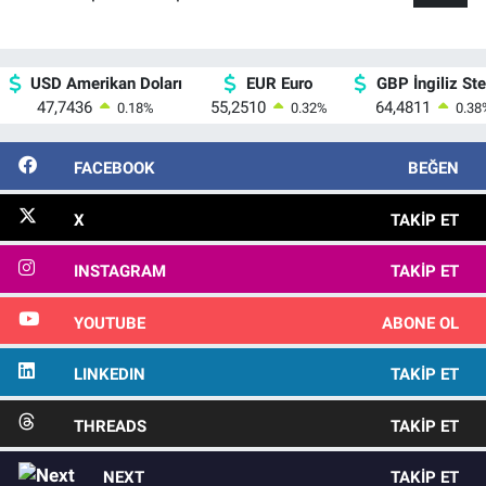
USD Amerikan Doları
EUR Euro
GBP İngiliz Ster
47,7436
55,2510
64,4811
0.18
%
0.32
%
0.38
FACEBOOK
BEĞEN
X
TAKIP ET
INSTAGRAM
TAKIP ET
YOUTUBE
ABONE OL
LINKEDIN
TAKIP ET
THREADS
TAKIP ET
NEXT
TAKIP ET