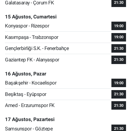
Galatasaray - Çorum FK
21:30
15 Ağustos, Cumartesi
Konyaspor - Rizespor
19:00
Kasımpaşa - Trabzonspor
19:00
Gençlerbirliği S.K. - Fenerbahçe
21:30
Gaziantep FK - Alanyaspor
21:30
16 Ağustos, Pazar
Başakşehir - Kocaelispor
19:00
Beşiktaş - Eyüpspor
21:30
Amed - Erzurumspor FK
21:30
17 Ağustos, Pazartesi
Samsunspor - Göztepe
21:30