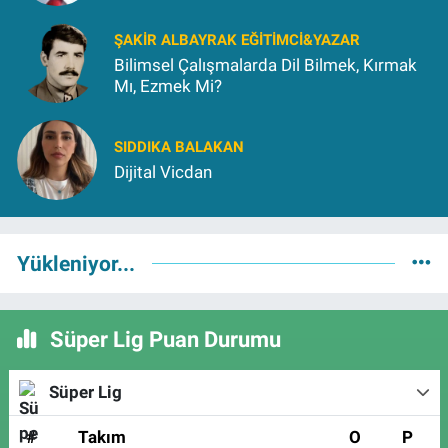
ŞAKIR ALBAYRAK EĞITIMCI&YAZAR
Bilimsel Çalışmalarda Dil Bilmek, Kırmak
Mı, Ezmek Mi?
SIDDIKA BALAKAN
Dijital Vicdan
Yükleniyor...
Süper Lig Puan Durumu
Süper Lig
#
Takım
O
P