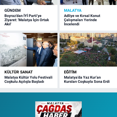
GÜNDEM
MALATYA
Boyraz’dan İYİ Parti’ye
Adliye ve Kırsal Konut
Ziyaret: 'Malatya İçin Ortak
Çalışmaları Yerinde
Akıl'
İncelendi
KÜLTÜR SANAT
EĞITIM
Malatya Kültür Yolu Festivali
Malatya’da Yaz Kur’an
Coşkulu Açılışla Başladı
Kursları Coşkuyla Sona Erdi