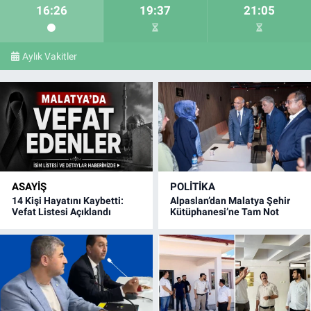
16:26
19:37
21:05
Aylık Vakitler
ASAYIŞ
POLITIKA
14 Kişi Hayatını Kaybetti:
Alpaslan’dan Malatya Şehir
Vefat Listesi Açıklandı
Kütüphanesi’ne Tam Not