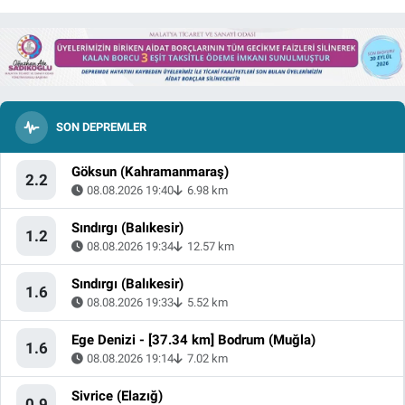
SON DEPREMLER
Göksun (Kahramanmaraş)
2.2
08.08.2026 19:40
6.98 km
Sındırgı (Balıkesir)
1.2
08.08.2026 19:34
12.57 km
Sındırgı (Balıkesir)
1.6
08.08.2026 19:33
5.52 km
Ege Denizi - [37.34 km] Bodrum (Muğla)
1.6
08.08.2026 19:14
7.02 km
Sivrice (Elazığ)
0.9