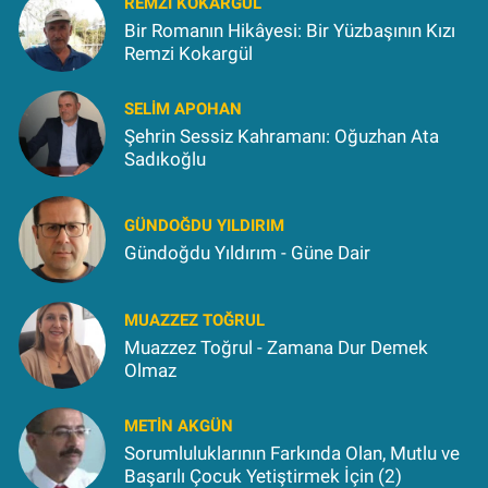
REMZI KOKARGÜL
Bir Romanın Hikâyesi: Bir Yüzbaşının Kızı
Remzi Kokargül
SELIM APOHAN
Şehrin Sessiz Kahramanı: Oğuzhan Ata
Sadıkoğlu
GÜNDOĞDU YILDIRIM
Gündoğdu Yıldırım - Güne Dair
MUAZZEZ TOĞRUL
Muazzez Toğrul - Zamana Dur Demek
Olmaz
METIN AKGÜN
Sorumluluklarının Farkında Olan, Mutlu ve
Başarılı Çocuk Yetiştirmek İçin (2)