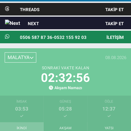
THREADS
TAKIP ET
NEXT
TAKIP ET
0506 587 87 36-0532 155 92 03
İLETIŞIM
MALATYA
08.08.2026
SONRAKI VAKTE KALAN
02:32:54
Akşam Namazı
İMSAK
GÜNEŞ
ÖĞLE
03:53
05:28
12:37
İKINDI
AKŞAM
YATSI