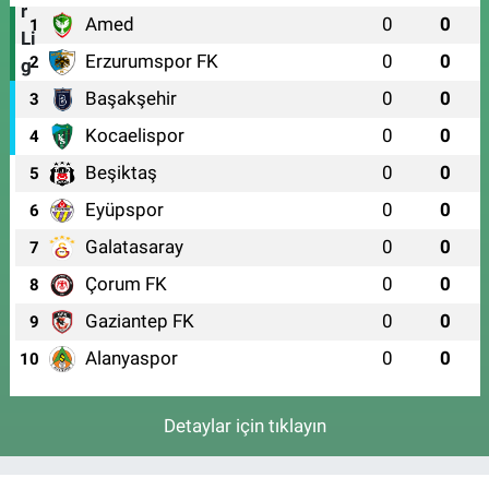
Amed
0
0
1
Erzurumspor FK
0
0
2
Başakşehir
0
0
3
Kocaelispor
0
0
4
Beşiktaş
0
0
5
Eyüpspor
0
0
6
Galatasaray
0
0
7
Çorum FK
0
0
8
Gaziantep FK
0
0
9
Alanyaspor
0
0
10
Detaylar için tıklayın