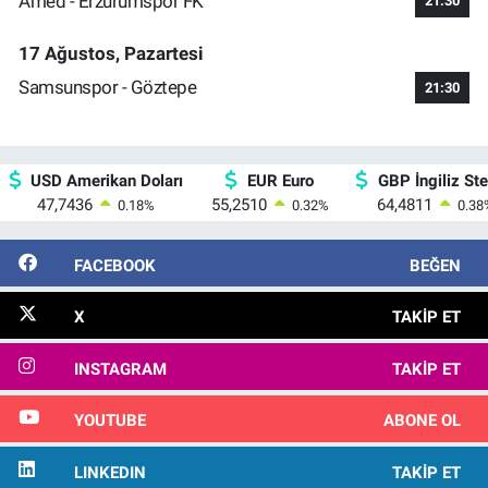
Amed - Erzurumspor FK
21:30
17 Ağustos, Pazartesi
Samsunspor - Göztepe
21:30
USD Amerikan Doları
EUR Euro
GBP İngiliz Ster
47,7436
55,2510
64,4811
0.18
%
0.32
%
0.38
FACEBOOK
BEĞEN
X
TAKIP ET
INSTAGRAM
TAKIP ET
YOUTUBE
ABONE OL
LINKEDIN
TAKIP ET