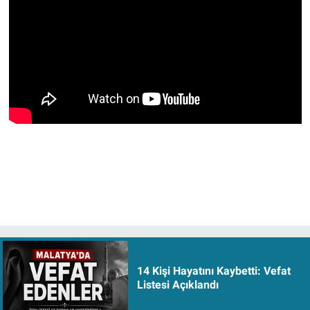
14 Kişi Hayatını Kaybetti: Vefat
Listesi Açıklandı