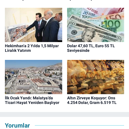
Hekimhan’a 2 Yılda 1,5 Milyar
Dolar 47,60 TL, Euro 55 TL
Liralık Yatırım
Seviyesinde
İlk Ocak Yandı: Malatya’da
Altın Zirveye Koşuyor: Ons
Ticari Hayat Yeniden Başlıyor
4.254 Dolar, Gram 6.519 TL
Yorumlar