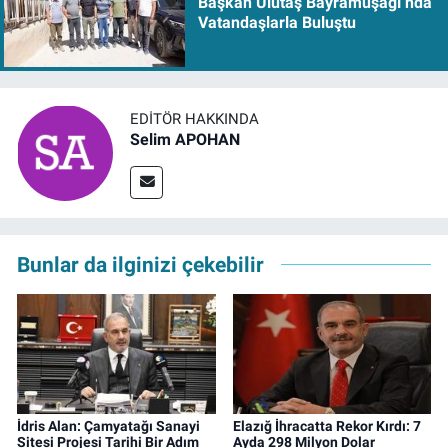
Başkan Ulutaş Bayramuşağı’nda
Vatandaşlarla Buluştu
EDITÖR HAKKINDA
Selim APOHAN
Bunlar da ilginizi çekebilir
İdris Alan: Çamyatağı Sanayi
Elazığ İhracatta Rekor Kırdı: 7
Sitesi Projesi Tarihi Bir Adım
Ayda 298 Milyon Dolar