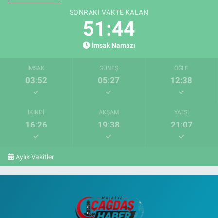
SONRAKI VAKTE KALAN
51:43
İmsak Namazı
İMSAK
GÜNEŞ
ÖĞLE
03:52
05:27
12:38
İKINDI
AKŞAM
YATSI
16:26
19:38
21:07
Aylık Vakitler