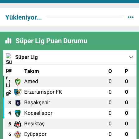
Yükleniyor...
Süper Lig Puan Durumu
Süper Lig
#
Takım
O
P
Amed
0
0
1
Erzurumspor FK
0
0
2
Başakşehir
0
0
3
Kocaelispor
0
0
4
Beşiktaş
0
0
5
Eyüpspor
0
0
6