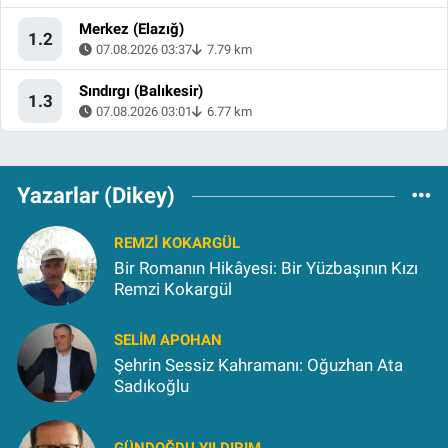
Merkez (Elazığ)
1.2
07.08.2026 03:37
7.79 km
Sındırgı (Balıkesir)
1.3
07.08.2026 03:01
6.77 km
Yazarlar (Dikey)
REMZI KOKARGÜL
Bir Romanın Hikâyesi: Bir Yüzbaşının Kızı
Remzi Kokargül
SELIM APOHAN
Şehrin Sessiz Kahramanı: Oğuzhan Ata
Sadıkoğlu
GÜNDOĞDU YILDIRIM