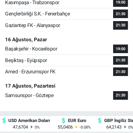
Kasımpaşa - Trabzonspor
19:00
Gençlerbirliği S.K. - Fenerbahçe
21:30
Gaziantep FK - Alanyaspor
21:30
16 Ağustos, Pazar
Başakşehir - Kocaelispor
19:00
Beşiktaş - Eyüpspor
21:30
Amed - Erzurumspor FK
21:30
17 Ağustos, Pazartesi
Samsunspor - Göztepe
21:30
USD Amerikan Doları
EUR Euro
GBP İngiliz Ste
47,6704
55,0406
64,2143
0
%
-0.08
%
0