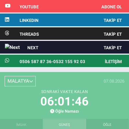
YOUTUBE
ABONE OL
LINKEDIN
TAKIP ET
THREADS
TAKIP ET
NEXT
TAKIP ET
0506 587 87 36-0532 155 92 03
İLETIŞIM
MALATYA
07.08.2026
SONRAKI VAKTE KALAN
06:01:45
Öğle Namazı
İMSAK
GÜNEŞ
ÖĞLE