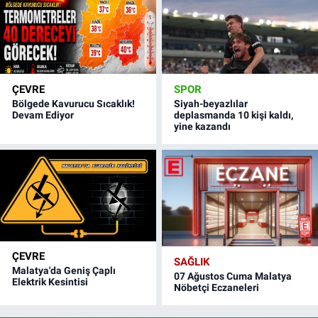
ÇEVRE
SPOR
Bölgede Kavurucu Sıcaklık!
Siyah-beyazlılar
Devam Ediyor
deplasmanda 10 kişi kaldı,
yine kazandı
ÇEVRE
SAĞLIK
Malatya'da Geniş Çaplı
07 Ağustos Cuma Malatya
Elektrik Kesintisi
Nöbetçi Eczaneleri