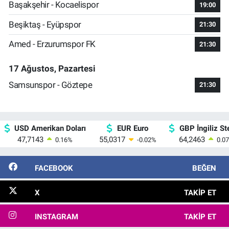
Başakşehir - Kocaelispor
19:00
Beşiktaş - Eyüpspor
21:30
Amed - Erzurumspor FK
21:30
17 Ağustos, Pazartesi
Samsunspor - Göztepe
21:30
USD Amerikan Doları
EUR Euro
GBP İngiliz Ste
47,7143
55,0317
64,2463
0.16
%
-0.02
%
0.07
FACEBOOK
BEĞEN
X
TAKIP ET
INSTAGRAM
TAKIP ET