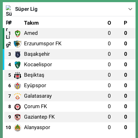
Süper Lig
#
Takım
O
P
Amed
0
0
1
Erzurumspor FK
0
0
2
Başakşehir
0
0
3
Kocaelispor
0
0
4
Beşiktaş
0
0
5
Eyüpspor
0
0
6
Galatasaray
0
0
7
Çorum FK
0
0
8
Gaziantep FK
0
0
9
Alanyaspor
0
0
10