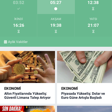
03:52
05:27
12:38
İKINDI
AKŞAM
YATSI
16:26
19:38
21:07
Aylık Vakitler
EKONOMI
EKONOMI
Altın Fiyatlarında Yükseliş:
Piyasada Yükseliş: Dolar ve
Güvenli Limana Talep Artıyor
Euro Güne Artışla Başladı