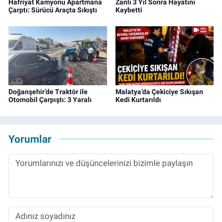
Hafriyat Kamyonu Apartmana
Zanlı 3 Yıl Sonra Hayatını
Çarptı: Sürücü Araçta Sıkıştı
Kaybetti
Doğanşehir’de Traktör ile
Malatya’da Çekiciye Sıkışan
Otomobil Çarpıştı: 3 Yaralı
Kedi Kurtarıldı
Yorumlar