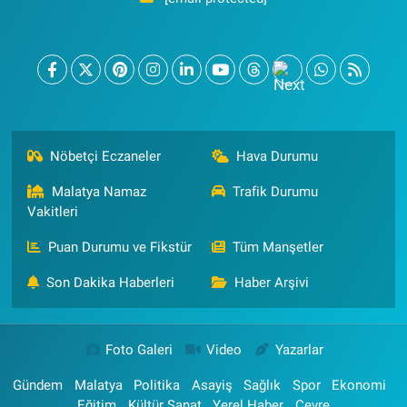
Nöbetçi Eczaneler
Hava Durumu
Malatya Namaz
Trafik Durumu
Vakitleri
Puan Durumu ve Fikstür
Tüm Manşetler
Son Dakika Haberleri
Haber Arşivi
Foto Galeri
Video
Yazarlar
Gündem
Malatya
Politika
Asayiş
Sağlık
Spor
Ekonomi
Eğitim
Kültür Sanat
Yerel Haber
Çevre