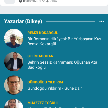
08.08.2026 05:28
7 km
Yazarlar (Dikey)
REMZI KOKARGÜL
Bir Romanın Hikâyesi: Bir Yüzbaşının Kızı
Remzi Kokargül
SELIM APOHAN
Şehrin Sessiz Kahramanı: Oğuzhan Ata
Sadıkoğlu
GÜNDOĞDU YILDIRIM
Gündoğdu Yıldırım - Güne Dair
MUAZZEZ TOĞRUL