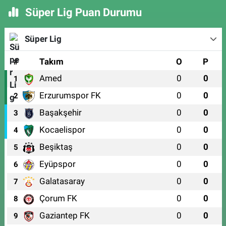
Süper Lig Puan Durumu
Süper Lig
#
Takım
O
P
Amed
0
0
1
Erzurumspor FK
0
0
2
Başakşehir
0
0
3
Kocaelispor
0
0
4
Beşiktaş
0
0
5
Eyüpspor
0
0
6
Galatasaray
0
0
7
Çorum FK
0
0
8
Gaziantep FK
0
0
9