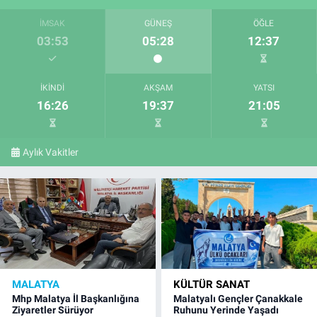
İMSAK
GÜNEŞ
ÖĞLE
03:53
05:28
12:37
İKINDI
AKŞAM
YATSI
16:26
19:37
21:05
Aylık Vakitler
MALATYA
KÜLTÜR SANAT
Mhp Malatya İl Başkanlığına
Malatyalı Gençler Çanakkale
Ziyaretler Sürüyor
Ruhunu Yerinde Yaşadı