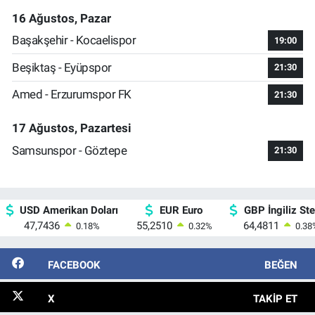
16 Ağustos, Pazar
Başakşehir - Kocaelispor
19:00
Beşiktaş - Eyüpspor
21:30
Amed - Erzurumspor FK
21:30
17 Ağustos, Pazartesi
Samsunspor - Göztepe
21:30
USD Amerikan Doları
EUR Euro
GBP İngiliz Ster
47,7436
55,2510
64,4811
0.18
%
0.32
%
0.38
FACEBOOK
BEĞEN
X
TAKIP ET