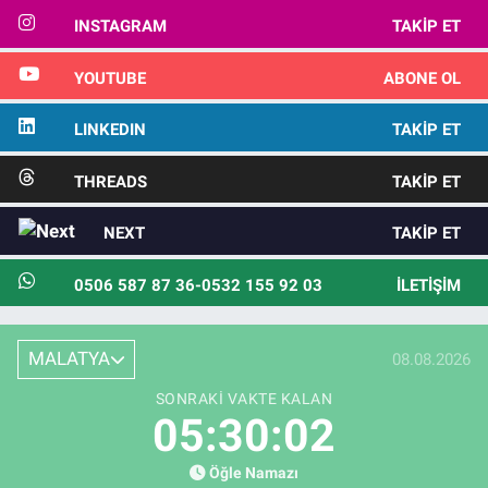
INSTAGRAM
TAKIP ET
YOUTUBE
ABONE OL
LINKEDIN
TAKIP ET
THREADS
TAKIP ET
NEXT
TAKIP ET
0506 587 87 36-0532 155 92 03
İLETIŞIM
MALATYA
08.08.2026
SONRAKI VAKTE KALAN
05:30:00
Öğle Namazı