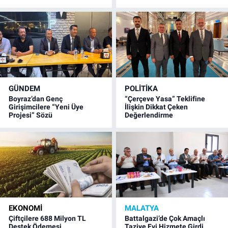
GÜNDEM
POLITIKA
Boyraz’dan Genç
“Çerçeve Yasa” Teklifine
Girişimcilere “Yeni Üye
İlişkin Dikkat Çeken
Projesi” Sözü
Değerlendirme
EKONOMI
MALATYA
Çiftçilere 688 Milyon TL
Battalgazi’de Çok Amaçlı
Destek Ödemesi
Taziye Evi Hizmete Girdi