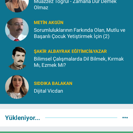
Muazzez Toğrul - Zamana Dur Demek
Olmaz
METIN AKGÜN
Sorumluluklarının Farkında Olan, Mutlu ve
Başarılı Çocuk Yetiştirmek İçin (2)
ŞAKIR ALBAYRAK EĞITIMCI&YAZAR
Bilimsel Çalışmalarda Dil Bilmek, Kırmak
Mı, Ezmek Mi?
SIDDIKA BALAKAN
Dijital Vicdan
Yükleniyor...