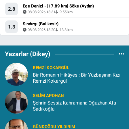
Ege Denizi - [17.89 km] Söke (Aydın)
2.8
08.08.2026 13:31
9.55 km
Sındırgı (Balıkesir)
1.3
08.08.2026 13:20
13.8 km
Yazarlar (Dikey)
REMZI KOKARGÜL
Bir Romanın Hikâyesi: Bir Yüzbaşının Kızı
Remzi Kokargül
SELIM APOHAN
Şehrin Sessiz Kahramanı: Oğuzhan Ata
Sadıkoğlu
GÜNDOĞDU YILDIRIM