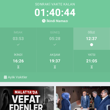
SONRAKI VAKTE KALAN
01:40:43
İkindi Namazı
İMSAK
GÜNEŞ
ÖĞLE
03:53
05:28
12:37
İKINDI
AKŞAM
YATSI
16:26
19:37
21:05
Aylık Vakitler