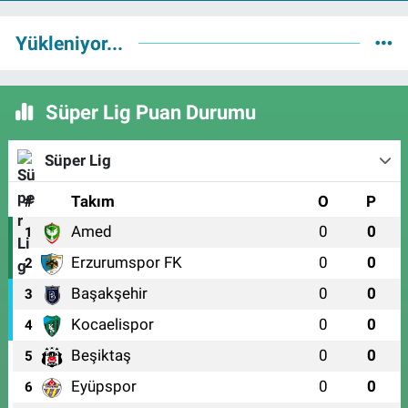
Yükleniyor...
Süper Lig Puan Durumu
Süper Lig
#
Takım
O
P
Amed
0
0
1
Erzurumspor FK
0
0
2
Başakşehir
0
0
3
Kocaelispor
0
0
4
Beşiktaş
0
0
5
Eyüpspor
0
0
6