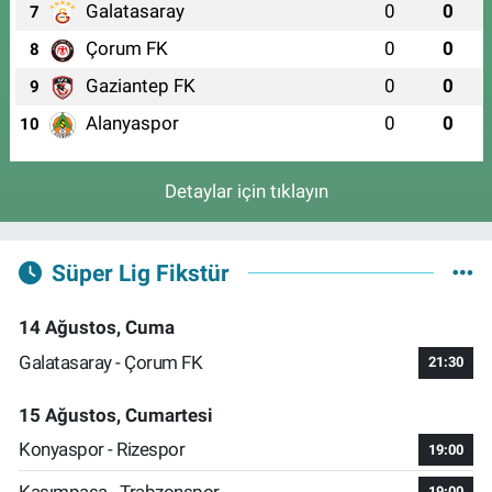
Galatasaray
0
0
7
Çorum FK
0
0
8
Gaziantep FK
0
0
9
Alanyaspor
0
0
10
Detaylar için tıklayın
Süper Lig Fikstür
14 Ağustos, Cuma
Galatasaray - Çorum FK
21:30
15 Ağustos, Cumartesi
Konyaspor - Rizespor
19:00
Kasımpaşa - Trabzonspor
19:00