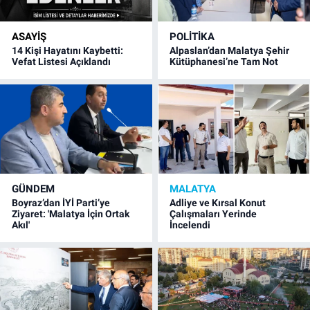
ASAYIŞ
POLITIKA
14 Kişi Hayatını Kaybetti:
Alpaslan’dan Malatya Şehir
Vefat Listesi Açıklandı
Kütüphanesi’ne Tam Not
GÜNDEM
MALATYA
Boyraz’dan İYİ Parti’ye
Adliye ve Kırsal Konut
Ziyaret: 'Malatya İçin Ortak
Çalışmaları Yerinde
Akıl'
İncelendi