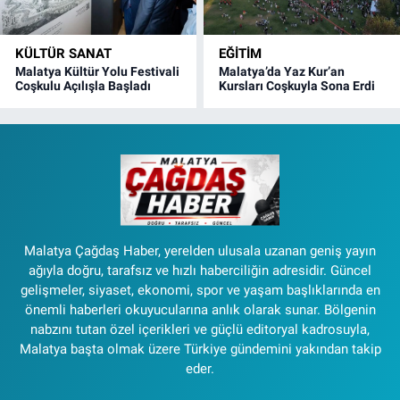
KÜLTÜR SANAT
EĞITIM
Malatya Kültür Yolu Festivali
Malatya’da Yaz Kur’an
Coşkulu Açılışla Başladı
Kursları Coşkuyla Sona Erdi
Malatya Çağdaş Haber, yerelden ulusala uzanan geniş yayın
ağıyla doğru, tarafsız ve hızlı haberciliğin adresidir. Güncel
gelişmeler, siyaset, ekonomi, spor ve yaşam başlıklarında en
önemli haberleri okuyucularına anlık olarak sunar. Bölgenin
nabzını tutan özel içerikleri ve güçlü editoryal kadrosuyla,
Malatya başta olmak üzere Türkiye gündemini yakından takip
eder.