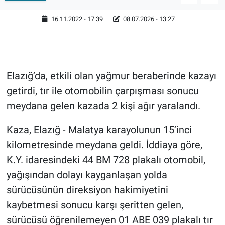
16.11.2022 - 17:39
08.07.2026 - 13:27
Elazığ’da, etkili olan yağmur beraberinde kazayı
getirdi, tır ile otomobilin çarpışması sonucu
meydana gelen kazada 2 kişi ağır yaralandı.
Kaza, Elazığ - Malatya karayolunun 15’inci
kilometresinde meydana geldi. İddiaya göre,
K.Y. idaresindeki 44 BM 728 plakalı otomobil,
yağışından dolayı kayganlaşan yolda
sürücüsünün direksiyon hakimiyetini
kaybetmesi sonucu karşı şeritten gelen,
sürücüsü öğrenilemeyen 01 ABE 039 plakalı tır