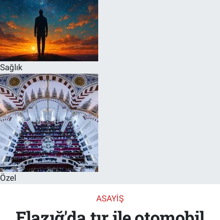
Sağlık
Özel
ASAYIŞ
Elazığ'da tır ile otomobil