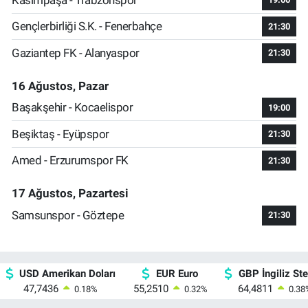
Gençlerbirliği S.K. - Fenerbahçe
21:30
Gaziantep FK - Alanyaspor
21:30
16 Ağustos, Pazar
Başakşehir - Kocaelispor
19:00
Beşiktaş - Eyüpspor
21:30
Amed - Erzurumspor FK
21:30
17 Ağustos, Pazartesi
Samsunspor - Göztepe
21:30
USD Amerikan Doları
EUR Euro
GBP İngiliz Ster
47,7436
55,2510
64,4811
0.18
%
0.32
%
0.38