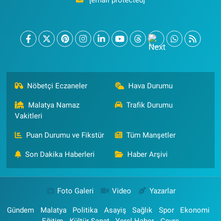
Nöbetçi Eczaneler
Hava Durumu
Malatya Namaz
Trafik Durumu
Vakitleri
Puan Durumu ve Fikstür
Tüm Manşetler
Son Dakika Haberleri
Haber Arşivi
Foto Galeri
Video
Yazarlar
Gündem
Malatya
Politika
Asayiş
Sağlık
Spor
Ekonomi
Eğitim
Kültür Sanat
Yerel Haber
Çevre