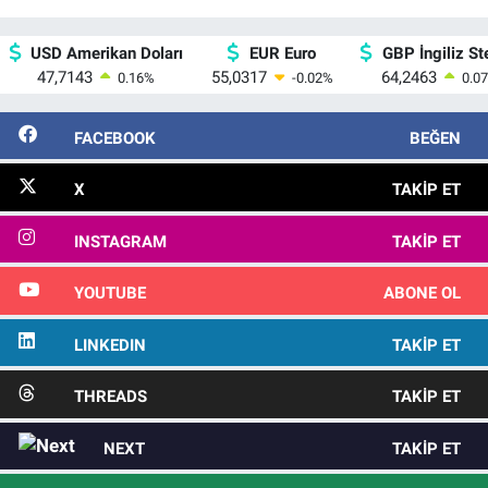
USD Amerikan Doları
EUR Euro
GBP İngiliz Ste
47,7143
55,0317
64,2463
0.16
%
-0.02
%
0.07
FACEBOOK
BEĞEN
X
TAKIP ET
INSTAGRAM
TAKIP ET
YOUTUBE
ABONE OL
LINKEDIN
TAKIP ET
THREADS
TAKIP ET
NEXT
TAKIP ET