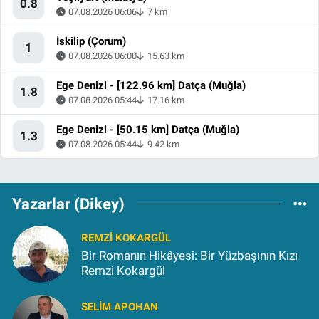
0.8
07.08.2026 06:06
7 km
İskilip (Çorum)
1
07.08.2026 06:00
15.63 km
Ege Denizi - [122.96 km] Datça (Muğla)
1.8
07.08.2026 05:44
17.16 km
Ege Denizi - [50.15 km] Datça (Muğla)
1.3
07.08.2026 05:44
9.42 km
Yazarlar (Dikey)
REMZI KOKARGÜL
Bir Romanın Hikâyesi: Bir Yüzbaşının Kızı
Remzi Kokargül
SELIM APOHAN