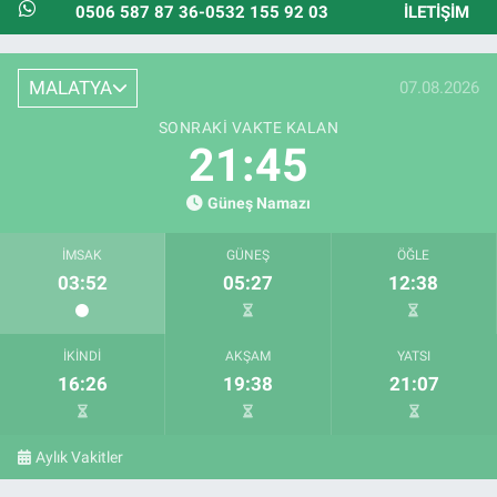
0506 587 87 36-0532 155 92 03
İLETIŞIM
MALATYA
07.08.2026
SONRAKI VAKTE KALAN
21:44
Güneş Namazı
İMSAK
GÜNEŞ
ÖĞLE
03:52
05:27
12:38
İKINDI
AKŞAM
YATSI
16:26
19:38
21:07
Aylık Vakitler