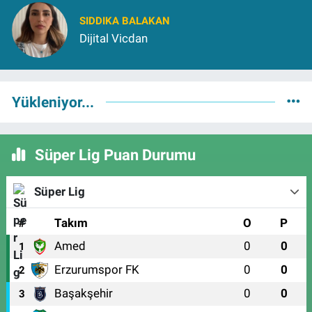
SIDDIKA BALAKAN
Dijital Vicdan
Yükleniyor...
Süper Lig Puan Durumu
Süper Lig
#
Takım
O
P
Amed
0
0
1
Erzurumspor FK
0
0
2
Başakşehir
0
0
3