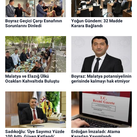
Boyraz Geçici Çarşı Esnafının
Yoğun Gündem: 32 Madde
Sorunlarını Dinledi
Karara Bağlandı
Malatya ve Elazığ Ülkü
Boyraz: Malatya potansiyelinin
Ocakları Kahvaltıda Buluştu
gerisinde kalmayı hak etmiyor
Sadıkoğlu: 'Üye Sayımız Yüzde
Erdoğan İmzaladı: Atama
100 Arttı, Güven Katlandı'
Kararları Yayımlandı