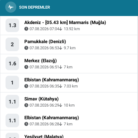
SON DEPREMLER
Akdeniz - [05.43 km] Marmaris (Muğla)
1.3
07.08.2026 07:04
13.92 km
Pamukkale (Denizli)
2
07.08.2026 06:53
9.7 km
Merkez (Elazığ)
1.6
07.08.2026 06:51
7 km
Elbistan (Kahramanmaraş)
1
07.08.2026 06:35
7.03 km
Simav (Kütahya)
1.1
07.08.2026 06:29
10 km
Elbistan (Kahramanmaraş)
1.1
07.08.2026 06:28
7 km
Yeşilyurt (Malatya)