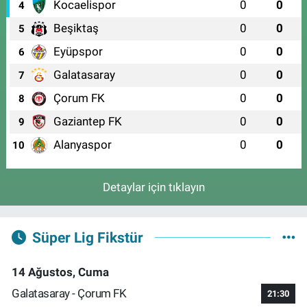
Kocaelispor
0
0
4
Beşiktaş
0
0
5
Eyüpspor
0
0
6
Galatasaray
0
0
7
Çorum FK
0
0
8
Gaziantep FK
0
0
9
Alanyaspor
0
0
10
Detaylar için tıklayın
Süper Lig Fikstür
14 Ağustos, Cuma
Galatasaray - Çorum FK
21:30