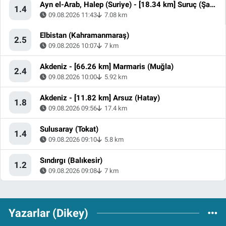
Ayn el-Arab, Halep (Suriye) - [18.34 km] Suruç (Şanlıurfa)
1.4
09.08.2026 11:43
7.08 km
Elbistan (Kahramanmaraş)
2.5
09.08.2026 10:07
7 km
Akdeniz - [66.26 km] Marmaris (Muğla)
2.4
09.08.2026 10:00
5.92 km
Akdeniz - [11.82 km] Arsuz (Hatay)
1.8
09.08.2026 09:56
17.4 km
Sulusaray (Tokat)
1.4
09.08.2026 09:10
5.8 km
Sındırgı (Balıkesir)
1.2
09.08.2026 09:08
7 km
Yazarlar (Dikey)