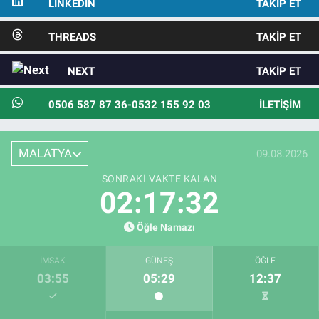
LINKEDIN
TAKIP ET
THREADS
TAKIP ET
NEXT
TAKIP ET
0506 587 87 36-0532 155 92 03
İLETIŞIM
MALATYA
09.08.2026
SONRAKI VAKTE KALAN
02:17:31
Öğle Namazı
İMSAK
GÜNEŞ
ÖĞLE
03:55
05:29
12:37