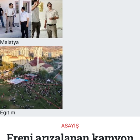
Malatya
Eğitim
ASAYIŞ
Freni arızalanan kamyon