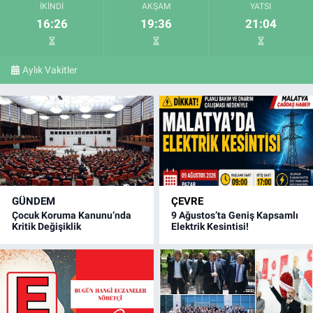
İKINDI
AKŞAM
YATSI
16:26
19:36
21:04
Aylık Vakitler
GÜNDEM
ÇEVRE
Çocuk Koruma Kanunu’nda
9 Ağustos’ta Geniş Kapsamlı
Kritik Değişiklik
Elektrik Kesintisi!