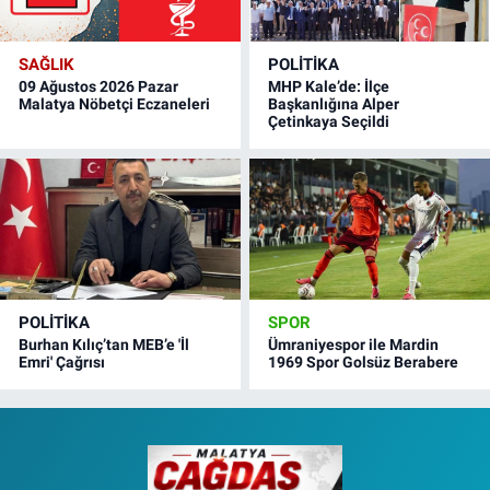
SAĞLIK
POLITIKA
09 Ağustos 2026 Pazar
MHP Kale’de: İlçe
Malatya Nöbetçi Eczaneleri
Başkanlığına Alper
Çetinkaya Seçildi
POLITIKA
SPOR
Burhan Kılıç’tan MEB’e 'İl
Ümraniyespor ile Mardin
Emri' Çağrısı
1969 Spor Golsüz Berabere