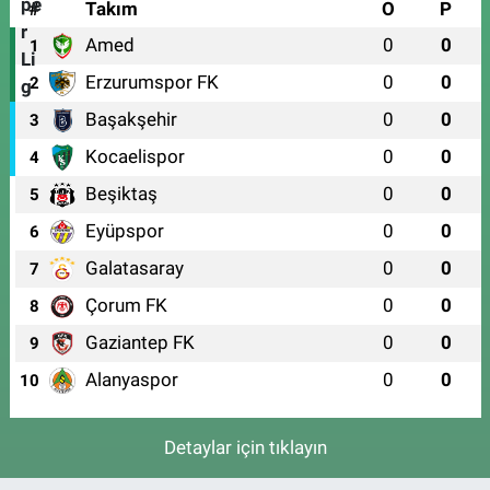
#
Takım
O
P
Amed
0
0
1
Erzurumspor FK
0
0
2
Başakşehir
0
0
3
Kocaelispor
0
0
4
Beşiktaş
0
0
5
Eyüpspor
0
0
6
Galatasaray
0
0
7
Çorum FK
0
0
8
Gaziantep FK
0
0
9
Alanyaspor
0
0
10
Detaylar için tıklayın