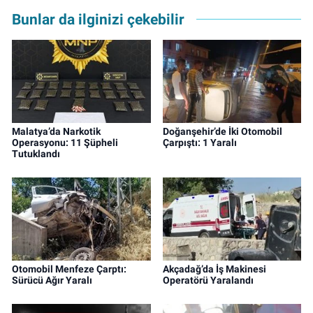
Bunlar da ilginizi çekebilir
Malatya’da Narkotik
Doğanşehir’de İki Otomobil
Operasyonu: 11 Şüpheli
Çarpıştı: 1 Yaralı
Tutuklandı
Otomobil Menfeze Çarptı:
Akçadağ’da İş Makinesi
Sürücü Ağır Yaralı
Operatörü Yaralandı