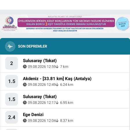
SON DEPREMLER
Sulusaray (Tokat)
2
09.08.2026 12:59
7 km
Akdeniz - [33.81 km] Kaş (Antalya)
1.5
09.08.2026 12:49
6.24 km
Sulusaray (Tokat)
1.5
09.08.2026 12:17
6.95 km
Ege Denizi
2.4
09.08.2026 12:04
8.37 km