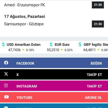
Amed - Erzurumspor FK
21:30
17 Ağustos, Pazartesi
Samsunspor - Göztepe
21:30
USD Amerikan Doları
EUR Euro
GBP İngiliz Ster
47,7436
55,2510
64,4811
0.18
%
0.32
%
0.38
FACEBOOK
BEĞEN
X
TAKIP ET
INSTAGRAM
TAKIP ET
YOUTUBE
ABONE OL