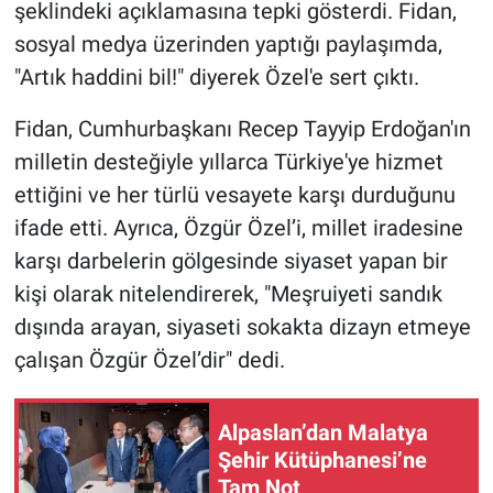
şeklindeki açıklamasına tepki gösterdi. Fidan,
sosyal medya üzerinden yaptığı paylaşımda,
"Artık haddini bil!" diyerek Özel'e sert çıktı.
Fidan, Cumhurbaşkanı Recep Tayyip Erdoğan'ın
milletin desteğiyle yıllarca Türkiye'ye hizmet
ettiğini ve her türlü vesayete karşı durduğunu
ifade etti. Ayrıca, Özgür Özel’i, millet iradesine
karşı darbelerin gölgesinde siyaset yapan bir
kişi olarak nitelendirerek, "Meşruiyeti sandık
dışında arayan, siyaseti sokakta dizayn etmeye
çalışan Özgür Özel’dir" dedi.
Alpaslan’dan Malatya
Şehir Kütüphanesi’ne
Tam Not