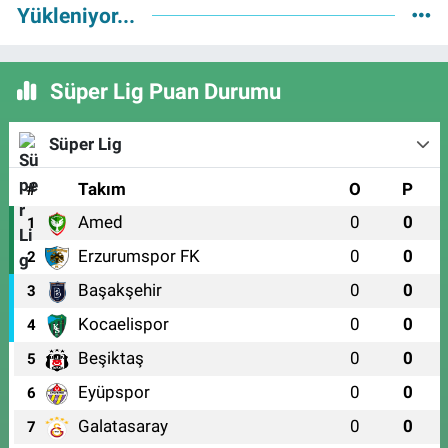
Yükleniyor...
Süper Lig Puan Durumu
Süper Lig
#
Takım
O
P
Amed
0
0
1
Erzurumspor FK
0
0
2
Başakşehir
0
0
3
Kocaelispor
0
0
4
Beşiktaş
0
0
5
Eyüpspor
0
0
6
Galatasaray
0
0
7