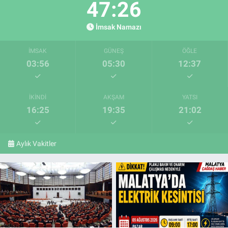
47:24
İmsak Namazı
İMSAK
GÜNEŞ
ÖĞLE
03:56
05:30
12:37
İKINDI
AKŞAM
YATSI
16:25
19:35
21:02
Aylık Vakitler