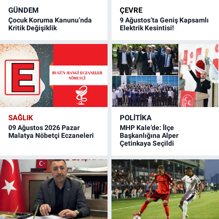
GÜNDEM
ÇEVRE
Çocuk Koruma Kanunu’nda
9 Ağustos’ta Geniş Kapsamlı
Kritik Değişiklik
Elektrik Kesintisi!
SAĞLIK
POLITIKA
09 Ağustos 2026 Pazar
MHP Kale’de: İlçe
Malatya Nöbetçi Eczaneleri
Başkanlığına Alper
Çetinkaya Seçildi