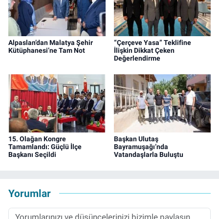
Alpaslan’dan Malatya Şehir
“Çerçeve Yasa” Teklifine
Kütüphanesi’ne Tam Not
İlişkin Dikkat Çeken
Değerlendirme
15. Olağan Kongre
Başkan Ulutaş
Tamamlandı: Güçlü İlçe
Bayramuşağı’nda
Başkanı Seçildi
Vatandaşlarla Buluştu
Yorumlar