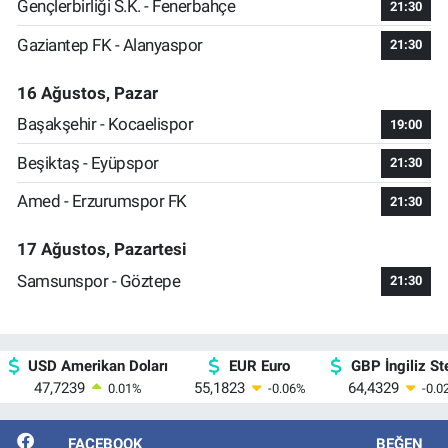
Gençlerbirliği S.K. - Fenerbahçe
21:30
Gaziantep FK - Alanyaspor
21:30
16 Ağustos, Pazar
Başakşehir - Kocaelispor
19:00
Beşiktaş - Eyüpspor
21:30
Amed - Erzurumspor FK
21:30
17 Ağustos, Pazartesi
Samsunspor - Göztepe
21:30
USD Amerikan Doları
EUR Euro
GBP İngiliz Ste
47,7239
55,1823
64,4329
0.01
%
-0.06
%
-0.0
FACEBOOK
BEĞEN