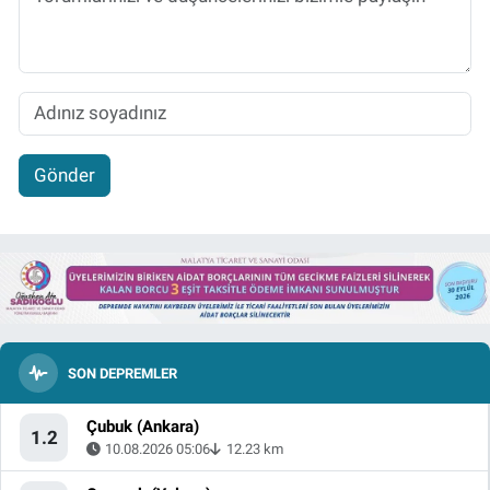
Gönder
SON DEPREMLER
Çubuk (Ankara)
1.2
10.08.2026 05:06
12.23 km