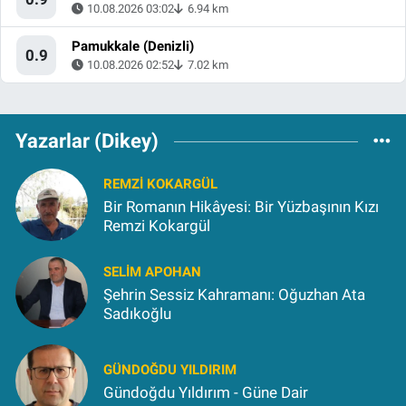
10.08.2026 03:02
6.94 km
Pamukkale (Denizli)
0.9
10.08.2026 02:52
7.02 km
Yazarlar (Dikey)
REMZI KOKARGÜL
Bir Romanın Hikâyesi: Bir Yüzbaşının Kızı
Remzi Kokargül
SELIM APOHAN
Şehrin Sessiz Kahramanı: Oğuzhan Ata
Sadıkoğlu
GÜNDOĞDU YILDIRIM
Gündoğdu Yıldırım - Güne Dair